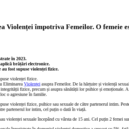
a Violenței împotriva Femeilor. O femeie es
strate în 2023.
aplică brățări electronice.
au fost supuse violenței fizice.
puse violenței fizice.
ru Eliminarea
Violenței
asupra Femeilor. De la hărțuire și violență sexuală
, integrității fizice, precum și asupra sănătății lor psihice și emoțional
loc o agresiune în familie.
use violenței fizice, psihice sau sexuale de către partenerul intim. Peste
tre partenerul lor intim, cel puțin o dată în viață.
au violenței sexuale începând cu vârsta de 15 ani. Cel puțin 2 femei sunt
penale înregistrate în domeniul violenței domestice a crescut cu 5%, față