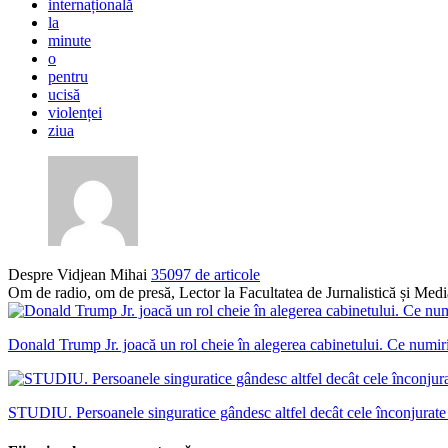
internațională
la
minute
o
pentru
ucisă
violenței
ziua
Despre Vidjean Mihai
35097 de articole
Om de radio, om de presă, Lector la Facultatea de Jurnalistică și Me
Donald Trump Jr. joacă un rol cheie în alegerea cabinetului. Ce numiri 
STUDIU. Persoanele singuratice gândesc altfel decât cele înconjurate