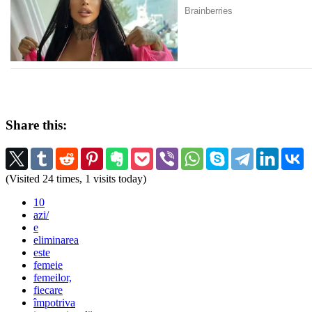
Share this:
(Visited 24 times, 1 visits today)
10
azi/
e
eliminarea
este
femeie
femeilor,
fiecare
împotriva