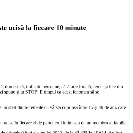
te ucisă la fiecare 10 minute
, domestică, trafic de persoane, căsătorie forțată, femei și fete din
e. Azi spune și tu STOP! E timpul ca acest fenomen să se
 un sfert dintre femeile cu vârsta cuprinsă între 15 și 49 de ani, care
 ucise în fiecare zi de partenerul intim sau de un membru al familiei.
 de primele 9 luni ale anului 2023, de la 43.425 la 45.614. Au fost