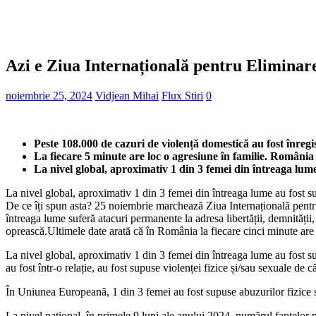
Azi e Ziua Internațională pentru Eliminare
noiembrie 25, 2024
Vidjean Mihai
Flux Stiri
0
Peste 108.000 de cazuri de violență domestică au fost înregi
La fiecare 5 minute are loc o agresiune în familie. România 
La nivel global, aproximativ 1 din 3 femei din întreaga lume 
La nivel global, aproximativ 1 din 3 femei din întreaga lume au fost su
De ce îți spun asta? 25 noiembrie marchează Ziua Internațională pent
întreaga lume suferă atacuri permanente la adresa libertății, demnității
oprească.Ultimele date arată că în România la fiecare cinci minute are 
La nivel global, aproximativ 1 din 3 femei din întreaga lume au fost sup
au fost într-o relație, au fost supuse violenței fizice și/sau sexuale de că
În Uniunea Europeană, 1 din 3 femei au fost supuse abuzurilor fizice s
La nivel național, în primele 9 luni ale anului 2024, numărul faptelor 