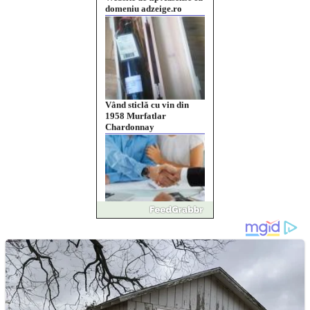
domeniu adzeige.ro
Vând sticlă cu vin din
1958 Murfatlar
Chardonnay
Împrumut si investitii