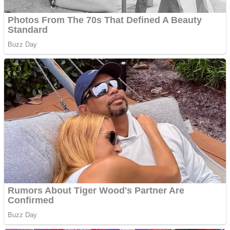
Anchetă incendiară la
Gherla, polițist acuzat de
abuz în serviciu
Covid-19: 755 de cazuri
noi în România
Răcitor de apă CW5000
pentru freze cu laser fără
metale
Răcitor de apă CW5000
pentru freze cu laser fără
metale