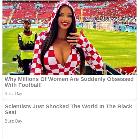
Cutit cositoare KUHN
Creez aplicatie
ANDROID pentru siteul
tau
Creez aplicatie