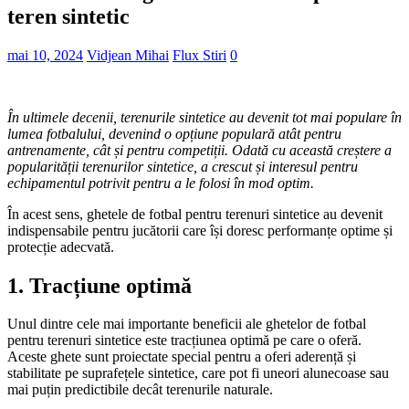
teren sintetic
mai 10, 2024
Vidjean Mihai
Flux Stiri
0
În ultimele decenii, terenurile sintetice au devenit tot mai populare în
lumea fotbalului, devenind o opțiune populară atât pentru
antrenamente, cât și pentru competiții. Odată cu această creștere a
popularității terenurilor sintetice, a crescut și interesul pentru
echipamentul potrivit pentru a le folosi în mod optim.
În acest sens, ghetele de fotbal pentru terenuri sintetice au devenit
indispensabile pentru jucătorii care își doresc performanțe optime și
protecție adecvată.
1. Tracțiune optimă
Unul dintre cele mai importante beneficii ale ghetelor de fotbal
pentru terenuri sintetice este tracțiunea optimă pe care o oferă.
Aceste ghete sunt proiectate special pentru a oferi aderență și
stabilitate pe suprafețele sintetice, care pot fi uneori alunecoase sau
mai puțin predictibile decât terenurile naturale.