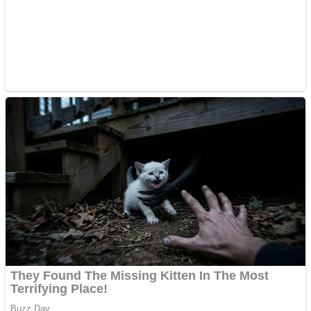
ANDROID pentru siteul
tau
Anuntul tau apare in mai
multe ziare online
Apartamente 2 camere
Aplică acum pentru toate
tipurile de împrumuturi
și obține bani urgent!