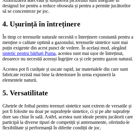
Amortizarea adecvată și susținerea piciorului sunt integrate în
designul lor pentru a reduce oboseala și pentru a permite jucătorilor
să se concentreze pe joc.
4. Ușurință în întreținere
În timp ce terenurile naturale necesită o întreținere constantă pentru a
menține o calitate optimă a gazonului, terenurile sintetice sunt mai
puțin exigente din acest punct de vedere. În același mod, alegând
sintetic pentru bărbați Puma
, acestea sunt mai ușor de întreținut,
deoarece nu necesită aceeași îngrijire ca și cele pentru gazon natural.
Acestea pot fi curățate și uscate rapid, iar materialele din care sunt
fabricate rezistă mai bine la deteriorare în urma expunerii la
elementele naturii.
5. Versatilitate
Ghetele de fotbal pentru terenuri sintetice sunt extrem de versatile și
pot fi folosite nu doar pe suprafețele sintetice, ci și pe alte suprafețe
dure sau chiar în sală. Astfel, acestea sunt ideale pentru jucătorii care
participă la diverse tipuri de competiții și antrenamente, oferindu-le
flexibilitate și performanță în diferite condiții de joc.