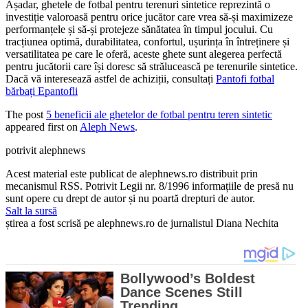
Așadar, ghetele de fotbal pentru terenuri sintetice reprezintă o
investiție valoroasă pentru orice jucător care vrea să-și maximizeze
performanțele și să-și protejeze sănătatea în timpul jocului. Cu
tracțiunea optimă, durabilitatea, confortul, ușurința în întreținere și
versatilitatea pe care le oferă, aceste ghete sunt alegerea perfectă
pentru jucătorii care își doresc să strălucească pe terenurile sintetice.
Dacă vă interesează astfel de achiziții, consultați
Pantofi fotbal
bărbați Epantofli
The post
5 beneficii ale ghetelor de fotbal pentru teren sintetic
appeared first on
Aleph News
.
potrivit alephnews
Acest material este publicat de alephnews.ro distribuit prin
mecanismul RSS. Potrivit Legii nr. 8/1996 informațiile de presă nu
sunt opere cu drept de autor și nu poartă drepturi de autor.
Salt la sursă
știrea a fost scrisă pe alephnews.ro de jurnalistul Diana Nechita