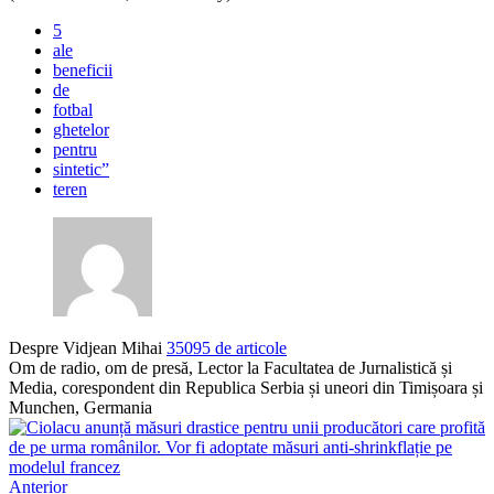
5
ale
beneficii
de
fotbal
ghetelor
pentru
sintetic”
teren
Despre Vidjean Mihai
35095 de articole
Om de radio, om de presă, Lector la Facultatea de Jurnalistică și
Media, corespondent din Republica Serbia și uneori din Timișoara și
Munchen, Germania
Anterior