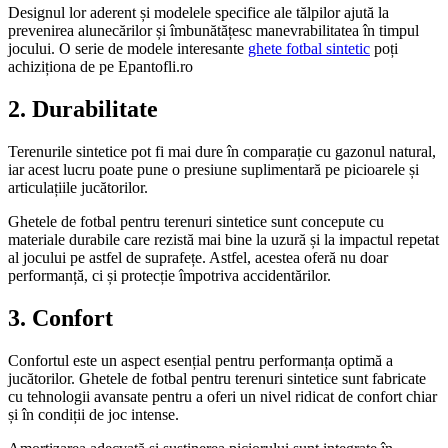
Designul lor aderent și modelele specifice ale tălpilor ajută la
prevenirea alunecărilor și îmbunătățesc manevrabilitatea în timpul
jocului. O serie de modele interesante
ghete fotbal sintetic
poți
achiziționa de pe Epantofli.ro
2. Durabilitate
Terenurile sintetice pot fi mai dure în comparație cu gazonul natural,
iar acest lucru poate pune o presiune suplimentară pe picioarele și
articulațiile jucătorilor.
Ghetele de fotbal pentru terenuri sintetice sunt concepute cu
materiale durabile care rezistă mai bine la uzură și la impactul repetat
al jocului pe astfel de suprafețe. Astfel, acestea oferă nu doar
performanță, ci și protecție împotriva accidentărilor.
3. Confort
Confortul este un aspect esențial pentru performanța optimă a
jucătorilor. Ghetele de fotbal pentru terenuri sintetice sunt fabricate
cu tehnologii avansate pentru a oferi un nivel ridicat de confort chiar
și în condiții de joc intense.