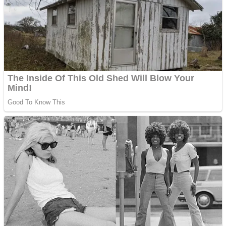
Ofera def între special
Vând domeniu+website
de publicitate de tip
Adsense
Pastorul Liviu Radu a
trecut la Domnul