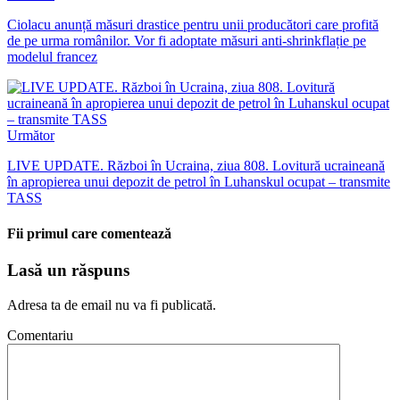
Ciolacu anunță măsuri drastice pentru unii producători care profită
de pe urma românilor. Vor fi adoptate măsuri anti-shrinkflație pe
modelul francez
Următor
LIVE UPDATE. Război în Ucraina, ziua 808. Lovitură ucraineană
în apropierea unui depozit de petrol în Luhanskul ocupat – transmite
TASS
Fii primul care comentează
Lasă un răspuns
Adresa ta de email nu va fi publicată.
Comentariu