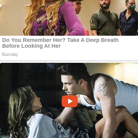
Anchetă incendiară
la Gherla, polițist
acuzat de abuz în
serviciu
Covid-19: 755 de
cazuri noi în
România
Răcitor de apă
CW5000 pentru
freze cu laser fără
metale