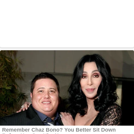
Creez aplicatie
ANDROID pentru
siteul tau
Creez aplicatie
ANDROID pentru
siteul tau
Anuntul tau apare in
mai multe ziare
online