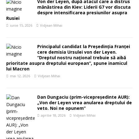
Von der Leyen, după atacul care a distrus
mănăstirea din Kiev: Liderii G7 vor discuta
despre intensificarea presiunilor asupra
Rusiei
iunie 15, 2026
Vidjean Mihai
Principalul candidat la Președinția Franței
cere demisia Ursulei von der Leyen.
“Dreptul nostru național trebuie să aibă
prioritate asupra dreptului european”, spune inamicul
lui Macron
mai 12, 2026
Vidjean Mihai
Dan Dungaciu (prim-vicepreședinte AUR):
„Von der Leyen vrea anularea dreptului de
veto. Noi ne opunem”
aprilie 18, 2026
Vidjean Mihai