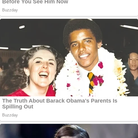
Apartamente 2
camere
Aplică acum pentru
toate tipurile de
împrumuturi și
obține bani urgent!
Curatare canapele
Bucuresti. Curatare