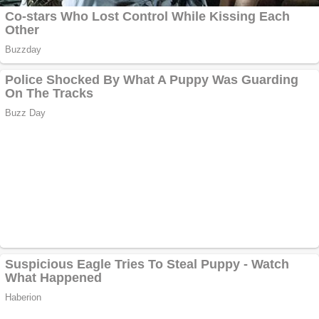
Răcitor de apă
CW5000 pentru
freze cu laser fără
metale
Cutit cositoare
KUHN