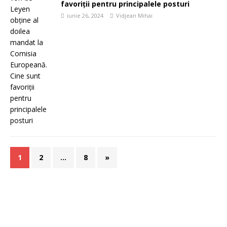
favoriții pentru principalele posturi
iunie 26, 2024
Vidjean Mihai
1
2
…
8
»