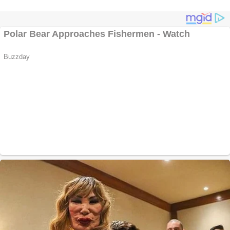
Ofera def între
special
Vând
domeniu+website de
publicitate de tip
Adsense
Pastorul Liviu Radu a
trecut la Domnul