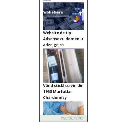
Vând sticlă cu vin din
1958 Murfatlar
Chardonnay
Împrumut si
investitii