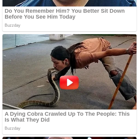
Anchetă incendiară la
Gherla, polițist acuzat de
abuz în serviciu
Covid-19: 755 de cazuri
noi în România
Răcitor de apă CW5000
pentru freze cu laser fără
metale