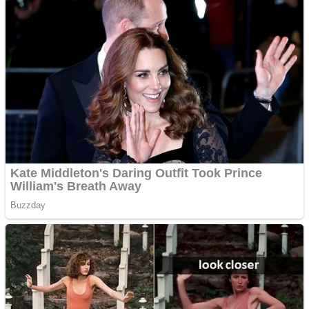
Răcitor de apă CW5000
pentru freze cu laser fără
metale
Cutit cositoare KUHN
Creez aplicatie
ANDROID pentru siteul
tau