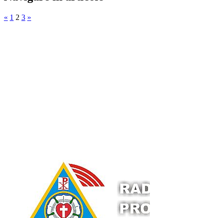
«
1
2
3
»