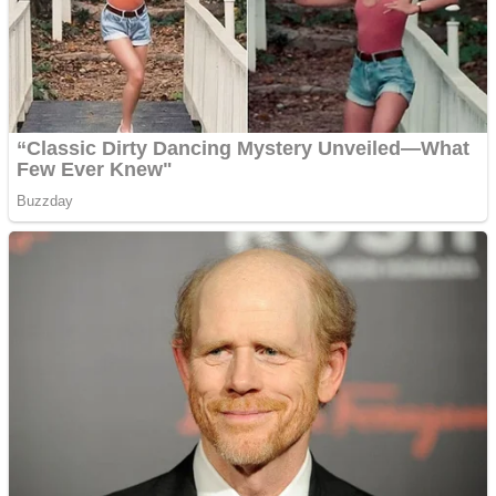
Creez aplicatie
ANDROID pentru siteul
tau
Anuntul tau apare in mai
multe ziare online
Apartamente 2 camere
Aplică acum pentru toate
tipurile de împrumuturi
și obține bani urgent!