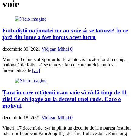
voie
Fotbaliștii naționalei nu au voie să se tatueze! În ce
țară din lume a fost impus acest lucru
decembrie 30, 2021
Vidjean Mihai
0
Ministerul chinez al Sporturilor le-a interzis jucătorilor din echipa
naţională de fotbal să se tatueze, iar cei care au deja au fost
îndemnaţi să le
[…]
Țara în care cetățenii n-au voie să râdă timp de 11
zile! Ce obligație au la decesul unei rude. Care e
motivul
decembrie 18, 2021
Vidjean Mihai
0
Vineri, 17 decembrie, s-a împlinit un deceniu de la moartea fostului
lider nord-coreean Kim Jong Il şi de când fiul acestuia, Kim Jong