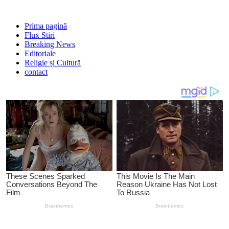
Prima pagină
Flux Stiri
Breaking News
Editoriale
Religie și Cultură
contact