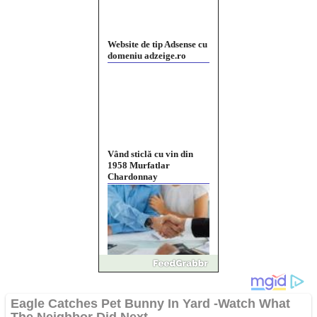
Website de tip Adsense cu
domeniu adzeige.ro
Vând sticlă cu vin din
1958 Murfatlar
Chardonnay
Împrumut si investitii