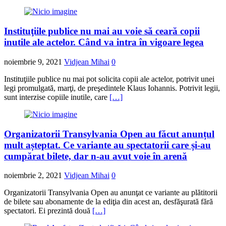
Instituţiile publice nu mai au voie să ceară copii
inutile ale actelor. Când va intra în vigoare legea
noiembrie 9, 2021
Vidjean Mihai
0
Instituţiile publice nu mai pot solicita copii ale actelor, potrivit unei
legi promulgată, marţi, de preşedintele Klaus Iohannis. Potrivit legii,
sunt interzise copiile inutile, care
[…]
Organizatorii Transylvania Open au făcut anunțul
mult așteptat. Ce variante au spectatorii care și-au
cumpărat bilete, dar n-au avut voie în arenă
noiembrie 2, 2021
Vidjean Mihai
0
Organizatorii Transylvania Open au anunţat ce variante au plătitorii
de bilete sau abonamente de la ediţia din acest an, desfăşurată fără
spectatori. Ei prezintă două
[…]