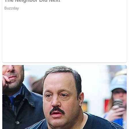
Ofera def între special
Vând domeniu+website
de publicitate de tip
Adsense
Pastorul Liviu Radu a
trecut la Domnul