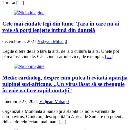
Un, i-a
[…]
Cele mai ciudate legi din lume. Țara în care nu ai
voie să porți lenjerie intimă din dantelă
decembrie 5, 2021
Vidjean Mihai
0
Legile diferă de la o țară la alta, de la o cultură la alta. Unele pot
părea însă ciudate. Căci cine ți-ar interzice, de exemplu,
[…]
Medic cardiolog, despre cum putea fi evitată apariţia
tulpinei sud-africane. „Un virus lăsat să se zbenguie
în voie va face rapid mutații”
noiembrie 27, 2021
Vidjean Mihai
0
Organizația Mondială a Sănătăţii a stabilit că noua variantă de
coronavirus, Omicron, descoperită în Africa de Sud are un potenţial
ridicat de reinfectare mai mare
[…]