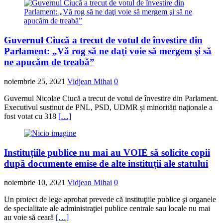
Guvernul Ciucă a trecut de votul de învestire din
Parlament: „Vă rog să ne daţi voie să mergem şi să
ne apucăm de treabă”
noiembrie 25, 2021
Vidjean Mihai
0
Guvernul Nicolae Ciucă a trecut de votul de învestire din Parlament.
Executivul susținut de PNL, PSD, UDMR și minorități naționale a
fost votat cu 318
[…]
Instituțiile publice nu mai au VOIE să solicite copii
după documente emise de alte instituții ale statului
noiembrie 10, 2021
Vidjean Mihai
0
Un proiect de lege aprobat prevede că instituţiile publice şi organele
de specialitate ale administraţiei publice centrale sau locale nu mai
au voie să ceară
[…]