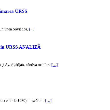
strămarea URSS
n Uniunea Sovietică,
[…]
rte din URSS ANALIZĂ
ia și Azerbaidjan, cândva membre
[…]
9 decembrie 1989), mișcări de
[…]