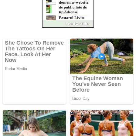
Domnul
Anchetă
incendiară la
Gherla, polițist
acuzat de abuz în
serviciu
Covid-19: 755 de
cazuri noi în
România
Răcitor de apă CW5000
pentru freze cu laser fără
metale
Răcitor de apă
CW5000 pentru
freze cu laser fără
metale
Cutit cositoare
KUHN
Creez aplicatie
ANDROID pentru
siteul tau
Creez aplicatie
ANDROID pentru