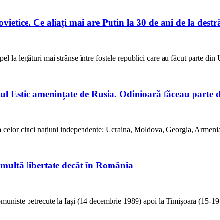
ovietice. Ce aliați mai are Putin la 30 de ani de la de
el la legături mai strânse între fostele republici care au făcut parte di
iatul Estic amenințate de Rusia. Odinioară făceau pa
ra celor cinci națiuni independente: Ucraina, Moldova, Georgia, Armen
 multă libertate decât în România
muniste petrecute la Iași (14 decembrie 1989) apoi la Timișoara (15-1