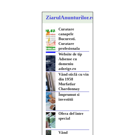
ZiarulAnunturilor.ro
Website de tip
Adsense cu
domeniu
adzeige.ro
Vând sticlă cu vin
din 1958
Murfatlar
Chardonnay
Împrumut si
investitii
Ofera def între
special
Vând
domeniu+website
de publicitate de
tip Adsense
Pastorul Liviu
Radu a trecut la