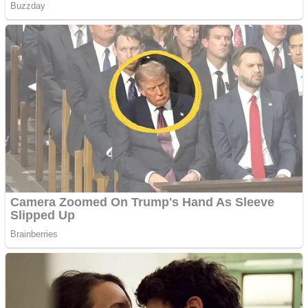
Website de tip Adsense cu
domeniu adzeige.ro
Vând sticlă cu vin din
1958 Murfatlar
Chardonnay
Împrumut si investitii