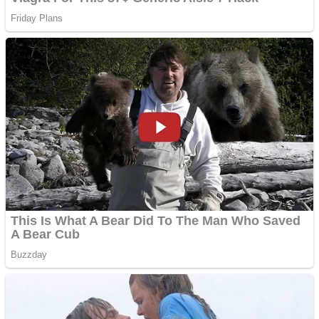
Covid-19: 755 de cazuri
noi în România
Răcitor de apă CW5000
pentru freze cu laser fără
metale
Răcitor de apă CW5000
pentru freze cu laser fără
metale
Cutit cositoare KUHN