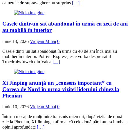
camerele de supraveghere au surprins
[…]
Casele dintr-un sat abandonat în urmă cu zeci de ani
au mobilă în interior
iunie 13, 2026
Vidjean Mihai
0
Casele dintr-un sat abandonat în urmă cu 40 de ani încă mai au
mobilier în interior. Potrivit Express, este vorba despre satul
Troedrhiwfuwch din Valea
[…]
Xi Jinping anunță un „consens important” cu
Coreea de Nord în urma vizitei liderului chinez la
Phenian
iunie 10, 2026
Vidjean Mihai
0
Într-un mesaj de mulțumire transmis miercuri, după vizita de două
zile la Phenian, Xi Jinping a afirmat că cele două părți au „schimbat
opinii aprofundate
[…]