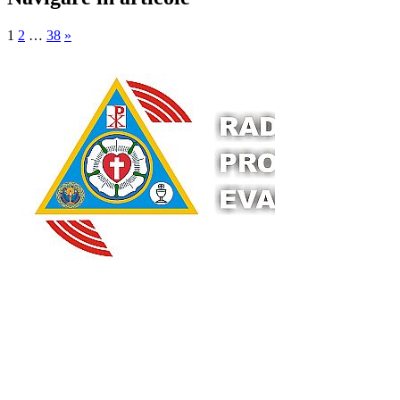
1
2
…
38
»