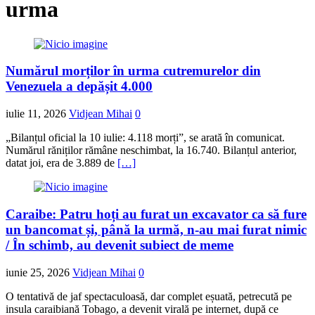
urma
Numărul morților în urma cutremurelor din
Venezuela a depășit 4.000
iulie 11, 2026
Vidjean Mihai
0
„Bilanțul oficial la 10 iulie: 4.118 morți”, se arată în comunicat.
Numărul răniților rămâne neschimbat, la 16.740. Bilanțul anterior,
datat joi, era de 3.889 de
[…]
Caraibe: Patru hoți au furat un excavator ca să fure
un bancomat și, până la urmă, n-au mai furat nimic
/ În schimb, au devenit subiect de meme
iunie 25, 2026
Vidjean Mihai
0
O tentativă de jaf spectaculoasă, dar complet eșuată, petrecută pe
insula caraibiană Tobago, a devenit virală pe internet, după ce