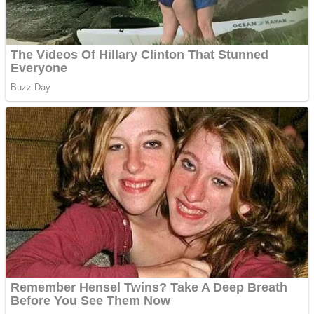
Apartamente 2 camere
Aplică acum pentru toate
tipurile de împrumuturi
și obține bani urgent!
Curatare canapele
Bucuresti. Curatare
profesionala