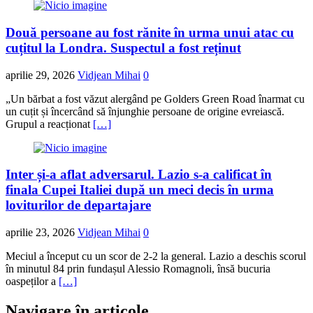
Două persoane au fost rănite în urma unui atac cu
cuțitul la Londra. Suspectul a fost reținut
aprilie 29, 2026
Vidjean Mihai
0
„Un bărbat a fost văzut alergând pe Golders Green Road înarmat cu
un cuțit și încercând să înjunghie persoane de origine evreiască.
Grupul a reacționat
[…]
Inter și-a aflat adversarul. Lazio s-a calificat în
finala Cupei Italiei după un meci decis în urma
loviturilor de departajare
aprilie 23, 2026
Vidjean Mihai
0
Meciul a început cu un scor de 2-2 la general. Lazio a deschis scorul
în minutul 84 prin fundașul Alessio Romagnoli, însă bucuria
oaspeților a
[…]
Navigare în articole