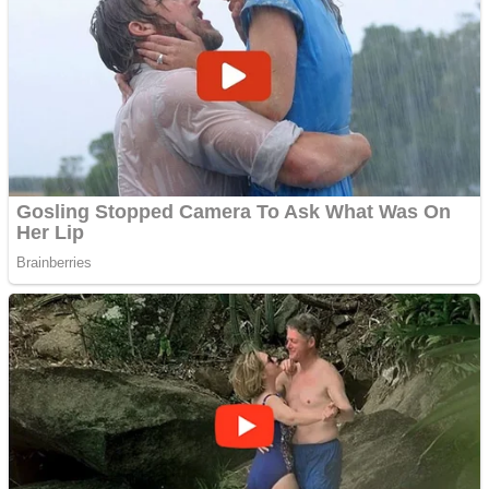
Creez aplicatie
ANDROID pentru siteul
tau
Creez aplicatie
ANDROID pentru siteul
tau
Anuntul tau apare in mai
multe ziare online