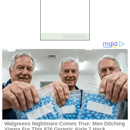
Pastorul Liviu Radu a
trecut la Domnul
Anchetă incendiară la
Gherla, polițist acuzat de
abuz în serviciu