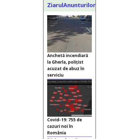
ZiarulAnunturilor.ro
Anchetă incendiară
la Gherla, polițist
acuzat de abuz în
serviciu
Covid-19: 755 de
cazuri noi în
România