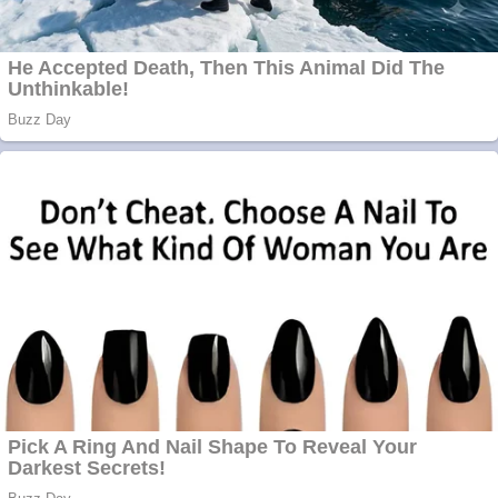
Curatare canapele
Bucuresti. Curatare
profesionala
Website de tip
Adsense cu domeniu
adzeige.ro
Vând sticlă cu vin din
1958 Murfatlar