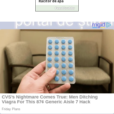
Răcitor de apă
CW5000 pentru
freze cu laser fără
metale
Răcitor de apă
CW5000 pentru
freze cu laser fără
metale
Cutit cositoare
KUHN