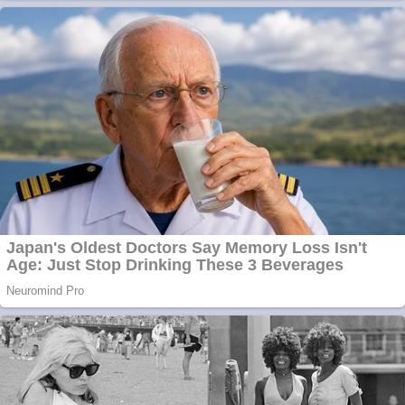
Creez aplicatie
ANDROID pentru
siteul tau
Creez aplicatie
ANDROID pentru
siteul tau
Anuntul tau apare in
mai multe ziare
online