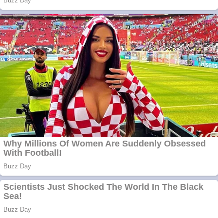
Chardonnay
Împrumut si
investitii
Ofera def între
special