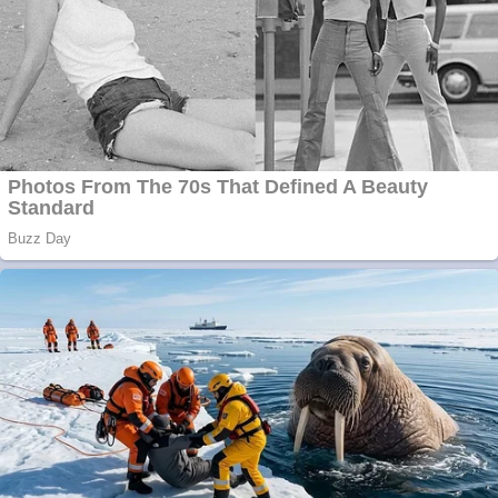
Apartamente 2
camere
Aplică acum pentru
toate tipurile de
împrumuturi și
obține bani urgent!