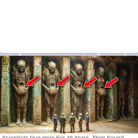
Vând
domeniu+website de
publicitate de tip
Adsense
Pastorul Liviu Radu a
trecut la Domnul