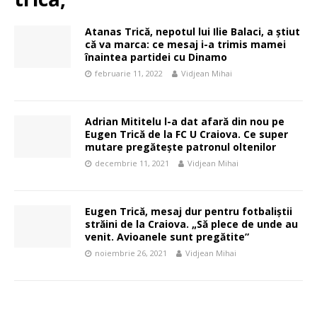
Atanas Trică, nepotul lui Ilie Balaci, a știut
că va marca: ce mesaj i-a trimis mamei
înaintea partidei cu Dinamo
februarie 11, 2022
Vidjean Mihai
Adrian Mititelu l-a dat afară din nou pe
Eugen Trică de la FC U Craiova. Ce super
mutare pregătește patronul oltenilor
decembrie 11, 2021
Vidjean Mihai
Eugen Trică, mesaj dur pentru fotbaliștii
străini de la Craiova. „Să plece de unde au
venit. Avioanele sunt pregătite”
noiembrie 26, 2021
Vidjean Mihai