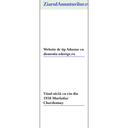
ZiarulAnunturilor.ro
Website de tip Adsense cu
domeniu adzeige.ro
Vând sticlă cu vin din
1958 Murfatlar
Chardonnay