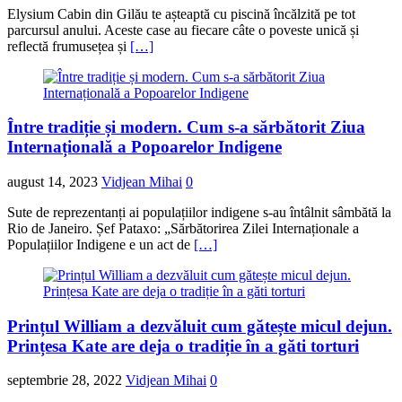
Elysium Cabin din Gilău te așteaptă cu piscină încălzită pe tot
parcursul anului. Aceste case au fiecare câte o poveste unică și
reflectă frumusețea și
[…]
Între tradiție și modern. Cum s-a sărbătorit Ziua
Internațională a Popoarelor Indigene
august 14, 2023
Vidjean Mihai
0
Sute de reprezentanți ai populațiilor indigene s-au întâlnit sâmbătă la
Rio de Janeiro. Șef Pataxo: „Sărbătorirea Zilei Internaționale a
Populațiilor Indigene e un act de
[…]
Prințul William a dezvăluit cum gătește micul dejun.
Prințesa Kate are deja o tradiție în a găti torturi
septembrie 28, 2022
Vidjean Mihai
0