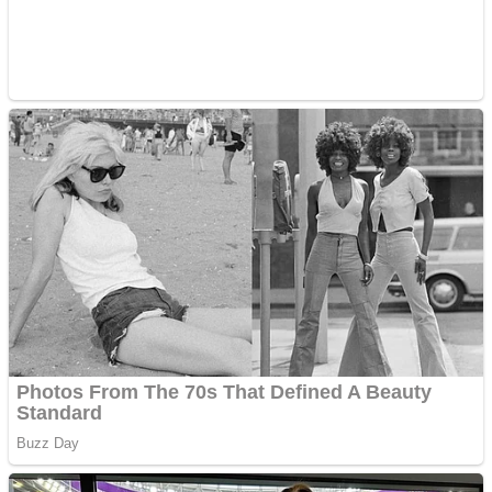
ANDROID pentru siteul
tau
Creez aplicatie
ANDROID pentru siteul
tau
Anuntul tau apare in mai
multe ziare online
Apartamente 2 camere