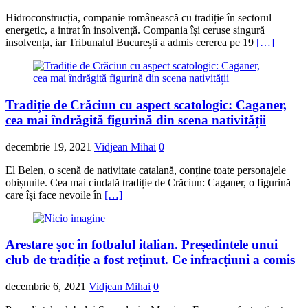
Hidroconstrucția, companie românească cu tradiție în sectorul
energetic, a intrat în insolvență. Compania își ceruse singură
insolvența, iar Tribunalul București a admis cererea pe 19
[…]
Tradiție de Crăciun cu aspect scatologic: Caganer,
cea mai îndrăgită figurină din scena nativității
decembrie 19, 2021
Vidjean Mihai
0
El Belen, o scenă de nativitate catalană, conține toate personajele
obișnuite. Cea mai ciudată tradiție de Crăciun: Caganer, o figurină
care își face nevoile în
[…]
Arestare șoc în fotbalul italian. Președintele unui
club de tradiție a fost reținut. Ce infracțiuni a comis
decembrie 6, 2021
Vidjean Mihai
0