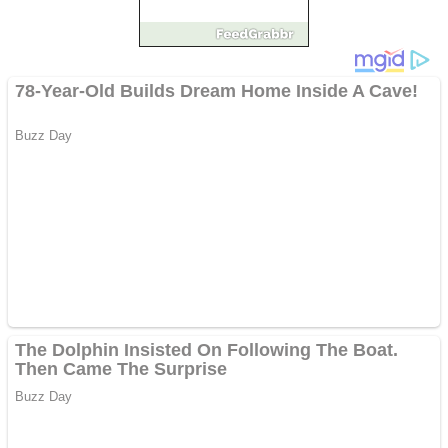
Împrumut si investitii
Ofera def între special
Vând domeniu+website
de publicitate de tip
Adsense