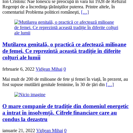
Ion Cristoiu: Nae Ionescu se preocupă în vara lui 1928 de Refuzul
Regenţei de a încredinţa ţărăniştilor puterea. Printre altele, în
comentariul Problema politicei româneşti,
[…]
Mutilarea genitală, o practică ce afectează milioane
de femei. Ce reprezintă această tradiție în diferite
colțuri ale lumii
februarie 6, 2022
Vidjean Mihai
0
Mai mult de 200 de milioane de fete și femei în viață, în prezent, au
fost supuse mutilării genitale feminine, în 30 de țări din
[…]
O mare companie de tradiție din domeniul energetic
a intrat în insolvență. Cifrele financiare care au
condus la dezastru
ianuarie 21, 2022
Vidjean Mihai
0