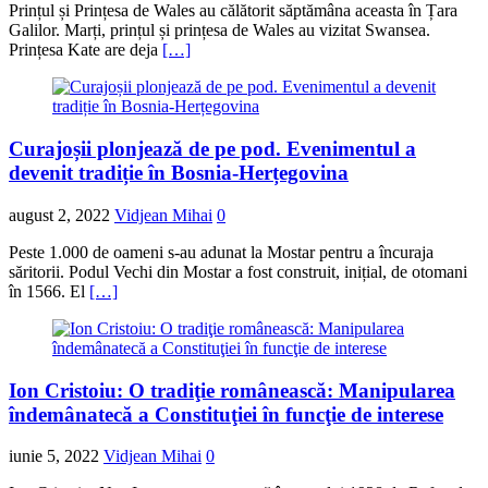
Prințul și Prințesa de Wales au călătorit săptămâna aceasta în Țara
Galilor. Marți, prințul și prințesa de Wales au vizitat Swansea.
Prințesa Kate are deja
[…]
Curajoșii plonjează de pe pod. Evenimentul a
devenit tradiție în Bosnia-Herțegovina
august 2, 2022
Vidjean Mihai
0
Peste 1.000 de oameni s-au adunat la Mostar pentru a încuraja
săritorii. Podul Vechi din Mostar a fost construit, inițial, de otomani
în 1566. El
[…]
Ion Cristoiu: O tradiţie românească: Manipularea
îndemânatecă a Constituţiei în funcţie de interese
iunie 5, 2022
Vidjean Mihai
0