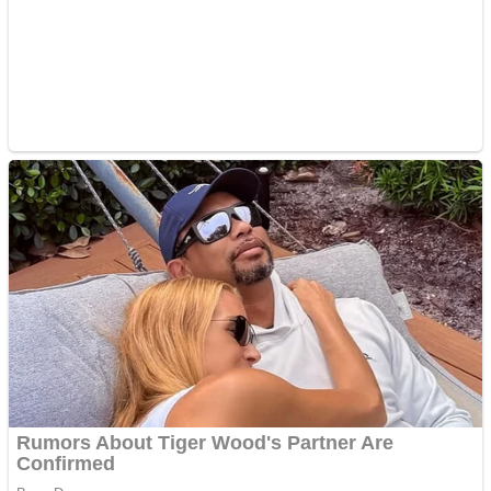
Pastorul Liviu Radu a
trecut la Domnul
Anchetă incendiară la
Gherla, polițist acuzat de
abuz în serviciu
Covid-19: 755 de cazuri
noi în România
Răcitor de apă CW5000
pentru freze cu laser fără
metale