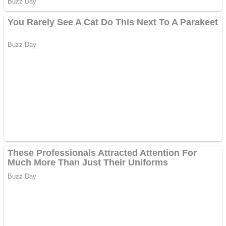
Răcitor de apă CW5000
pentru freze cu laser fără
metale
Cutit cositoare KUHN
Creez aplicatie