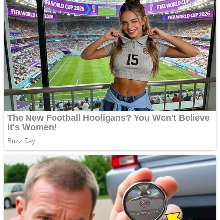
Aplică acum pentru toate
tipurile de împrumuturi
și obține bani urgent!
Curatare canapele
Bucuresti. Curatare
profesionala