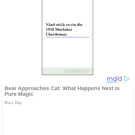
Vând sticlă cu vin din
1958 Murfatlar
Chardonnay
Împrumut si investitii
Ofera def între special