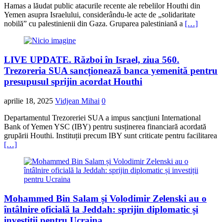
Hamas a lăudat public atacurile recente ale rebelilor Houthi din
Yemen asupra Israelului, considerându-le acte de „solidaritate
nobilă” cu palestinienii din Gaza. Gruparea palestiniană a
[…]
LIVE UPDATE. Război în Israel, ziua 560.
Trezoreria SUA sancționează banca yemenită pentru
presupusul sprijin acordat Houthi
aprilie 18, 2025
Vidjean Mihai
0
Departamentul Trezoreriei SUA a impus sancțiuni International
Bank of Yemen YSC (IBY) pentru susținerea financiară acordată
grupării Houthi. Instituții precum IBY sunt criticate pentru facilitarea
[…]
Mohammed Bin Salam și Volodimir Zelenski au o
întâlnire oficială la Jeddah: sprijin diplomatic și
investiții pentru Ucraina