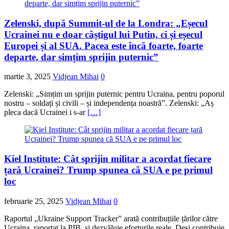
Zelenski, după Summit-ul de la Londra: „Eșecul
Ucrainei nu e doar câștigul lui Putin, ci și eșecul
Europei și al SUA. Pacea este încă foarte, foarte
departe, dar simțim sprijin puternic”
martie 3, 2025
Vidjean Mihai
0
Zelenski: „Simțim un sprijin puternic pentru Ucraina, pentru poporul
nostru – soldați și civili – și independența noastră”. Zelenski: „Aș
pleca dacă Ucrainei i s-ar
[…]
Kiel Institute: Cât sprijin militar a acordat fiecare
țară Ucrainei? Trump spunea că SUA e pe primul
loc
februarie 25, 2025
Vidjean Mihai
0
Raportul „Ukraine Support Tracker” arată contribuțiile țărilor către
Ucraina, raportat la PIB, și dezvăluie eforturile reale. Deși contribuie