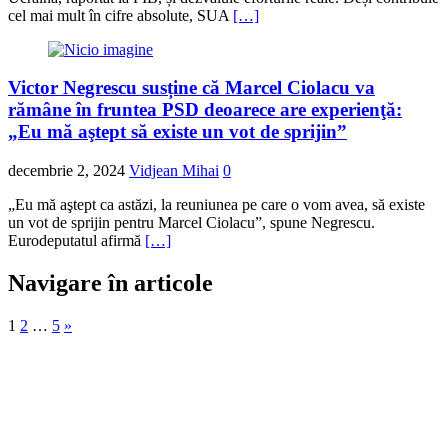
cel mai mult în cifre absolute, SUA
[…]
Victor Negrescu susține că Marcel Ciolacu va
rămâne în fruntea PSD deoarece are experienţă:
„Eu mă aştept să existe un vot de sprijin”
decembrie 2, 2024
Vidjean Mihai
0
„Eu mă aştept ca astăzi, la reuniunea pe care o vom avea, să existe
un vot de sprijin pentru Marcel Ciolacu”, spune Negrescu.
Eurodeputatul afirmă
[…]
Navigare în articole
1
2
…
5
»