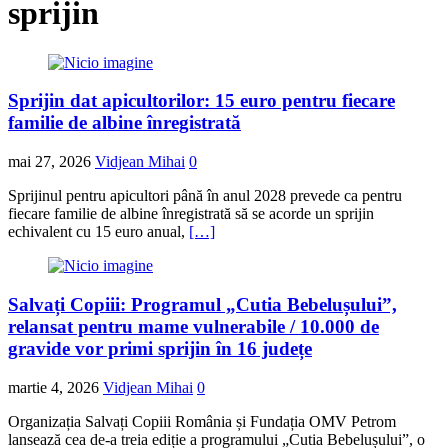
sprijin
Sprijin dat apicultorilor: 15 euro pentru fiecare
familie de albine înregistrată
mai 27, 2026
Vidjean Mihai
0
Sprijinul pentru apicultori până în anul 2028 prevede ca pentru
fiecare familie de albine înregistrată să se acorde un sprijin
echivalent cu 15 euro anual,
[…]
Salvați Copiii: Programul „Cutia Bebelușului”,
relansat pentru mame vulnerabile / 10.000 de
gravide vor primi sprijin în 16 județe
martie 4, 2026
Vidjean Mihai
0
Organizația Salvați Copiii România și Fundația OMV Petrom
lansează cea de-a treia ediție a programului „Cutia Bebelușului”, o