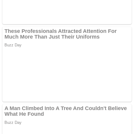
Vând domeniu+website
de publicitate de tip
Adsense
Pastorul Liviu Radu a
trecut la Domnul
Anchetă incendiară la
Gherla, polițist acuzat de
abuz în serviciu