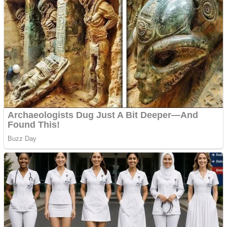
Cutit cositoare KUHN
Creez aplicatie
ANDROID pentru siteul
tau
Creez aplicatie
ANDROID pentru siteul
tau
Anuntul tau apare in mai
multe ziare online