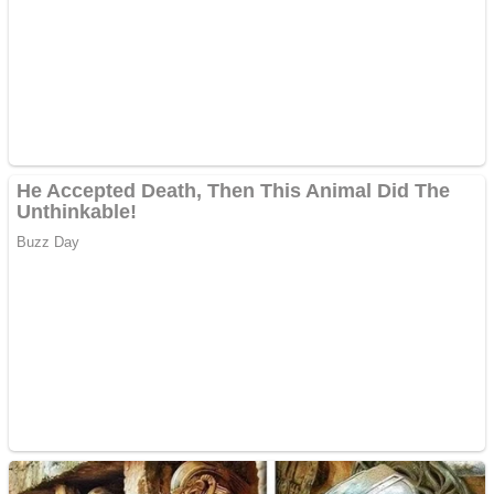
Covid-19: 755 de cazuri
noi în România
Răcitor de apă CW5000
pentru freze cu laser fără
metale
Răcitor de apă CW5000
pentru freze cu laser fără
metale