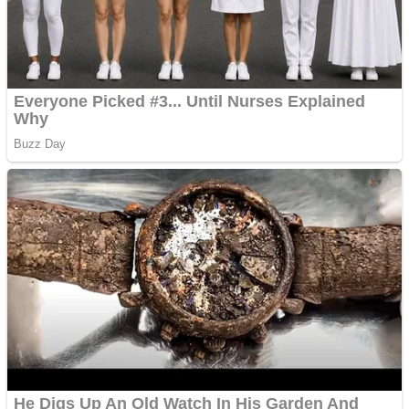
Apartamente 2 camere
Aplică acum pentru toate
tipurile de împrumuturi
și obține bani urgent!
Curatare canapele