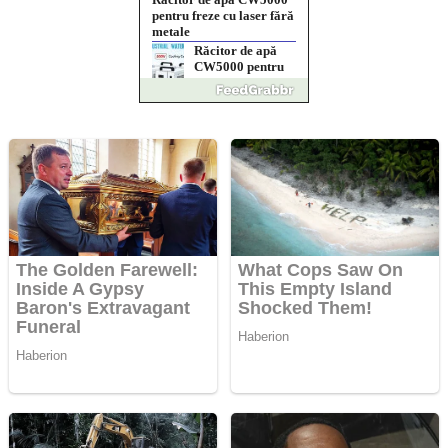
pentru freze cu laser fără
metale
Răcitor de apă
CW5000 pentru
freze cu laser fără
metale
Cutit cositoare
KUHN
Creez aplicatie
ANDROID pentru
siteul tau
Creez aplicatie
ANDROID pentru
siteul tau
Anuntul tau apare in mai
multe ziare online
Apartamente 2
camere
Aplică acum
pentru toate
tipurile de