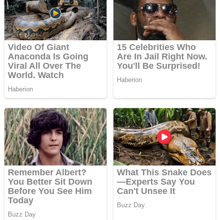
împrumuturi și
obține bani
urgent!
Curatare
canapele
Bucuresti.
Curatare
profesionala
Website de tip
Adsense cu
domeniu
adzeige.ro
Vând sticlă cu vin
din 1958
Murfatlar
Chardonnay
Împrumut si
investitii