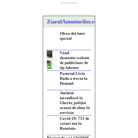
ZiarulAnunturilor.ro
Ofera def între
special
Vând
domeniu+website
de publicitate de
tip Adsense
Pastorul Liviu
Radu a trecut la
Domnul
Anchetă
incendiară la
Gherla, polițist
acuzat de abuz în
serviciu
Covid-19: 755 de
cazuri noi în
România
Răcitor de apă CW5000