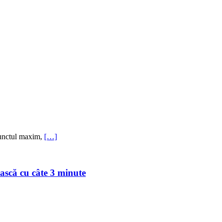
 Punctul maxim,
[…]
ească cu câte 3 minute