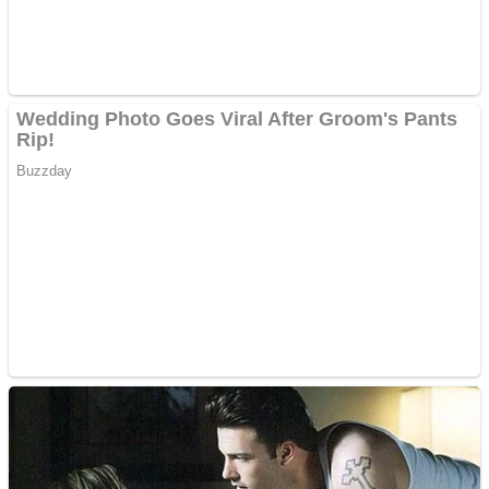
Cutit cositoare KUHN
Creez aplicatie
ANDROID pentru siteul
tau
Creez aplicatie