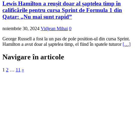
Lewis Hamilton a reușit doar al șaptelea timp în
calificările pentru cursa Sprint de Formula 1 din
Qatar: „Nu mai sunt rapid”
noiembrie 30, 2024
Vidjean Mihai
0
George Russell a fost la un pas de pole position-ul din cursa Sprint.
Hamilton a avut doar al șaptelea timp, el fiind în spatele tuturor
[…]
Navigare în articole
1
2
…
11
»