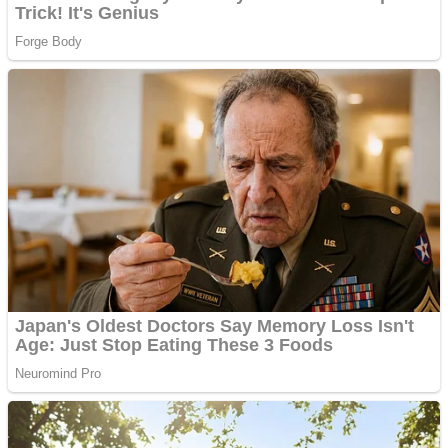
Ofera def între special
Vând domeniu+website
de publicitate de tip
Adsense
Pastorul Liviu Radu a
trecut la Domnul