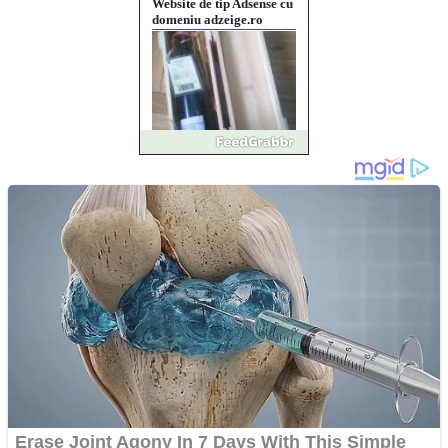
Website de tip Adsense cu
domeniu adzeige.ro
Vând sticlă cu vin din
1958 Murfatlar
Chardonnay
Împrumut si investitii