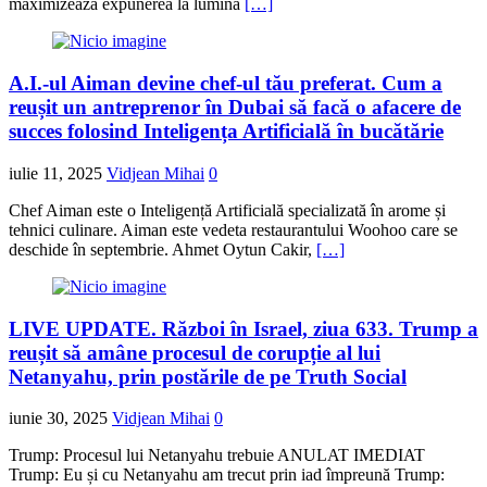
maximizează expunerea la lumina
[…]
A.I.-ul Aiman devine chef-ul tău preferat. Cum a
reușit un antreprenor în Dubai să facă o afacere de
succes folosind Inteligența Artificială în bucătărie
iulie 11, 2025
Vidjean Mihai
0
Chef Aiman este o Inteligență Artificială specializată în arome și
tehnici culinare. Aiman este vedeta restaurantului Woohoo care se
deschide în septembrie. Ahmet Oytun Cakir,
[…]
LIVE UPDATE. Război în Israel, ziua 633. Trump a
reușit să amâne procesul de corupție al lui
Netanyahu, prin postările de pe Truth Social
iunie 30, 2025
Vidjean Mihai
0
Trump: Procesul lui Netanyahu trebuie ANULAT IMEDIAT
Trump: Eu și cu Netanyahu am trecut prin iad împreună Trump: