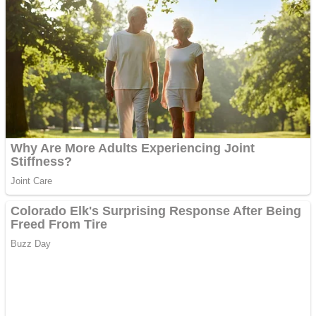
Anchetă incendiară la
Gherla, polițist acuzat de
abuz în serviciu
Covid-19: 755 de cazuri
noi în România
Răcitor de apă CW5000
pentru freze cu laser fără
metale
Răcitor de apă CW5000
pentru freze cu laser fără
metale