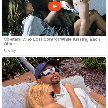
ANDROID pentru siteul
tau
Anuntul tau apare in mai
multe ziare online
Apartamente 2 camere
Aplică acum pentru toate
tipurile de împrumuturi
și obține bani urgent!