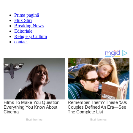
Prima pagină
Flux Stiri
Breaking News
Editoriale
Religie și Cultură
contact