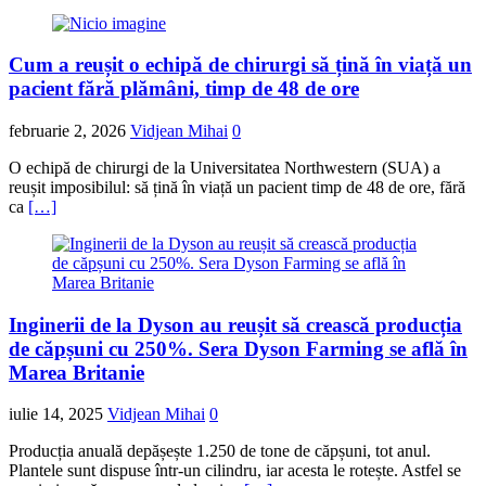
Cum a reușit o echipă de chirurgi să țină în viață un
pacient fără plămâni, timp de 48 de ore
februarie 2, 2026
Vidjean Mihai
0
O echipă de chirurgi de la Universitatea Northwestern (SUA) a
reușit imposibilul: să țină în viață un pacient timp de 48 de ore, fără
ca
[…]
Inginerii de la Dyson au reușit să crească producția
de căpșuni cu 250%. Sera Dyson Farming se află în
Marea Britanie
iulie 14, 2025
Vidjean Mihai
0
Producția anuală depășește 1.250 de tone de căpșuni, tot anul.
Plantele sunt dispuse într-un cilindru, iar acesta le rotește. Astfel se