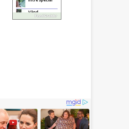
de publicitate de
tip Adsense
Pastorul Liviu
Radu a trecut
la Domnul
Anchetă
incendiară la
Gherla, polițist
acuzat de
abuz în
serviciu
Covid-19: 755
de cazuri noi
în România
Răcitor de apă
CW5000 pentru
freze cu laser fără
metale
Răcitor de apă
CW5000
pentru freze