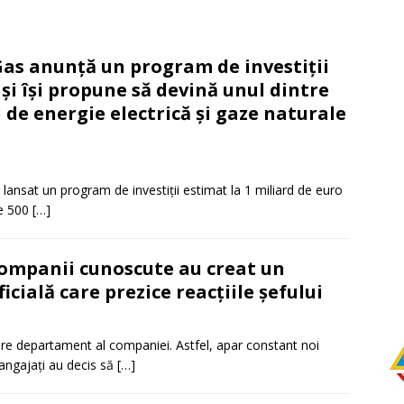
s anunță un program de investiții
 și își propune să devină unul dintre
 de energie electrică și gaze naturale
ansat un program de investiții estimat la 1 miliard de euro
de 500
[…]
companii cunoscute au creat un
cială care prezice reacțiile șefului
fiecare departament al companiei. Astfel, apar constant noi
a angajați au decis să
[…]