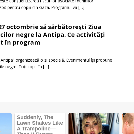
e conștientizarea riscurilor asociate munițiilor
ebit pentru copiii din Gaza. Programul va
[…]
27 octombrie să sărbătorești Ziua
icilor negre la Antipa. Ce activități
t în program
Antipa” organizează o zi specială. Evenimentul își propune
le negre. Toți copiii în
[…]