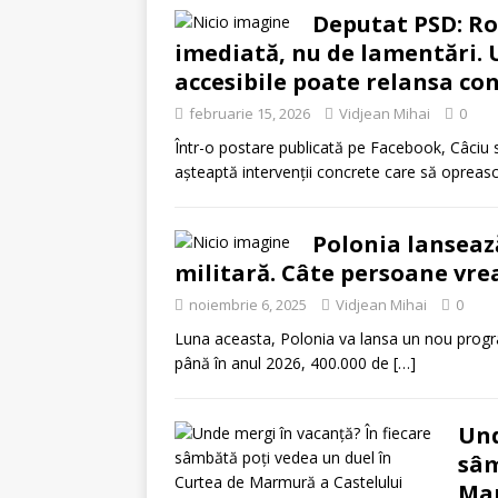
Deputat PSD: Ro
imediată, nu de lamentări. 
accesibile poate relansa con
februarie 15, 2026
Vidjean Mihai
0
Într-o postare publicată pe Facebook, Câciu s
așteaptă intervenții concrete care să opreas
Polonia lanseaz
militară. Câte persoane vre
noiembrie 6, 2025
Vidjean Mihai
0
Luna aceasta, Polonia va lansa un nou program
până în anul 2026, 400.000 de
[…]
Und
sâm
Mar