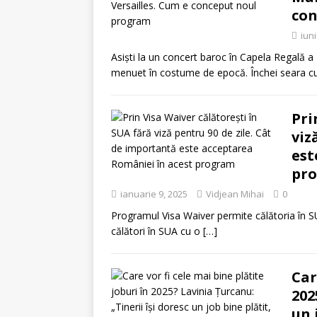
con
iun
Asiști la un concert baroc în Capela Regală a P
menuet în costume de epocă. Închei seara 
Pri
viz
est
pr
ianuarie 9, 2025
Vidjean Mihai
0
Programul Visa Waiver permite călătoria în SU
călători în SUA cu o
[…]
Car
202
un 