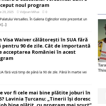
ceput noul program
ie 29, 2025
Vidjean Mihai
0
alatului Versailles. În Galeria Oglinzilor este prezentat un
cu
[…]
n Visa Waiver călătorești în SUA fără
ă pentru 90 de zile. Cât de importantă
e acceptarea României în acest
ogram
A fără viză timp de până la 90 de zile. Până în martie vei
e vor fi cele mai bine plătite joburi în
5? Lavinia Țurcanu: „Tinerii își doresc
job bine plătit, cu program mai scurt”