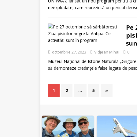
UNRWA a lansat un nou program pentru a creșt
neexplodate, care reprezintă un pericol deos
Pe 
pis
sun
octombrie 27, 2023
Vidjean Mihai
0
Muzeul Național de Istorie Naturală „Grigore 
să demonteze credințele false legate de pisici
1
2
…
5
»