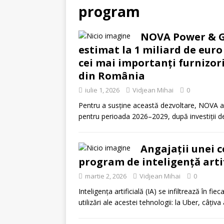
program
NOVA Power & Ga
estimat la 1 miliard de euro
cei mai importanți furnizori
din România
iulie 1, 2026
Vidjean Mihai
0
Pentru a susține această dezvoltare, NOVA a l
pentru perioada 2026–2029, după investiții 
Angajații unei 
program de inteligență artifi
martie 2, 2026
Vidjean Mihai
0
Inteligența artificială (IA) se infiltrează în 
utilizări ale acestei tehnologii: la Uber, câțiv