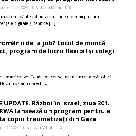
embrie 27, 2024
Vidjean Mihai
0
 mai bine plătite joburi vor include domenii precum
ențele digitale și tehnice
[…]
 românii de la job? Locul de muncă
t, program de lucru flexibil și colegi
 semnificative. Candidații cer salarii mai mari decât oferă
 loc un salariu corect.
[…]
E UPDATE. Război în Israel, ziua 301.
WA lansează un program pentru a
ta copiii traumatizați din Gaza
ust 2, 2024
Vidjean Mihai
0