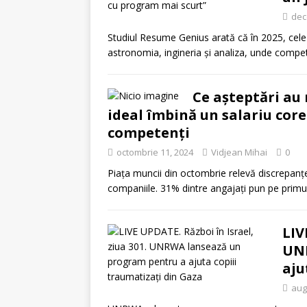
dec
Studiul Resume Genius arată că în 2025, cele
astronomia, ingineria și analiza, unde compet
Ce așteptări au
ideal îmbină un salariu corec
competenți
octombrie 11, 2024
Vidjean Mihai
0
Piața muncii din octombrie relevă discrepanțe
companiile. 31% dintre angajați pun pe primul
LIV
UNR
aju
aug