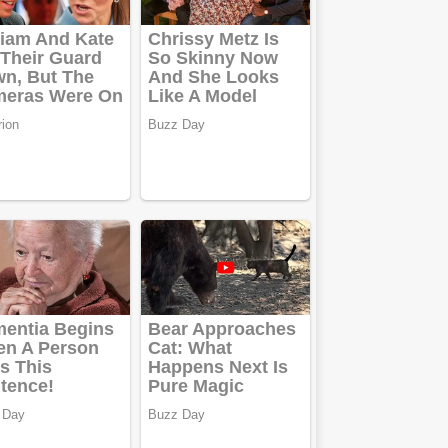
cu laser fără
metale
Cutit
cositoare
KUHN
Creez aplicatie
ANDROID
pentru siteul
tau
Creez aplicatie
ANDROID
pentru siteul
tau
Anuntul tau apare in
mai multe ziare
online
Apartamente
2 camere
Aplică acum