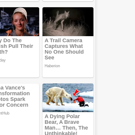
pentru toate
tipurile de
împrumuturi
și obține bani
urgent!