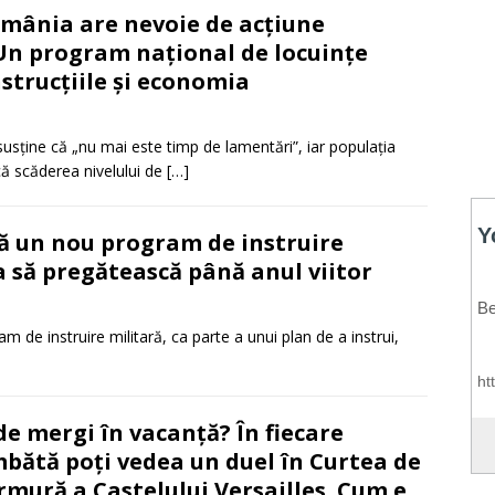
mânia are nevoie de acțiune
Un program național de locuințe
strucțiile și economia
usține că „nu mai este timp de lamentări”, iar populația
că scăderea nivelului de
[…]
ă un nou program de instruire
a să pregătească până anul viitor
 de instruire militară, ca parte a unui plan de a instrui,
e mergi în vacanță? În fiecare
bătă poți vedea un duel în Curtea de
mură a Castelului Versailles. Cum e