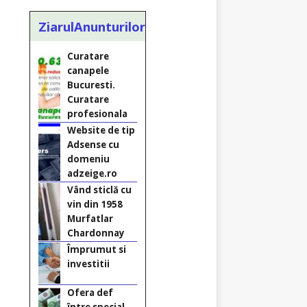
Curatare
canapele
ZiarulAnunturilor.ro
Bucuresti.
Curatare
profesionala
Website de tip
Adsense cu
domeniu
adzeige.ro
Vând sticlă cu
vin din 1958
Murfatlar
Chardonnay
Împrumut si
investitii
Ofera def
între special
Vând
domeniu+website