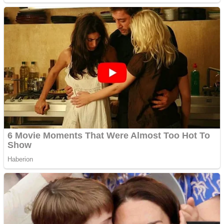
Creez aplicatie
ANDROID pentru siteul
tau
Anuntul tau apare in mai
multe ziare online
Apartamente 2 camere