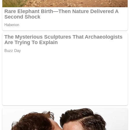
Vând sticlă cu vin din
1958 Murfatlar
Chardonnay
Împrumut si investitii