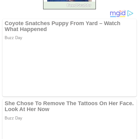
Pastorul Liviu Radu a
trecut la Domnul
Anchetă incendiară la
Gherla, polițist acuzat de
abuz în serviciu
Covid-19: 755 de cazuri
noi în România
Răcitor de apă CW5000
pentru freze cu laser fără
metale