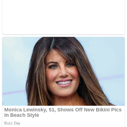
Răcitor de apă CW5000
pentru freze cu laser fără
metale
Cutit cositoare KUHN
Creez aplicatie
ANDROID pentru siteul
tau