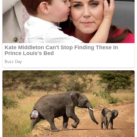
Aplică acum pentru toate
tipurile de împrumuturi
și obține bani urgent!
Curatare canapele
Bucuresti. Curatare
profesionala
Website de tip Adsense cu
domeniu adzeige.ro