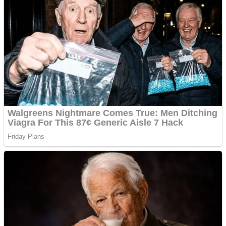
Covid-19: 755 de cazuri
noi în România
Răcitor de apă CW5000
pentru freze cu laser fără
metale
Răcitor de apă CW5000
pentru freze cu laser fără
metale