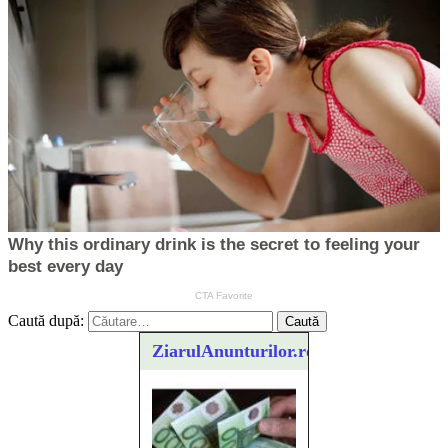
Caută după:
ZiarulAnunturilor.ro
Ofera def între special