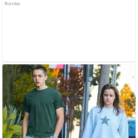
profesionala
Website de tip Adsense cu
domeniu adzeige.ro
Vând sticlă cu vin din
1958 Murfatlar
Chardonnay