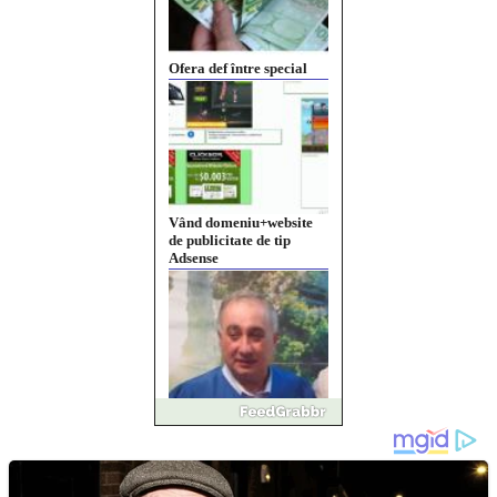
Vând domeniu+website
de publicitate de tip
Adsense
Pastorul Liviu Radu a
trecut la Domnul
Anchetă incendiară la
Gherla, polițist acuzat de
abuz în serviciu