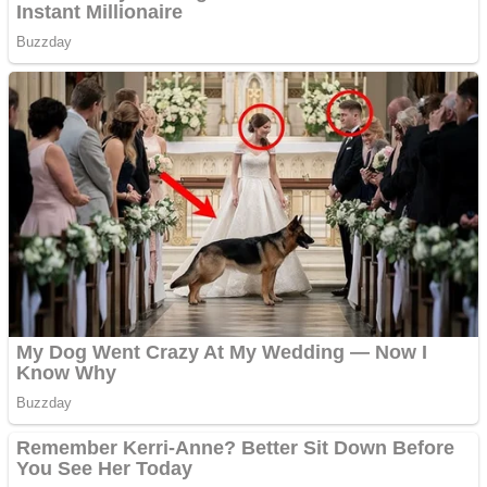
Apartamente 2 camere
Aplică acum pentru toate
tipurile de împrumuturi
și obține bani urgent!
Curatare canapele
Bucuresti. Curatare