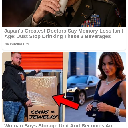
Cutit cositoare KUHN
Creez aplicatie
ANDROID pentru siteul
tau
Creez aplicatie
ANDROID pentru siteul
tau
Anuntul tau apare in mai
multe ziare online