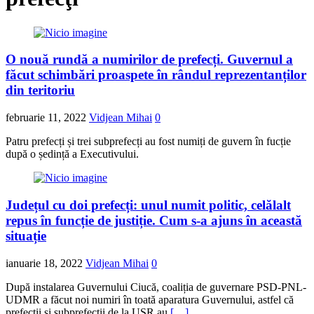
O nouă rundă a numirilor de prefecți. Guvernul a
făcut schimbări proaspete în rândul reprezentanților
din teritoriu
februarie 11, 2022
Vidjean Mihai
0
Patru prefecți și trei subprefecți au fost numiți de guvern în fucție
după o ședință a Executivului.
Județul cu doi prefecți: unul numit politic, celălalt
repus în funcție de justiție. Cum s-a ajuns în această
situație
ianuarie 18, 2022
Vidjean Mihai
0
După instalarea Guvernului Ciucă, coaliția de guvernare PSD-PNL-
UDMR a făcut noi numiri în toată aparatura Guvernului, astfel că
prefecții și subprefecții de la USR au
[…]