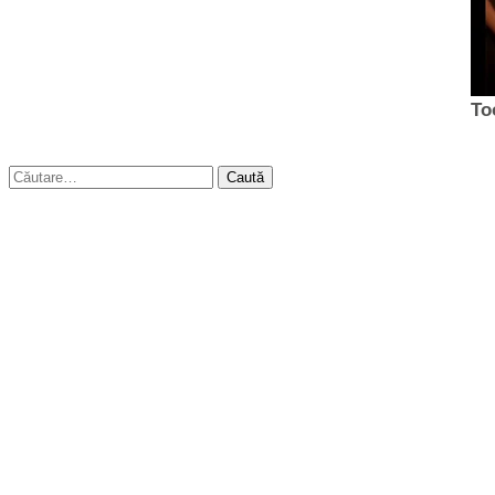
Caută
după: