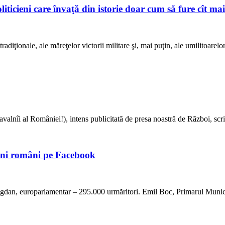
liticieni care învaţă din istorie doar cum să fure cît ma
 tradiţionale, ale măreţelor victorii militare şi, mai puţin, ale umilitoarelo
alnîi al României!), intens publicitată de presa noastră de Război, sc
ieni români pe Facebook
Bogdan, europarlamentar – 295.000 urmăritori. Emil Boc, Primarul Muni