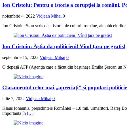
Ion Cristoiu: Pentru o istorie a corupţiei la români. Po
noiembrie 4, 2022
Vidjean Mihai
0
Ion Cristoiu: S-au scris deja istorii ale culturii române, ale obiceiurilor
Ion Cristoiu: Ăştia da politicieni! Vînd ţara pe gratis!
septembrie 15, 2022
Vidjean Mihai
0
O depeşă AFP (Agenţia care a făcut din băştinaşa Emilia Şercan un Nav
Clasamentul celor mai „apreciaţi” şi populari politic
iulie 7, 2022
Vidjean Mihai
0
Klaus Iohannis, preşedintele României – 1,8 mil. urmăritori. Rareş 
importantă în
[…]