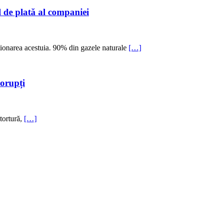
ul de plată al companiei
ționarea acestuia. 90% din gazele naturale
[…]
corupți
 tortură,
[…]