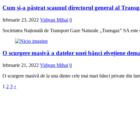
Cum și-a păstrat scaunul directorul general al Transgaz
februarie 23, 2022
Vidjean Mihai
0
Societatea Națională de Transport Gaze Naturale „Transgaz” SA este op
O scurgere masivă a datelor unei bănci elvețiene demască
februarie 21, 2022
Vidjean Mihai
0
O scurgere masivă de la una dintre cele mai mari bănci private din lume
Navigare
1
2
3
»
în
articole