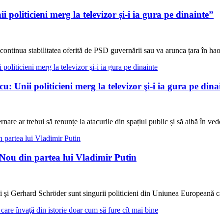
politicieni merg la televizor și-i ia gura pe dinainte”
ontinua stabilitatea oferită de PSD guvernării sau va arunca țara în ha
u: Unii politicieni merg la televizor şi-i ia gura pe dina
nare ar trebui să renunțe la atacurile din spațiul public și să aibă în ve
 Nou din partea lui Vladimir Putin
i şi Gerhard Schröder sunt singurii politicieni din Uniunea Europeană c