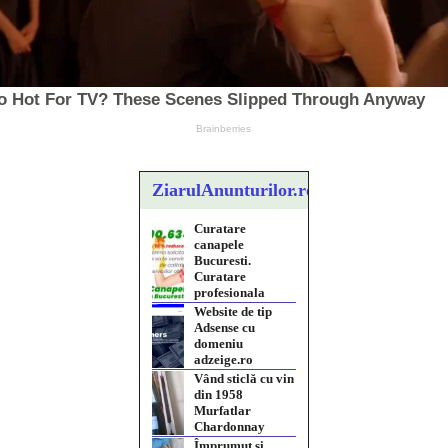
ZiarulAnunturilor.ro
Curatare
canapele
Bucuresti.
Curatare
profesionala
Website de tip
Adsense cu
domeniu
adzeige.ro
Vând sticlă cu vin
din 1958
Murfatlar
Chardonnay
Împrumut si