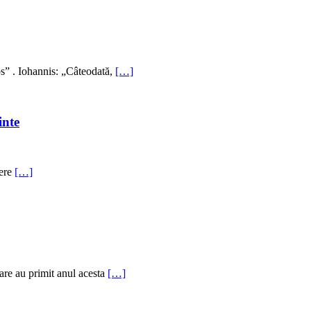
os” . Iohannis: „Câteodată,
[…]
inte
dere
[…]
are au primit anul acesta
[…]