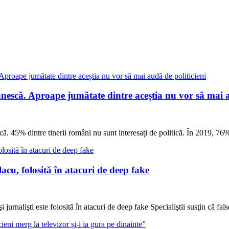
nescă. Aproape jumătate dintre aceștia nu vor să mai a
. 45% dintre tinerii români nu sunt interesați de politică. În 2019, 76%
cu, folosită în atacuri de deep fake
urnalişti este folosită în atacuri de deep fake Specialiştii susţin că false