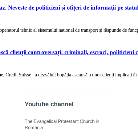
. Neveste de politicieni și ofițeri de informații pe stat
eratorul tehnic al sistemului național de transport și răspunde de func
 clienții controversați: criminali, escroci, politicieni 
, Credit Suisse , a dezvăluit bogăția ascunsă a unor clienți implicați în