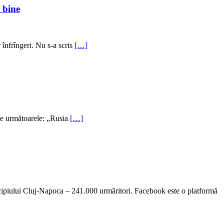
i bine
r înfrîngeri. Nu s-a scris
[…]
rie următoarele: „Rusia
[…]
cipiului Cluj-Napoca – 241.000 urmăritori. Facebook este o platformă