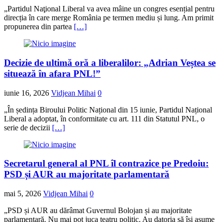
„Partidul Naţional Liberal va avea mâine un congres esențial pentru
direcția în care merge România pe termen mediu și lung. Am primit
propunerea din partea
[…]
Decizie de ultimă oră a liberalilor: „Adrian Veștea se
situează în afara PNL!”
iunie 16, 2026
Vidjean Mihai
0
„În ședința Biroului Politic Național din 15 iunie, Partidul Național
Liberal a adoptat, în conformitate cu art. 111 din Statutul PNL, o
serie de decizii
[…]
Secretarul general al PNL îl contrazice pe Predoiu:
PSD și AUR au majoritate parlamentară
mai 5, 2026
Vidjean Mihai
0
„PSD și AUR au dărâmat Guvernul Bolojan și au majoritate
parlamentară. Nu mai pot juca teatru politic. Au datoria să își asume