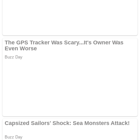
Curatare canapele
Bucuresti. Curatare
profesionala
Website de tip Adsense cu
domeniu adzeige.ro
Vând sticlă cu vin din
1958 Murfatlar
Chardonnay