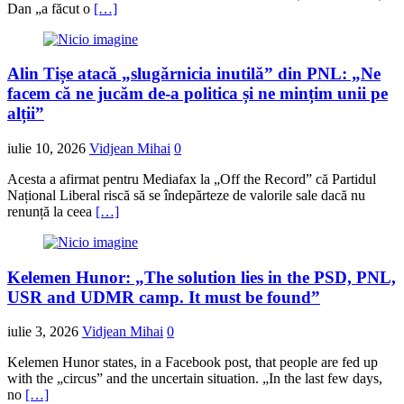
Dan „a făcut o
[…]
Alin Tișe atacă „slugărnicia inutilă” din PNL: „Ne
facem că ne jucăm de-a politica și ne mințim unii pe
alții”
iulie 10, 2026
Vidjean Mihai
0
Acesta a afirmat pentru Mediafax la „Off the Record” că Partidul
Național Liberal riscă să se îndepărteze de valorile sale dacă nu
renunță la ceea
[…]
Kelemen Hunor: „The solution lies in the PSD, PNL,
USR and UDMR camp. It must be found”
iulie 3, 2026
Vidjean Mihai
0
Kelemen Hunor states, in a Facebook post, that people are fed up
with the „circus” and the uncertain situation. „In the last few days,
no
[…]