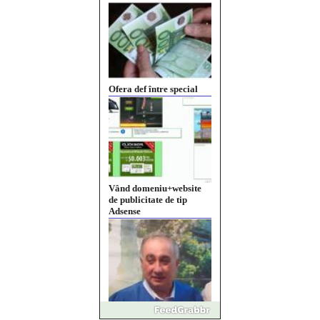
Vând domeniu+website
de publicitate de tip
Adsense
Pastorul Liviu Radu a
trecut la Domnul