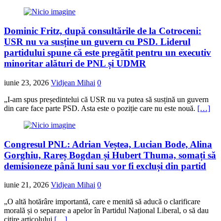
Dominic Fritz, după consultările de la Cotroceni:
USR nu va susține un guvern cu PSD. Liderul
partidului spune că este pregătit pentru un executiv
minoritar alături de PNL și UDMR
iunie 23, 2026
Vidjean Mihai
0
„I-am spus președintelui că USR nu va putea să susțină un guvern
din care face parte PSD. Asta este o poziție care nu este nouă.
[…]
Congresul PNL: Adrian Veștea, Lucian Bode, Alina
Gorghiu, Rareș Bogdan și Hubert Thuma, somați să
demisioneze până luni sau vor fi excluși din partid
iunie 21, 2026
Vidjean Mihai
0
„O altă hotărâre importantă, care e menită să aducă o clarificare
morală și o separare a apelor în Partidul Național Liberal, o să dau
citire articolului
[…]