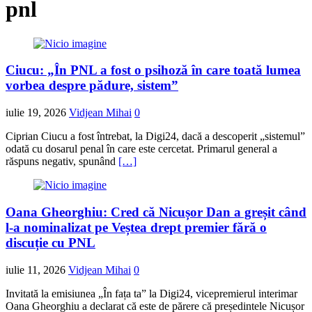
pnl
Ciucu: „În PNL a fost o psihoză în care toată lumea
vorbea despre pădure, sistem”
iulie 19, 2026
Vidjean Mihai
0
Ciprian Ciucu a fost întrebat, la Digi24, dacă a descoperit „sistemul”
odată cu dosarul penal în care este cercetat. Primarul general a
răspuns negativ, spunând
[…]
Oana Gheorghiu: Cred că Nicușor Dan a greșit când
l-a nominalizat pe Veștea drept premier fără o
discuție cu PNL
iulie 11, 2026
Vidjean Mihai
0
Invitată la emisiunea „În fața ta” la Digi24, vicepremierul interimar
Oana Gheorghiu a declarat că este de părere că președintele Nicușor