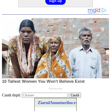
Caută după:
ZiarulAnunturilor.ro
Ofera def între special