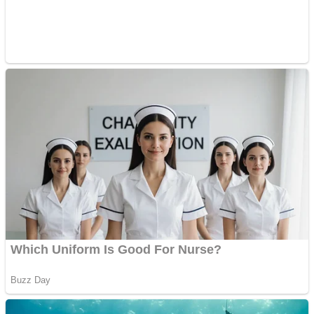
Cutit cositoare KUHN
Creez aplicatie
ANDROID pentru siteul
tau
Creez aplicatie
ANDROID pentru siteul
tau