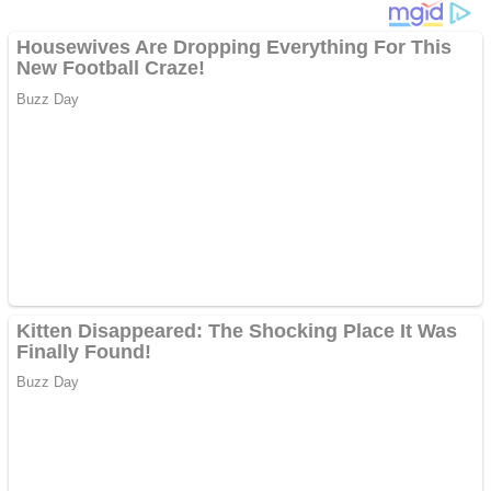
Anchetă incendiară la
Gherla, polițist acuzat de
abuz în serviciu
Covid-19: 755 de cazuri
noi în România
Răcitor de apă CW5000
pentru freze cu laser fără
metale
Răcitor de apă CW5000
pentru freze cu laser fără
metale