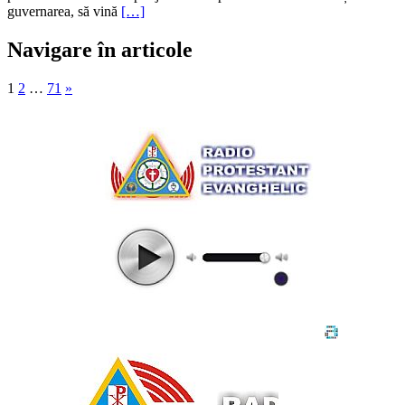
guvernarea, să vină
[…]
Navigare în articole
1
2
…
71
»