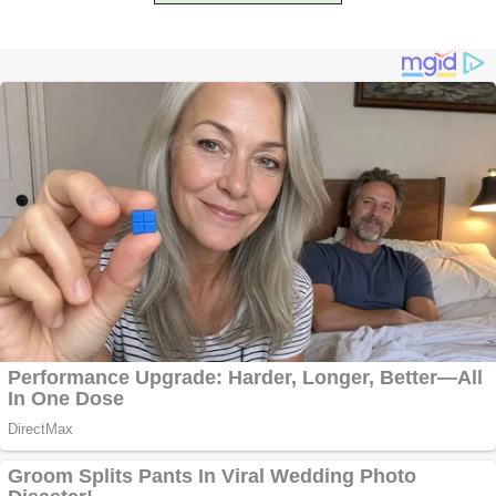
Vând sticlă cu vin din
1958 Murfatlar
Chardonnay
Împrumut si
investitii
Ofera def între
special