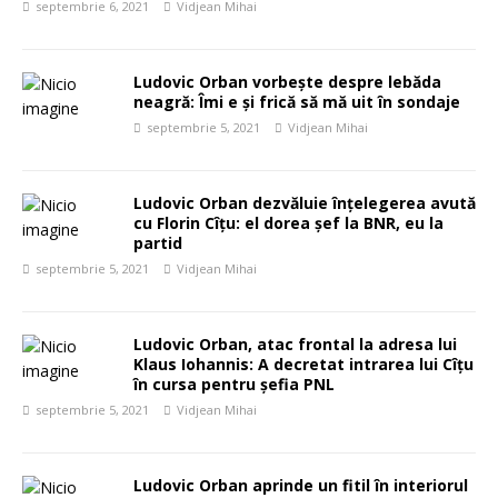
septembrie 6, 2021
Vidjean Mihai
Ludovic Orban vorbește despre lebăda
neagră: Îmi e și frică să mă uit în sondaje
septembrie 5, 2021
Vidjean Mihai
Ludovic Orban dezvăluie înțelegerea avută
cu Florin Cîțu: el dorea șef la BNR, eu la
partid
septembrie 5, 2021
Vidjean Mihai
Ludovic Orban, atac frontal la adresa lui
Klaus Iohannis: A decretat intrarea lui Cîțu
în cursa pentru șefia PNL
septembrie 5, 2021
Vidjean Mihai
Ludovic Orban aprinde un fitil în interiorul