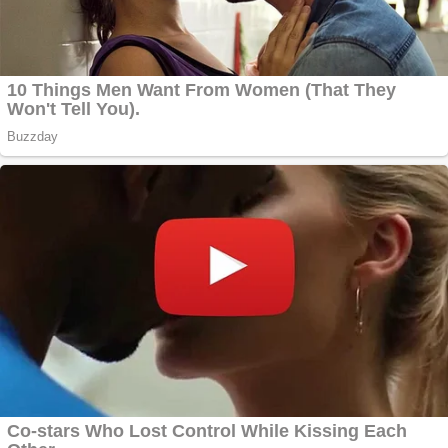
Creez aplicatie
ANDROID pentru
siteul tau
Creez aplicatie
ANDROID pentru
siteul tau
Anuntul tau apare in
mai multe ziare
online
Apartamente 2