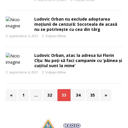
Ludovic Orban nu exclude adoptarea
moțiunii de cenzură: Socoteala de acasă
nu se potrivește cu cea din târg
septembrie 5, 2021
Vidjean Mihai
Ludovic Orban, atac la adresa lui Florin
Cîțu: Nu poți să faci campanie cu ‘pâinea și
cuțitul sunt la mine’
septembrie 4, 2021
Vidjean Mihai
«
1
…
32
33
34
35
»