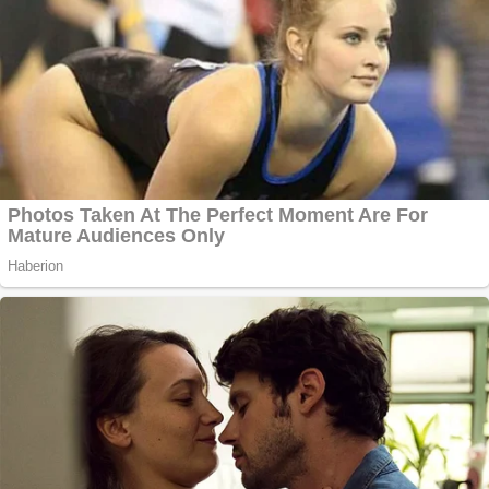
Răcitor de apă
CW5000 pentru
freze cu laser fără
metale
Cutit cositoare
KUHN