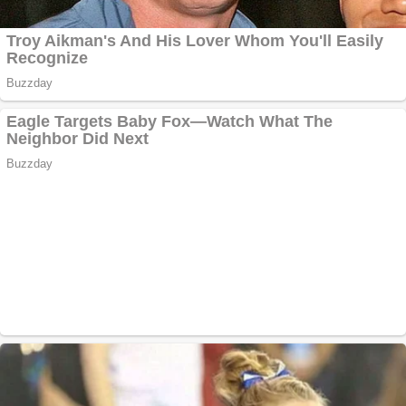
Anchetă incendiară
la Gherla, polițist
acuzat de abuz în
serviciu
Covid-19: 755 de
cazuri noi în
România
Răcitor de apă
CW5000 pentru
freze cu laser fără
metale