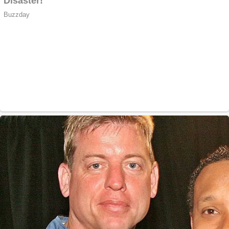
Vând
domeniu+website de
publicitate de tip
Adsense
Pastorul Liviu Radu a
trecut la Domnul