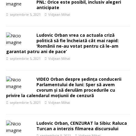
PNL: Orice este posibil, inclusiv alegeri
anticipate
septembrie 5, 2021
Vidjean Mihai
Ludovic Orban vrea ca actuala criză
politică să fie încheiată cât mai rapid:
‘Românii ne-au votat pentru că le-am
garantat patru ani de pace’
septembrie 5, 2021
Vidjean Mihai
VIDEO Orban despre ședința conducerii
Parlamentului de luni: Sper să avem
cvorum şi să derulăm procedurile cu
privire la calendarul moţiunii de cenzură
septembrie 5, 2021
Vidjean Mihai
Ludovic Orban, CENZURAT la Sibiu: Raluca
Turcan a interzis filmarea discursului
septembrie 5, 2021
Vidjean Mihai