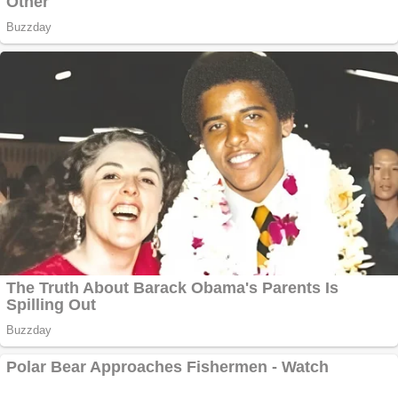
camere
Aplică acum pentru
toate tipurile de
împrumuturi și
obține bani urgent!