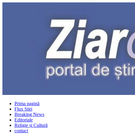
Prima pagină
Flux Stiri
Breaking News
Editoriale
Religie și Cultură
contact