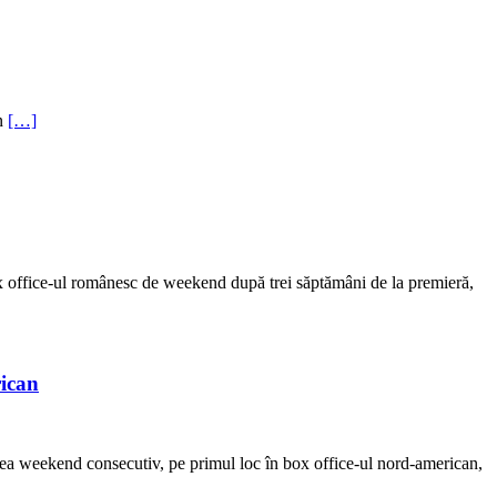
in
[…]
x office-ul românesc de weekend după trei săptămâni de la premieră,
rican
lea weekend consecutiv, pe primul loc în box office-ul nord-american,