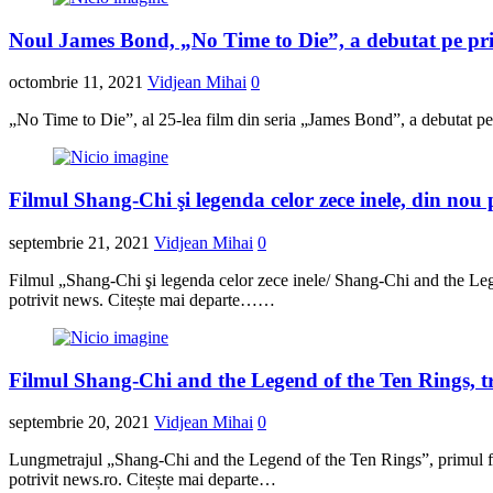
Noul James Bond, „No Time to Die”, a debutat pe pri
octombrie 11, 2021
Vidjean Mihai
0
„No Time to Die”, al 25-lea film din seria „James Bond”, a debutat p
Filmul Shang-Chi şi legenda celor zece inele, din nou
septembrie 21, 2021
Vidjean Mihai
0
Filmul „Shang-Chi şi legenda celor zece inele/ Shang-Chi and the Leg
potrivit news. Citește mai departe……
Filmul Shang-Chi and the Legend of the Ten Rings, tr
septembrie 20, 2021
Vidjean Mihai
0
Lungmetrajul „Shang-Chi and the Legend of the Ten Rings”, primul film
potrivit news.ro. Citește mai departe…