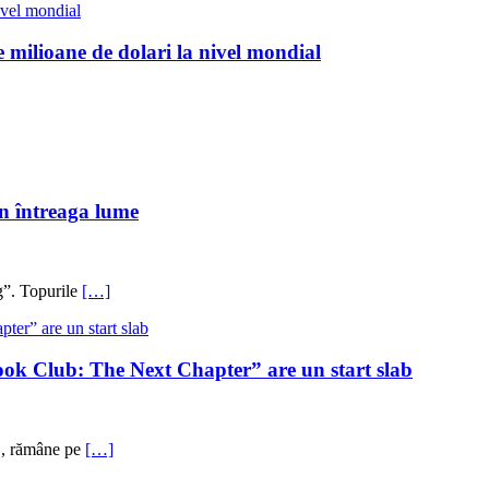
 milioane de dolari la nivel mondial
în întreaga lume
g”. Topurile
[…]
ook Club: The Next Chapter” are un start slab
 , rămâne pe
[…]