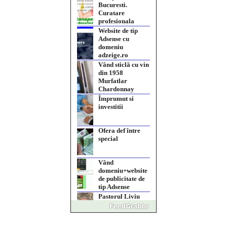
domeniu
adzeige.ro
Vând sticlă cu vin
din 1958
Murfatlar
Chardonnay
Împrumut si
investitii
Ofera def între
special
Vând
domeniu+website
de publicitate de
tip Adsense
Pastorul Liviu
Radu a trecut la
Domnul
Anchetă
incendiară la
Gherla, polițist
acuzat de abuz în
serviciu