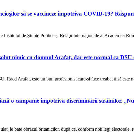
cioşilor să se vaccineze împotriva COVID-19? Răspun
e Institutul de Ştiinţe Politice şi Relaţii Internaţionale al Academiei R
solut nimic cu domnul Arafat, dar este normal ca DSU 
DSU, Raed Arafat, este un bun profesionist care-şi face treaba, însă este
iază o campanie împotriva discriminării străinilor. „N
at, le bate obrazul britanicilor, după ce, conform noii legi electorale,