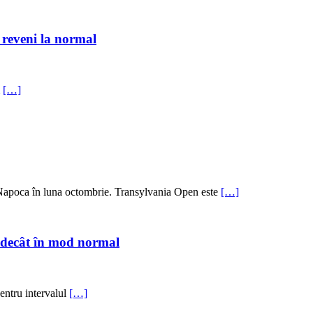
a reveni la normal
m
[…]
Napoca în luna octombrie. Transylvania Open este
[…]
 decât în mod normal
entru intervalul
[…]