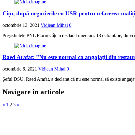
Cîțu, după negocierile cu USR pentru refacerea coaliț
octombrie 13, 2021
Vidjean Mihai
0
Președintele PNL Florin Cîțu a declarat miercuri, 13 octombrie, după 
Raed Arafat: ”Nu este normal ca angajaţii din restaur
octombrie 6, 2021
Vidjean Mihai
0
Şeful DSU, Raed Arafat, a declarat că nu este normal să existe angajaţi 
Navigare în articole
«
1
2
3
»