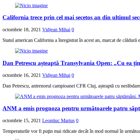
California trece prin cel mai secetos an din ultimul s
octombrie 18, 2021
Vidjean Mihai
0
Statul american California a înregistrat în acest an, marcat de căldură e
Dan Petrescu așteaptă Transylvania Open: „Cu ea țin
octombrie 16, 2021
Vidjean Mihai
0
Dan Petrescu, antrenorul campioanei CFR Cluj, așteaptă cu nerăbdar
ANM a emis prognoza pentru următoarele patru săptă
octombrie 15, 2021
Leontiuc Marius
0
Temperaturile vor fi puţin mai ridicate decât în mod normal în următoa