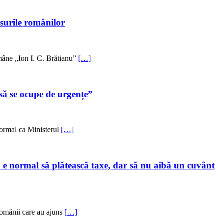
surile românilor
omâne „Ion I. C. Brătianu”
[…]
să se ocupe de urgențe”
 normal ca Ministerul
[…]
u e normal să plătească taxe, dar să nu aibă un cuvânt
 românii care au ajuns
[…]