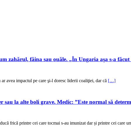
m zahărul, făina sau ouăle. „În Ungaria aşa s-a făcut ş
r avea impactul pe care şi-l doresc liderii coaliţiei, dar că
[…]
r sau la alte boli grave. Medic: ”Este normal să determ
că frică printre cei care tocmai s-au imunizat dar și printre cei care 