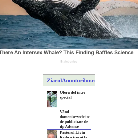
ZiarulAnunturilor.ro
Ofera def între
special
Vând
domeniu+website
de publicitate de
tip Adsense
Pastorul Liviu
Radu a trecut la