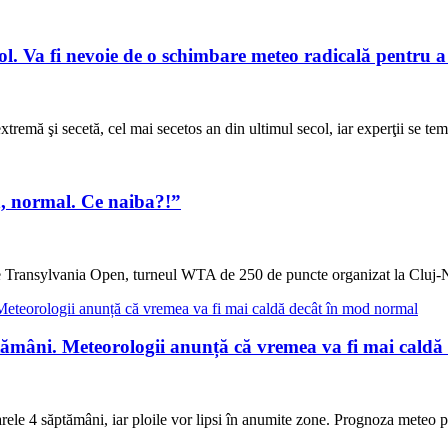
ecol. Va fi nevoie de o schimbare meteo radicală pentru 
xtremă şi secetă, cel mai secetos an din ultimul secol, iar experţii se te
, normal. Ce naiba?!”
e Transylvania Open, turneul WTA de 250 de puncte organizat la Cluj-
mâni. Meteorologii anunță că vremea va fi mai caldă
rele 4 săptămâni, iar ploile vor lipsi în anumite zone. Prognoza meteo p