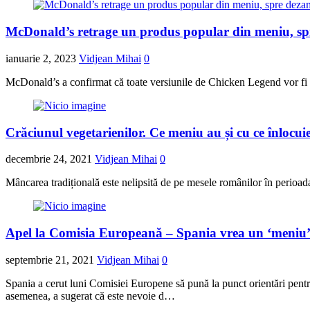
McDonald’s retrage un produs popular din meniu, sp
ianuarie 2, 2023
Vidjean Mihai
0
McDonald’s a confirmat că toate versiunile de Chicken Legend vor fi
Crăciunul vegetarienilor. Ce meniu au și cu ce înlocuie
decembrie 24, 2021
Vidjean Mihai
0
Mâncarea tradițională este nelipsită de pe mesele românilor în perioada s
Apel la Comisia Europeană – Spania vrea un ‘meniu’ d
septembrie 21, 2021
Vidjean Mihai
0
Spania a cerut luni Comisiei Europene să pună la punct orientări pentru 
asemenea, a sugerat că este nevoie d…