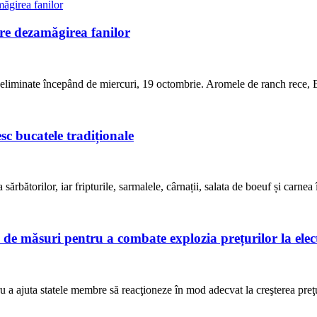
re dezamăgirea fanilor
 eliminate începând de miercuri, 19 octombrie. Aromele de ranch rece
sc bucatele tradiționale
ărbătorilor, iar fripturile, sarmalele, cârnații, salata de boeuf și carnea
e măsuri pentru a combate explozia prețurilor la elect
a ajuta statele membre să reacţioneze în mod adecvat la creşterea preţuril