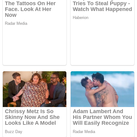
Creez aplicatie
ANDROID pentru
siteul tau
Creez aplicatie
ANDROID pentru
siteul tau
Anuntul tau apare in mai
multe ziare online
Apartamente 2
camere
Aplică acum
pentru toate
tipurile de
împrumuturi și
obține bani
urgent!
Curatare
canapele
Bucuresti.
Curatare
profesionala
Website de tip
Adsense cu