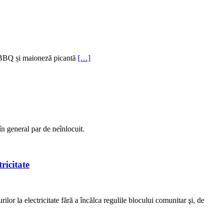
, BBQ și maioneză picantă
[…]
 în general par de neînlocuit.
ricitate
or la electricitate fără a încălca regulile blocului comunitar şi, de