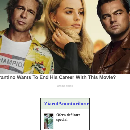
ZiarulAnunturilor.ro
Ofera def între
special