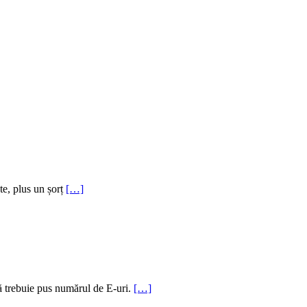
e, plus un șorț
[…]
ză trebuie pus numărul de E-uri.
[…]