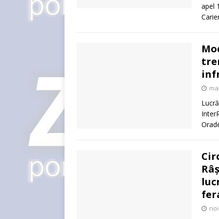
apel 
Carie
Mod
tre
inf
mai
Lucră
Inter
Orade
Cir
Râș
luc
fer
noi