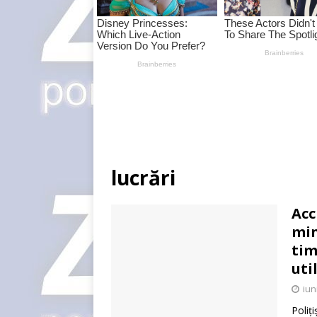
lucrări
Acc
min
tim
uti
iun
Poliți