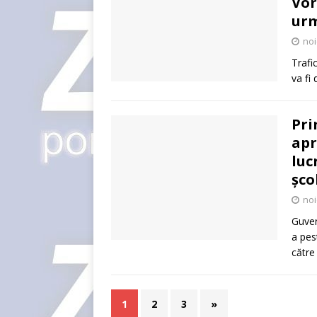
Vor
urm
noi
Trafi
va fi
Pri
apr
luc
șco
noi
Guver
a pes
către
1
2
3
»