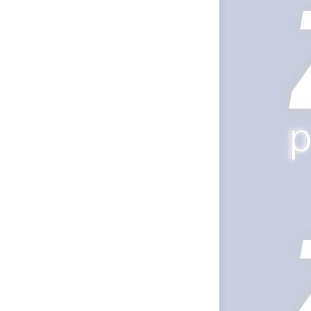
de cazuri noi
în România
Răcitor de apă
CW5000 pentru
freze cu laser fără
metale
Răcitor de apă
CW5000
pentru freze
cu laser fără
metale
Cutit
cositoare
KUHN
Creez aplicatie
ANDROID
pentru siteul
tau
Creez aplicatie
ANDROID