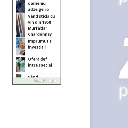
Chardonnay
Împrumut si
investitii
Ofera def
între special
Vând
domeniu+website
de publicitate de
tip Adsense
Pastorul Liviu
Radu a trecut
la Domnul
Anchetă
incendiară la
Gherla, polițist
acuzat de
abuz în
serviciu
Covid-19: 755