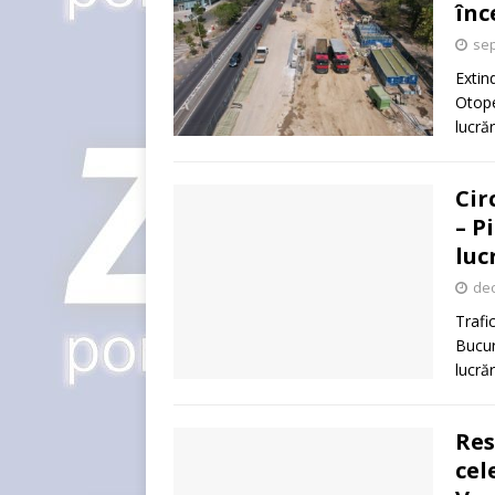
înc
sep
Extin
Otope
lucră
Cir
– P
luc
dec
Trafi
Bucur
lucrăr
Res
cel