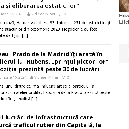
a și eliberarea ostaticilor”
uarie 16, 2025
Vidjean Mihai
0
ima fază, Hamas va elibera 33 dintre cei 251 de ostatici luați
ma atacurilor din octombrie 2023. Negocierile au fost
te de Egipt
[…]
eul Prado de la Madrid îți arată în
lierul lui Rubens, „prințul pictorilor”.
oziția prezintă peste 30 de lucrări
ombrie 16, 2024
Vidjean Mihai
0
, unul dintre cei mai influenți artiști ai barocului, a
onat un atelier prolific. Expoziția de la Prado prezintă peste
 lucrări și explică
[…]
i lucrări de infrastructură care
urcă traficul rutier din Capitală, la