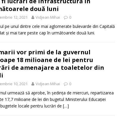
 fi lucrări de infrastructură în
ătoarele două luni
embrie 12, 2021
Vidjean Mihai
0
cul pe unul dintre cele mai aglomerate bulevarde din Capitală
 dat și mai tare peste cap în următoarele două luni.
marii vor primi de la guvernul
oape 18 milioane de lei pentru
rări de amenajare a toaletelor din
li
embrie 10, 2021
Vidjean Mihai
0
nul urmează să aprobe, în şedinţa de miercuri, repartizarea
te 17,7 milioane de lei din bugetul Ministerului Educaţiei
 bugetele locale pentru lucrări de
[…]