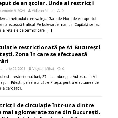
eput de an școlar. Unde ai restricții
tembrie 9, 2024
Vidjean Mihai
0
derea metroului care va lega Gara de Nord de Aeroportul
ni afectează traficul. Pe bulevarde mari din Capitală se fac
ri la rețelele de termoficare.
[…]
culaţie restricţionată pe A1 Bucureşti
iteşti. Zona în care se efectuează
rări
embrie 27, 2021
Vidjean Mihai
0
cul este restricţionat luni, 27 decembrie, pe Autostrada A1
eşti – Piteşti, pe sensul către Piteşti, pentru efectuarea de
i la carosabil.
tricții de circulație într-una dintre
e mai aglomerate zone din București.