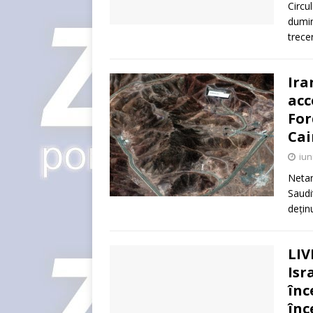
Circu
dumin
trecer
Ira
acc
For
Cai
iun
Netan
Saudi
dețin
LIV
Isr
înc
înc