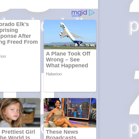
pentru siteul
tau
Anuntul tau apare in
mai multe ziare
online
Apartamente
2 camere
Aplică acum
pentru toate
tipurile de
împrumuturi
și obține bani
urgent!