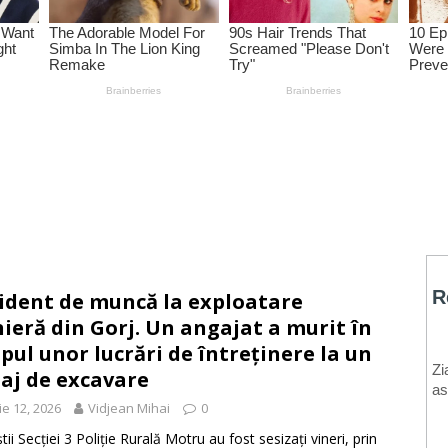
ident de muncă la exploatare
ieră din Gorj. Un angajat a murit în
pul unor lucrări de întreținere la un
laj de excavare
ie 12, 2026
Vidjean Mihai
0
știi Secției 3 Poliție Rurală Motru au fost sesizați vineri, prin