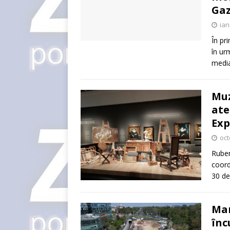
Gaz
ian
În pr
în ur
media
Muz
ate
Exp
oct
Rubens
coord
30 de
Mar
înc