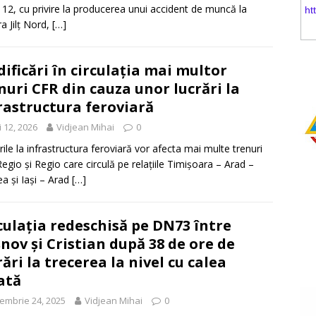
112, cu privire la producerea unui accident de muncă la
ra Jilț Nord,
[…]
ificări în circulația mai multor
nuri CFR din cauza unor lucrări la
rastructura feroviară
 12, 2026
Vidjean Mihai
0
rile la infrastructura feroviară vor afecta mai multe trenuri
Regio și Regio care circulă pe relațiile Timișoara – Arad –
a și Iași – Arad
[…]
culația redeschisă pe DN73 între
nov și Cristian după 38 de ore de
rări la trecerea la nivel cu calea
ată
embrie 24, 2025
Vidjean Mihai
0