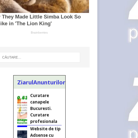
Curatare
canapele
Bucuresti.
ZiarulAnunturilor.ro
Curatare
profesionala
Website de tip
Adsense cu
domeniu
adzeige.ro
Vând sticlă cu
vin din 1958
Murfatlar