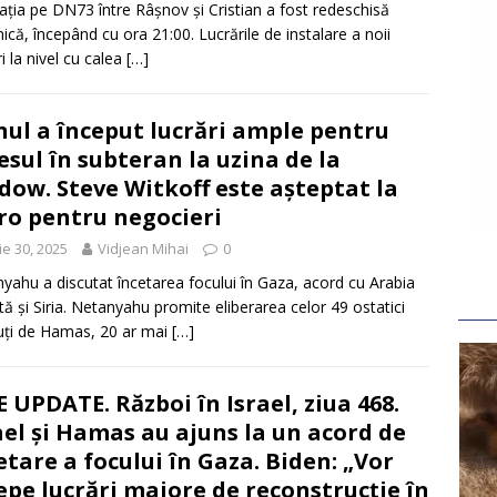
lația pe DN73 între Râșnov și Cristian a fost redeschisă
ică, începând cu ora 21:00. Lucrările de instalare a noii
i la nivel cu calea
[…]
nul a început lucrări ample pentru
esul în subteran la uzina de la
dow. Steve Witkoff este așteptat la
ro pentru negocieri
ie 30, 2025
Vidjean Mihai
0
yahu a discutat încetarea focului în Gaza, acord cu Arabia
tă și Siria. Netanyahu promite eliberarea celor 49 ostatici
uți de Hamas, 20 ar mai
[…]
E UPDATE. Război în Israel, ziua 468.
ael și Hamas au ajuns la un acord de
etare a focului în Gaza. Biden: „Vor
epe lucrări majore de reconstrucție în