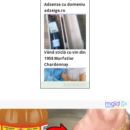
Adsense cu domeniu
adzeige.ro
Vând sticlă cu vin din
1958 Murfatlar
Chardonnay
Împrumut si
investitii