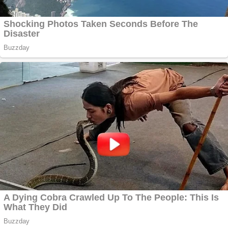
Creez aplicatie
ANDROID pentru
siteul tau
Creez aplicatie
ANDROID pentru
siteul tau
Anuntul tau apare in
mai multe ziare
online