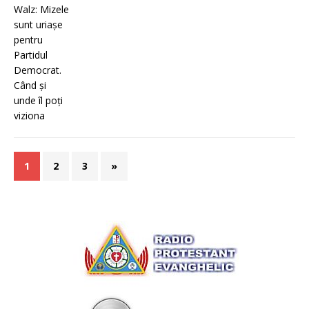
1
2
3
»