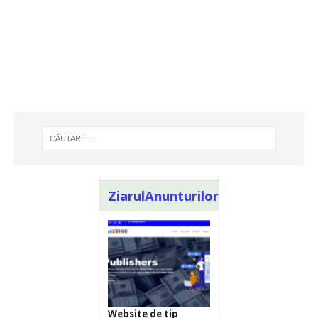
ZiarulAnunturilor.ro
Website de tip