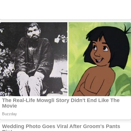
Pastorul Liviu Radu a
trecut la Domnul
Anchetă incendiară
la Gherla, polițist
acuzat de abuz în
serviciu
Covid-19: 755 de
cazuri noi în
România
Răcitor de apă