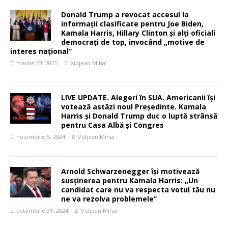
Donald Trump a revocat accesul la
informații clasificate pentru Joe Biden,
Kamala Harris, Hillary Clinton și alți oficiali
democrați de top, invocând „motive de
interes național”
martie 23, 2025
Vidjean Mihai
LIVE UPDATE. Alegeri în SUA. Americanii își
votează astăzi noul Președinte. Kamala
Harris și Donald Trump duc o luptă strânsă
pentru Casa Albă și Congres
noiembrie 5, 2024
Vidjean Mihai
Arnold Schwarzenegger își motivează
susținerea pentru Kamala Harris: „Un
candidat care nu va respecta votul tău nu
ne va rezolva problemele”
octombrie 31, 2024
Vidjean Mihai