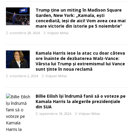
Trump ține un miting în Madison Square
Garden, New York: „Kamala, ești
concediată, ieși de aici! Vom avea cea mai
mare victorie din istorie pe 5 noiembrie”
octombrie 28, 2024
Vidjean Mihai
Kamala Harris iese la atac cu doar câteva
ore înainte de dezbaterea Walz-Vance:
Vârsta lui Trump și extremismul lui Vance
sunt ținte în noua reclamă
octombrie 2, 2024
Vidjean Mihai
Billie Eilish își îndrumă fanii să o voteze pe
Kamala Harris la alegerile prezidențiale
din SUA
septembrie 18, 2024
Vidjean Mihai