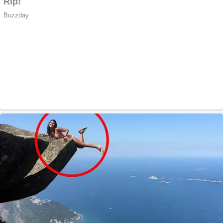
CW5000 pentru
freze cu laser fără
metale
Răcitor de apă
CW5000 pentru
freze cu laser fără
metale
Cutit cositoare
KUHN