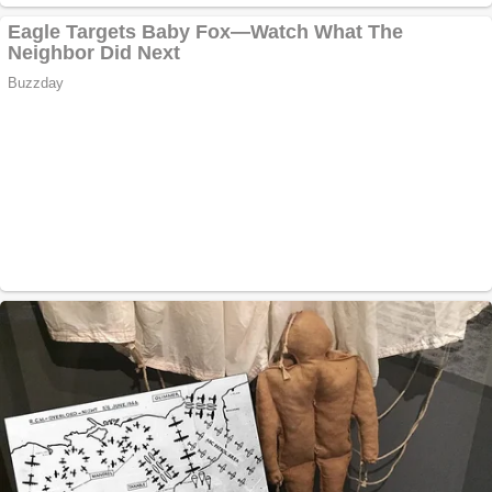
Apartamente 2
camere
Aplică acum pentru
toate tipurile de
împrumuturi și
obține bani urgent!