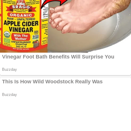
Ofera def între
special
Vând
domeniu+website de
publicitate de tip
Adsense