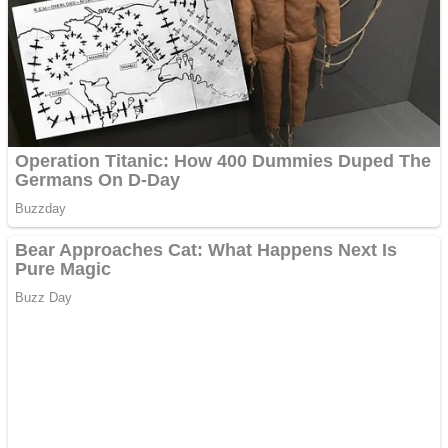
și obține bani urgent!
Curatare canapele
Bucuresti. Curatare
profesionala
Website de tip Adsense cu
domeniu adzeige.ro