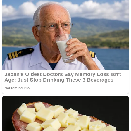
Anchetă incendiară la
Gherla, polițist acuzat de
abuz în serviciu
Covid-19: 755 de cazuri
noi în România
Răcitor de apă CW5000
pentru freze cu laser fără
metale