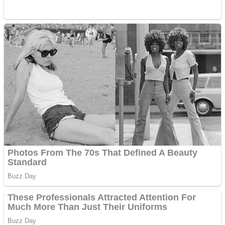
Vând sticlă cu vin din
1958 Murfatlar
Chardonnay
Împrumut si investitii