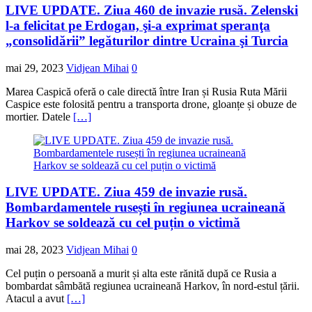
LIVE UPDATE. Ziua 460 de invazie rusă. Zelenski
l-a felicitat pe Erdogan, şi-a exprimat speranţa
„consolidării” legăturilor dintre Ucraina şi Turcia
mai 29, 2023
Vidjean Mihai
0
Marea Caspică oferă o cale directă între Iran și Rusia Ruta Mării
Caspice este folosită pentru a transporta drone, gloanțe și obuze de
mortier. Datele
[…]
LIVE UPDATE. Ziua 459 de invazie rusă.
Bombardamentele rusești în regiunea ucraineană
Harkov se soldează cu cel puțin o victimă
mai 28, 2023
Vidjean Mihai
0
Cel puțin o persoană a murit și alta este rănită după ce Rusia a
bombardat sâmbătă regiunea ucraineană Harkov, în nord-estul țării.
Atacul a avut
[…]