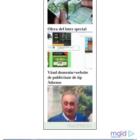
Ofera def între special
Vând domeniu+website
de publicitate de tip
Adsense
Pastorul Liviu Radu a
trecut la Domnul