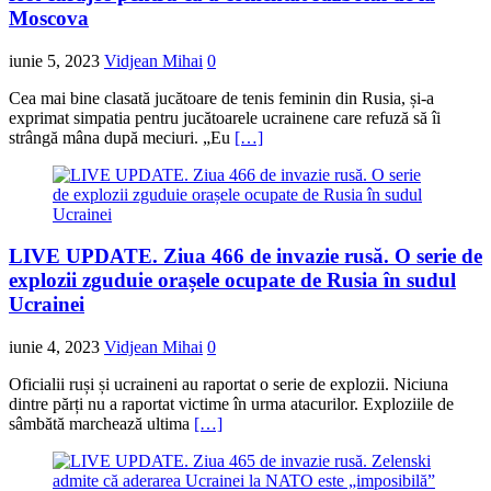
Moscova
iunie 5, 2023
Vidjean Mihai
0
Cea mai bine clasată jucătoare de tenis feminin din Rusia, și-a
exprimat simpatia pentru jucătoarele ucrainene care refuză să îi
strângă mâna după meciuri. „Eu
[…]
LIVE UPDATE. Ziua 466 de invazie rusă. O serie de
explozii zguduie orașele ocupate de Rusia în sudul
Ucrainei
iunie 4, 2023
Vidjean Mihai
0
Oficialii ruși și ucraineni au raportat o serie de explozii. Niciuna
dintre părți nu a raportat victime în urma atacurilor. Exploziile de
sâmbătă marchează ultima
[…]