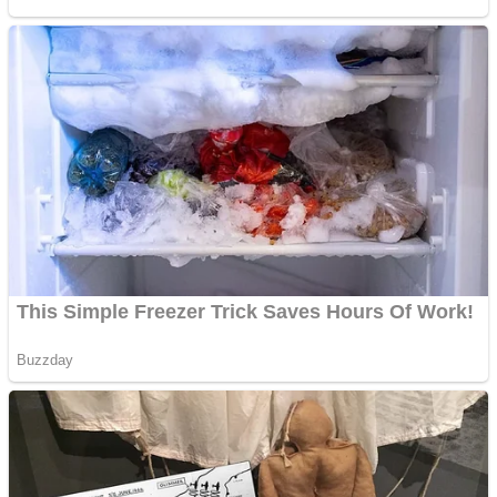
Creez aplicatie
ANDROID pentru siteul
tau
Anuntul tau apare in mai
multe ziare online
Apartamente 2 camere
Aplică acum pentru toate
tipurile de împrumuturi