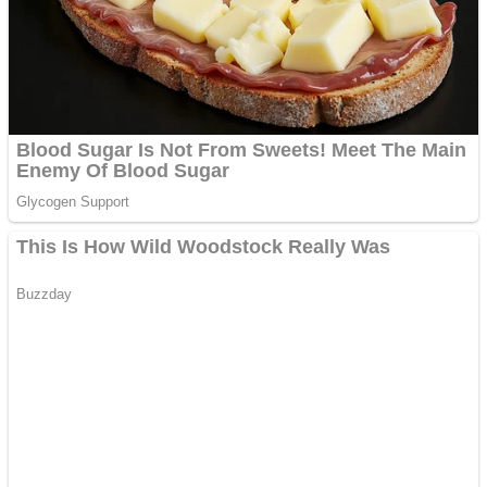
Răcitor de apă CW5000
pentru freze cu laser fără
metale
Cutit cositoare KUHN
Creez aplicatie
ANDROID pentru siteul
tau