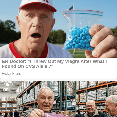
Ofera def între
special
Vând
domeniu+website de
publicitate de tip
Adsense