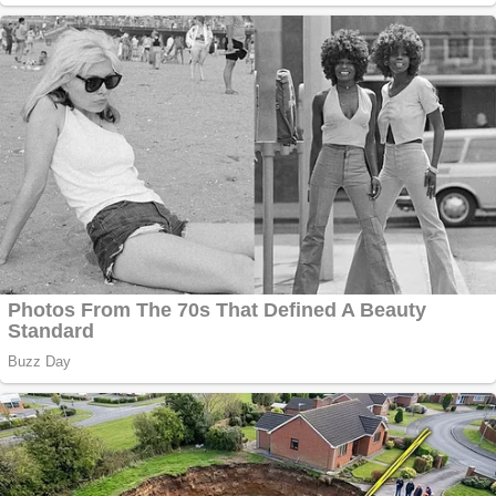
România
Răcitor de apă
CW5000 pentru
freze cu laser fără
metale
Răcitor de apă
CW5000 pentru
freze cu laser fără
metale