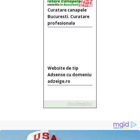
Website de tip
Adsense cu domeniu
adzeige.ro
Vând sticlă cu vin din
1958 Murfatlar
Chardonnay
Împrumut si
investitii