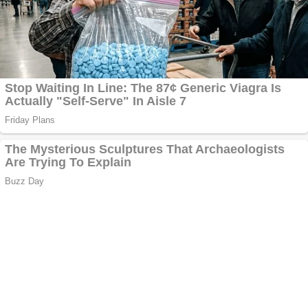
Pastorul Liviu Radu a
trecut la Domnul
Anchetă incendiară
la Gherla, polițist
acuzat de abuz în
serviciu
Covid-19: 755 de
cazuri noi în