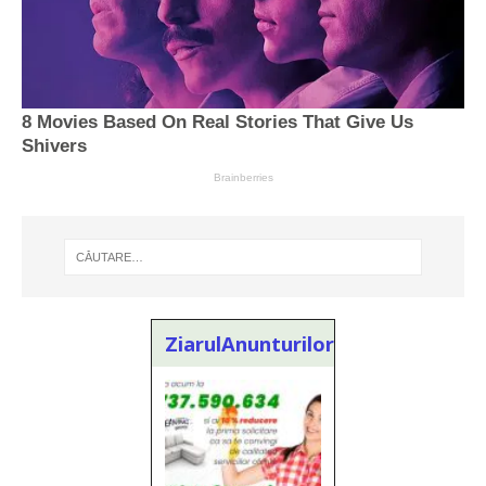
ZiarulAnunturilor.ro