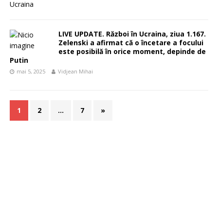
LIVE UPDATE. Război în Ucraina, ziua 1.167.
Zelenski a afirmat că o încetare a focului
este posibilă în orice moment, depinde de
Putin
mai 5, 2025
Vidjean Mihai
1
2
…
7
»