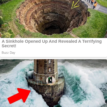
Cutit cositoare
KUHN
Creez aplicatie
ANDROID pentru
siteul tau
Creez aplicatie
ANDROID pentru
siteul tau
Anuntul tau apare in
mai multe ziare