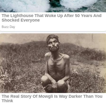
online
Apartamente 2
camere
Aplică acum pentru
toate tipurile de
împrumuturi și
obține bani urgent!