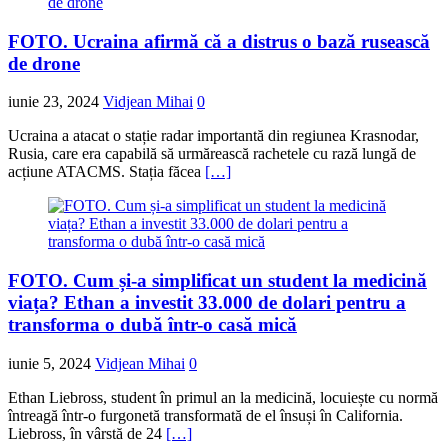
FOTO. Ucraina afirmă că a distrus o bază rusească
de drone
iunie 23, 2024
Vidjean Mihai
0
Ucraina a atacat o stație radar importantă din regiunea Krasnodar,
Rusia, care era capabilă să urmărească rachetele cu rază lungă de
acțiune ATACMS. Stația făcea
[…]
FOTO. Cum și-a simplificat un student la medicină
viața? Ethan a investit 33.000 de dolari pentru a
transforma o dubă într-o casă mică
iunie 5, 2024
Vidjean Mihai
0
Ethan Liebross, student în primul an la medicină, locuiește cu normă
întreagă într-o furgonetă transformată de el însuși în California.
Liebross, în vârstă de 24
[…]