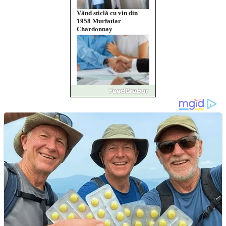
Vând sticlă cu vin din
1958 Murfatlar
Chardonnay
Împrumut si investitii
Ofera def între special