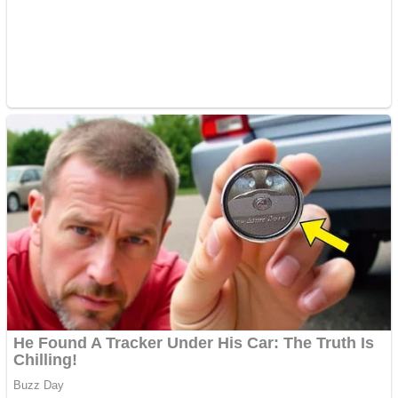
Apartamente 2 camere
Aplică acum pentru toate
tipurile de împrumuturi
și obține bani urgent!
Curatare canapele
Bucuresti. Curatare
profesionala