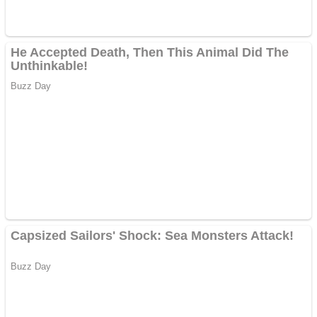
Cutit cositoare KUHN
Creez aplicatie
ANDROID pentru siteul
tau
Creez aplicatie
ANDROID pentru siteul
tau
Anuntul tau apare in mai
multe ziare online