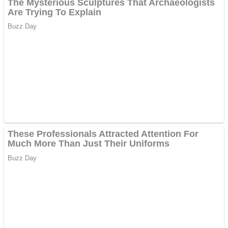
Covid-19: 755 de cazuri
noi în România
Răcitor de apă CW5000
pentru freze cu laser fără
metale
Răcitor de apă CW5000
pentru freze cu laser fără
metale