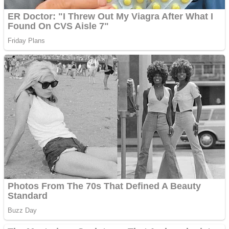
Vând domeniu+website
de publicitate de tip
Adsense
Pastorul Liviu Radu a
trecut la Domnul
Anchetă incendiară la
Gherla, polițist acuzat de
abuz în serviciu