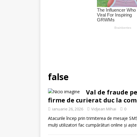
false
Val de fraude p
firme de curierat duc la co
ianuarie 26, 2026
Vidjean Mihai
0
Atacurile încep prin trimiterea de mesaje SMS
mulți utilizatori fac cumpărături online și așt