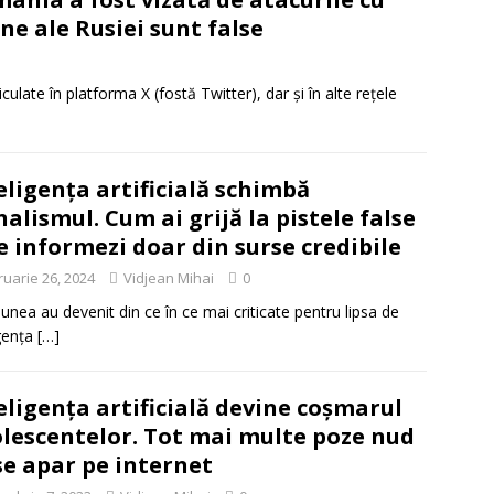
ne ale Rusiei sunt false
ulate în platforma X (fostă Twitter), dar şi în alte reţele
eligența artificială schimbă
nalismul. Cum ai grijă la pistele false
te informezi doar din surse credibile
ruarie 26, 2024
Vidjean Mihai
0
iunea au devenit din ce în ce mai criticate pentru lipsa de
igența
[…]
eligența artificială devine coșmarul
lescentelor. Tot mai multe poze nud
se apar pe internet