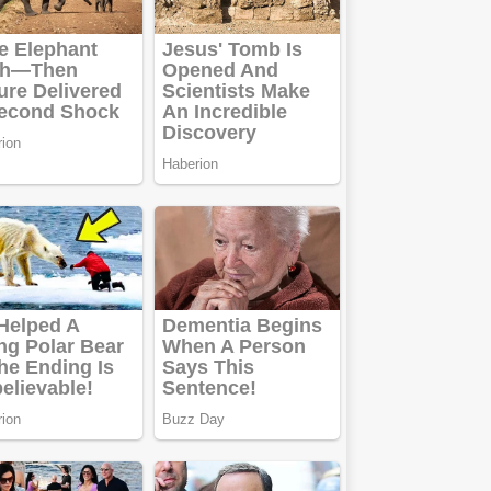
și obține bani
urgent!