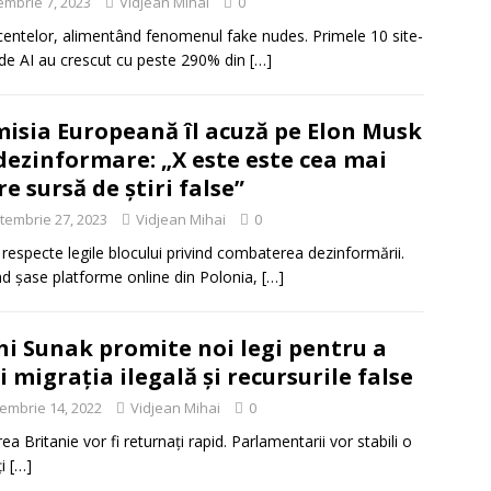
embrie 7, 2023
Vidjean Mihai
0
scentelor, alimentând fenomenul fake nudes. Primele 10 site-
 de AI au crescut cu peste 290% din
[…]
isia Europeană îl acuză pe Elon Musk
dezinformare: „X este este cea mai
e sursă de știri false”
tembrie 27, 2023
Vidjean Mihai
0
specte legile blocului privind combaterea dezinformării.
nd șase platforme online din Polonia,
[…]
hi Sunak promite noi legi pentru a
i migrația ilegală și recursurile false
embrie 14, 2022
Vidjean Mihai
0
ea Britanie vor fi returnați rapid. Parlamentarii vor stabili o
ți
[…]