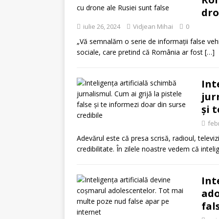
dro
iulie 26, 2024
Vidjean Mihai
0
„Vă semnalăm o serie de informaţii false vehic
sociale, care pretind că România ar fost
[…]
Int
jur
și 
feb
Adevărul este că presa scrisă, radioul, televiz
credibilitate. În zilele noastre vedem că intel
Int
ado
fal