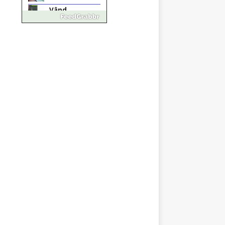
Pastorul Liviu
Radu a trecut
la Domnul
Anchetă
incendiară la
Gherla, polițist
acuzat de
abuz în
serviciu
Covid-19: 755
de cazuri noi
în România
Răcitor de apă
CW5000 pentru
freze cu laser fără
metale
Răcitor de apă
CW5000
pentru freze
cu laser fără
metale