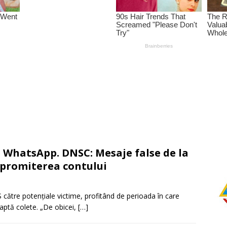
e WhatsApp. DNSC: Mesaje false de la
mpromiterea contului
 către potențiale victime, profitând de perioada în care
eaptă colete. „De obicei,
[…]