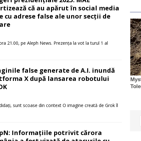
rtizează că au apărut în social media
te cu adrese false ale unor secții de
are
a ora 21.00, pe Aleph News. Prezența la vot la turul 1 al
ginile false generate de A.I. inundă
tforma X după lansarea robotului
OK
andidați, sunt scoase din context O imagine creată de Grok îl
N: Informaţiile potrivit cărora
ânia a fost vizată de atacurile cu