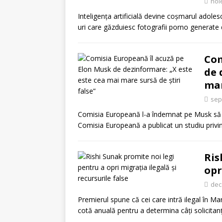
noi
Inteligența artificială devine coșmarul adole
uri care găzduiesc fotografii porno generate
Com
de 
mar
sep
Comisia Europeană l-a îndemnat pe Musk să re
Comisia Europeană a publicat un studiu privi
Ris
opr
dec
Premierul spune că cei care intră ilegal în Mar
cotă anuală pentru a determina câți solicitan