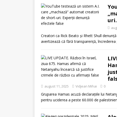
You
„ma
uri
aug
Creatori ca Rick Beato și Rhett Shull denunță
avertizează că fără transparență, încrederea
LIV
Ham
jus
fal
august 11, 2025
Vidjean Mihai
0
Gruparea Hamas acuză declarațiile lui Netany
pentru uciderea a peste 60.000 de palestinie
Ale