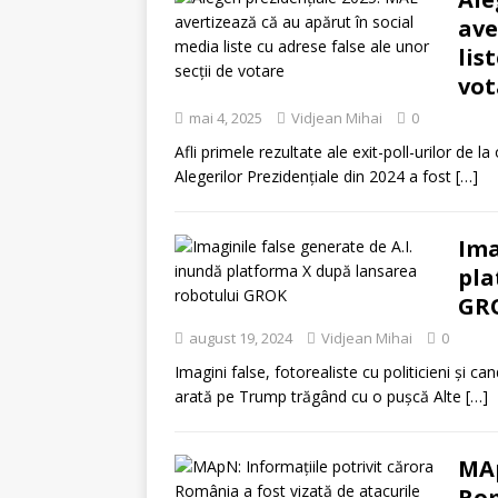
ave
lis
vot
mai 4, 2025
Vidjean Mihai
0
Afli primele rezultate ale exit-poll-urilor de l
Alegerilor Prezidențiale din 2024 a fost
[…]
Ima
pla
GR
august 19, 2024
Vidjean Mihai
0
Imagini false, fotorealiste cu politicieni și c
arată pe Trump trăgând cu o pușcă Alte
[…]
MAp
Rom