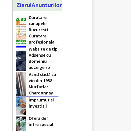
Bucuresti.
ZiarulAnunturilor.ro
Curatare
profesionala
Website de tip
Adsense cu
domeniu
adzeige.ro
Vând sticlă cu
vin din 1958
Murfatlar
Chardonnay
Împrumut si
investitii
Ofera def
între special
Vând
domeniu+website
de publicitate de
tip Adsense