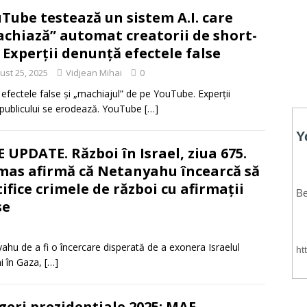
Tube testează un sistem A.I. care
chiază” automat creatorii de short-
. Experții denunță efectele false
ust 25, 2025
Vidjean Mihai
0
 efectele false și „machiajul” de pe YouTube. Experții
 publicului se erodează. YouTube
[…]
E UPDATE. Război în Israel, ziua 675.
as afirmă că Netanyahu încearcă să
tifice crimele de război cu afirmații
se
ahu de a fi o încercare disperată de a exonera Israelul
ni în Gaza,
[…]
geri prezidențiale 2025: MAE