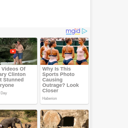
Cutit
cositoare
KUHN
Creez aplicatie
ANDROID
pentru siteul
tau
Creez aplicatie
ANDROID
pentru siteul
tau
Anuntul tau apare in
mai multe ziare
online
Apartamente
2 camere
Aplică acum
pentru toate
tipurile de
împrumuturi