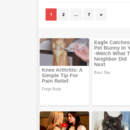
1
2
…
7
»