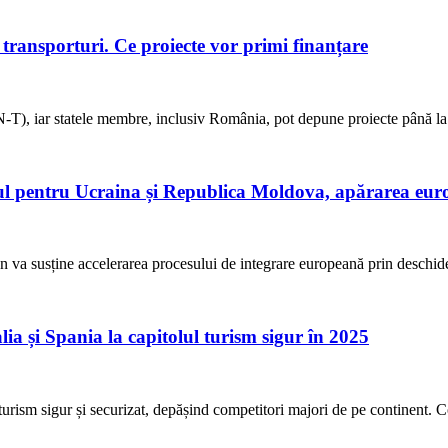
transporturi. Ce proiecte vor primi finanțare
N-T), iar statele membre, inclusiv România, pot depune proiecte până l
ul pentru Ucraina și Republica Moldova, apărarea europ
va susține accelerarea procesului de integrare europeană prin deschider
ia și Spania la capitolul turism sigur în 2025
urism sigur și securizat, depășind competitori majori de pe continent. Com