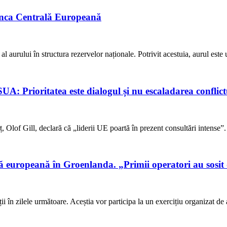
Banca Centrală Europeană
aurului în structura rezervelor naționale. Potrivit acestuia, aurul este u
A: Prioritatea este dialogul și nu escaladarea conflict
, Olof Gill, declară că „liderii UE poartă în prezent consultări intense
ă europeană în Groenlanda. „Primii operatori au sosit d
alții în zilele următoare. Aceștia vor participa la un exercițiu organizat 