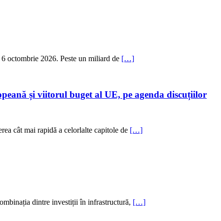
a 6 octombrie 2026. Peste un miliard de
[…]
eană și viitorul buget al UE, pe agenda discuțiilor
ea cât mai rapidă a celorlalte capitole de
[…]
binația dintre investiții în infrastructură,
[…]