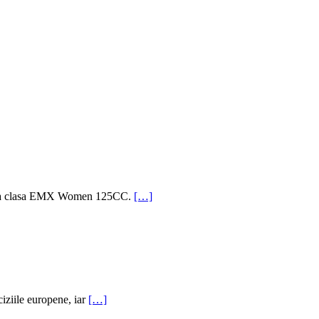
pe la clasa EMX Women 125CC.
[…]
ciziile europene, iar
[…]