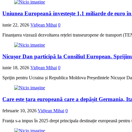
Uniunea Europeană investește 1,1 miliarde de euro în 
iunie 22, 2026
Vidjean Mihai
0
Finanțarea vizează dezvoltarea rețelei transeuropene de transport (TE
Nicușor Dan participă la Consiliul European. Sprijin
iunie 18, 2026
Vidjean Mihai
0
Sprijin pentru Ucraina și Republica Moldova Președintele Nicușor Dan 
Care este țara europeană care a depășit Germania, Ital
februarie 10, 2026
Vidjean Mihai
0
Franța s-a impus în 2025 drept principala destinație europeană pentru t