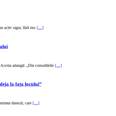
n activ sigur, fără risc
[…]
ului
”. Acesta adaugă: „Din consultările
[…]
eja la fața locului”
de armata daneză, care
[…]