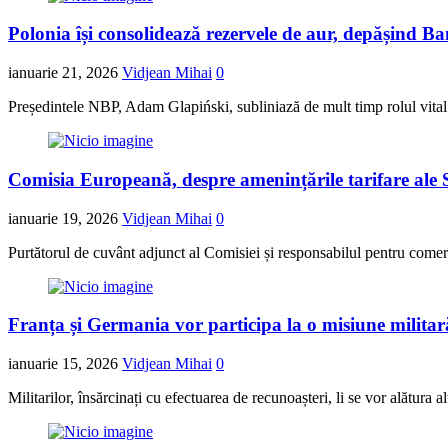
Polonia își consolidează rezervele de aur, depășind 
ianuarie 21, 2026
Vidjean Mihai
0
Președintele NBP, Adam Glapiński, subliniază de mult timp rolul vital al 
Comisia Europeană, despre amenințările tarifare ale SU
ianuarie 19, 2026
Vidjean Mihai
0
Purtătorul de cuvânt adjunct al Comisiei și responsabilul pentru comerț
Franța și Germania vor participa la o misiune militar
ianuarie 15, 2026
Vidjean Mihai
0
Militarilor, însărcinați cu efectuarea de recunoașteri, li se vor alătura 