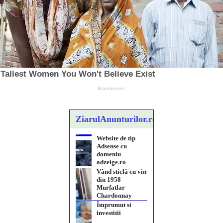
ZiarulAnunturilor.ro
Website de tip
Adsense cu
domeniu
adzeige.ro
Vând sticlă cu vin
din 1958
Murfatlar
Chardonnay
Împrumut si
investitii