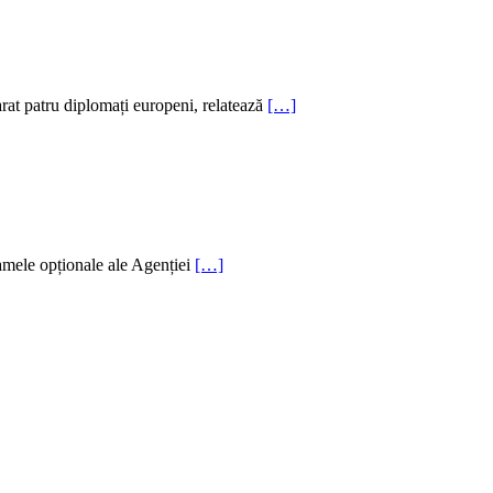
rat patru diplomați europeni, relatează
[…]
ramele opționale ale Agenției
[…]