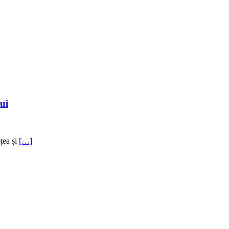
lui
ețea și
[…]