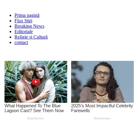
Prima pagină
Flux Stiri
Breaking News
Editoriale
Religie și Cultură
contact