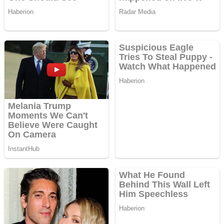
Cutit cositoare
KUHN
Creez aplicatie
ANDROID pentru
siteul tau
Creez aplicatie
ANDROID pentru
siteul tau
Anuntul tau apare in mai
multe ziare online
Apartamente 2
camere
Aplică acum
pentru toate
tipurile de
împrumuturi și
obține bani
urgent!