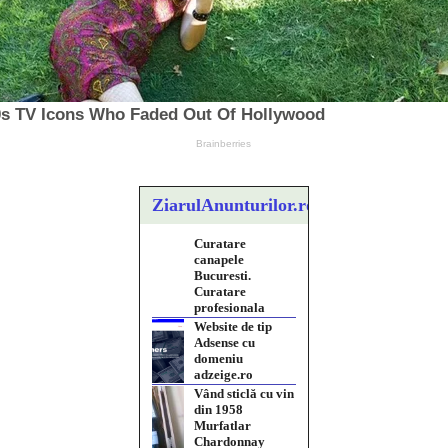
Curatare
canapele
ZiarulAnunturilor.ro
Bucuresti.
Curatare
profesionala
Website de tip
Adsense cu
domeniu
adzeige.ro
Vând sticlă cu vin
din 1958
Murfatlar
Chardonnay
Împrumut si
investitii