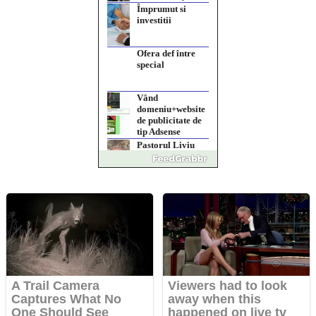
Ofera def între
special
Vând
domeniu+website
de publicitate de
tip Adsense
Pastorul Liviu
Radu a trecut la
Domnul
Anchetă
incendiară la
Gherla, polițist
acuzat de abuz în
serviciu
Covid-19: 755 de
cazuri noi în
România
Răcitor de apă CW5000
pentru freze cu laser fără
metale
Răcitor de apă
CW5000 pentru
freze cu laser fără
metale