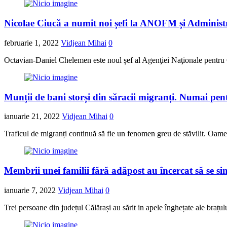
Nicolae Ciucă a numit noi șefi la ANOFM și Administr
februarie 1, 2022
Vidjean Mihai
0
Octavian-Daniel Chelemen este noul șef al Agenţiei Naţionale pentru O
Munții de bani storși din săracii migranți. Numai pen
ianuarie 21, 2022
Vidjean Mihai
0
Traficul de migranți continuă să fie un fenomen greu de stăvilit. Oameni
Membrii unei familii fără adăpost au încercat să se s
ianuarie 7, 2022
Vidjean Mihai
0
Trei persoane din județul Călărași au sărit in apele înghețate ale brațu