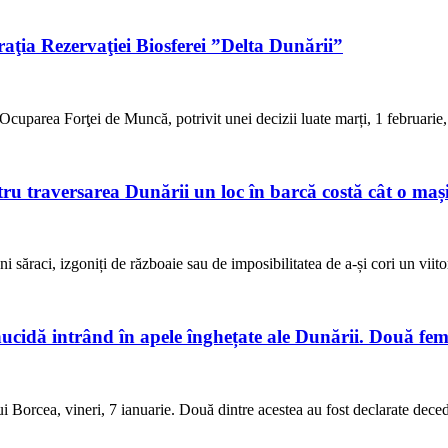
aţia Rezervaţiei Biosferei ”Delta Dunării”
cuparea Forţei de Muncă, potrivit unei decizii luate marți, 1 februarie
tru traversarea Dunării un loc în barcă costă cât o maș
 săraci, izgoniți de războaie sau de imposibilitatea de a-și cori un viito
inucidă intrând în apele înghețate ale Dunării. Două fe
lui Borcea, vineri, 7 ianuarie. Două dintre acestea au fost declarate dece