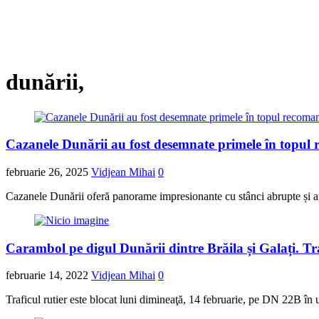
dunării,
Cazanele Dunării au fost desemnate primele în topul 
februarie 26, 2025
Vidjean Mihai
0
Cazanele Dunării oferă panorame impresionante cu stânci abrupte și ape
Carambol pe digul Dunării dintre Brăila și Galați. Tra
februarie 14, 2022
Vidjean Mihai
0
Traficul rutier este blocat luni dimineaţă, 14 februarie, pe DN 22B în u