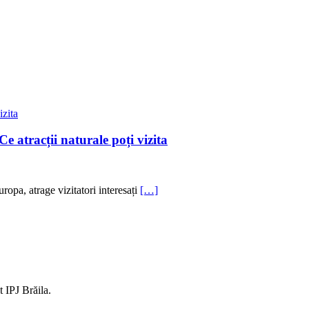
 atracții naturale poți vizita
opa, atrage vizitatori interesați
[…]
t IPJ Brăila.