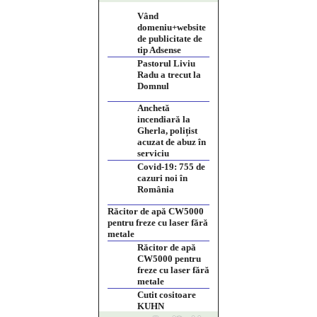
Vând
domeniu+website
de publicitate de
tip Adsense
Pastorul Liviu
Radu a trecut la
Domnul
Anchetă
incendiară la
Gherla, polițist
acuzat de abuz în
serviciu
Covid-19: 755 de
cazuri noi în
România
Răcitor de apă CW5000
pentru freze cu laser fără
metale
Răcitor de apă
CW5000 pentru
freze cu laser fără
metale
Cutit cositoare
KUHN