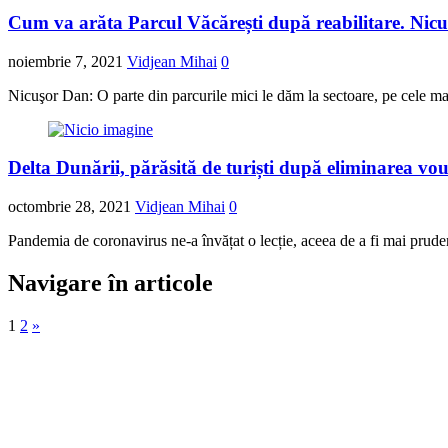
Cum va arăta Parcul Văcărești după reabilitare. Nicuș
noiembrie 7, 2021
Vidjean Mihai
0
Nicuşor Dan: O parte din parcurile mici le dăm la sectoare, pe cele mar
Delta Dunării, părăsită de turiști după eliminarea vo
octombrie 28, 2021
Vidjean Mihai
0
Pandemia de coronavirus ne-a învățat o lecție, aceea de a fi mai prude
Navigare în articole
1
2
»