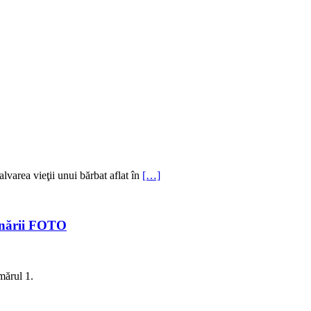
lvarea vieţii unui bărbat aflat în
[…]
unării FOTO
mărul 1.