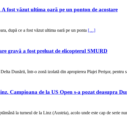
. A fost văzut ultima oară pe un ponton de acostare
eara, după ce a fost văzut ultima oară pe un ponta
[…]
stare gravă a fost preluat de elicopterul SMURD
ta Dunării, într-o zonă izolată din apropierea Plajei Perişor, pentru sa
Linz. Campioana de la US Open s-a pozat deasupra D
mână la turneul de la Linz (Austria), acolo unde este cap de serie nu