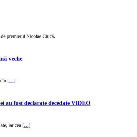
, de premierul Nicolae Ciucă.
ină veche
r în
[…]
mei au fost declarate decedate VIDEO
date, iar cea
[…]