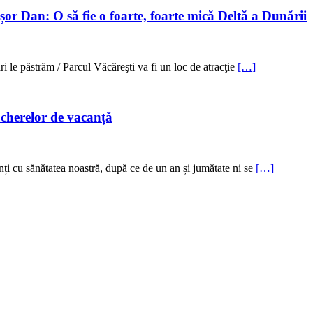
or Dan: O să fie o foarte, foarte mică Deltă a Dunării
i le păstrăm / Parcul Văcăreşti va fi un loc de atracţie
[…]
ucherelor de vacanță
nți cu sănătatea noastră, după ce de un an și jumătate ni se
[…]