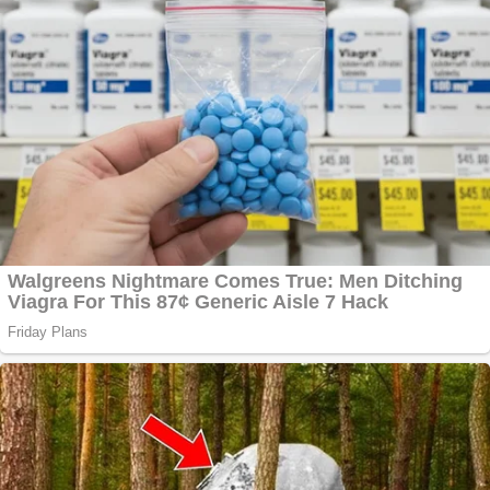
Chardonnay
Împrumut si
investitii
Ofera def între
special