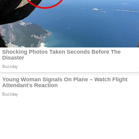
Creez aplicatie
ANDROID pentru
siteul tau
Anuntul tau apare in
mai multe ziare
online
Apartamente 2
camere