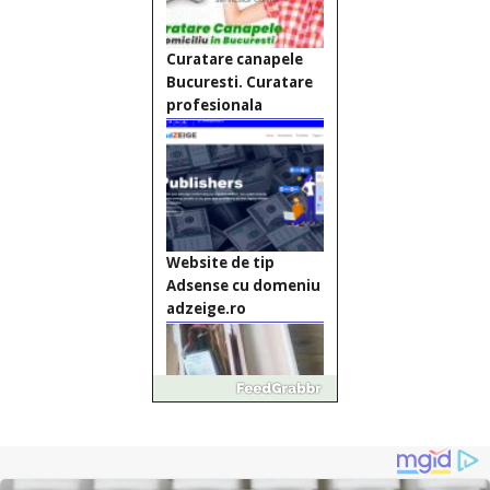
Curatare canapele
Bucuresti. Curatare
profesionala
Website de tip
Adsense cu domeniu
adzeige.ro
Vând sticlă cu vin din
1958 Murfatlar