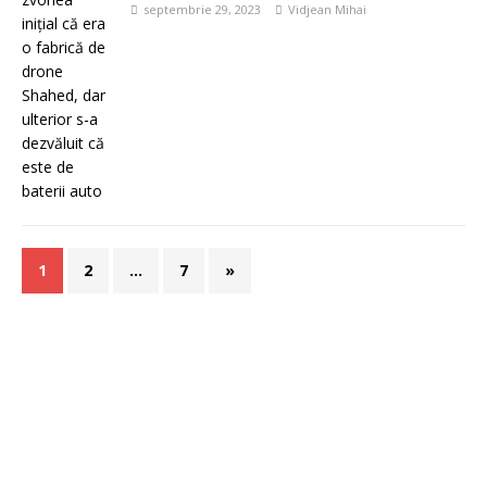
septembrie 29, 2023
Vidjean Mihai
1
2
…
7
»