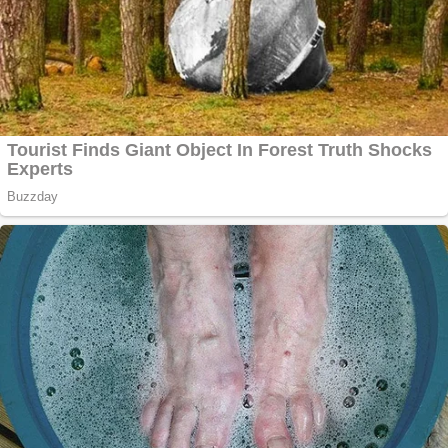
Vând
domeniu+website de
publicitate de tip
Adsense
Pastorul Liviu Radu a
trecut la Domnul
Anchetă incendiară
la Gherla, polițist