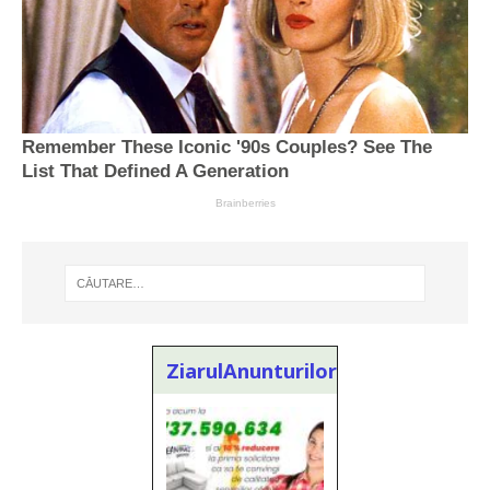
ZiarulAnunturilor.ro