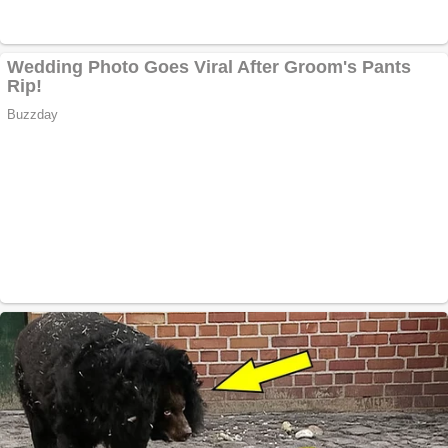
Aplică acum pentru
toate tipurile de
împrumuturi și
obține bani urgent!