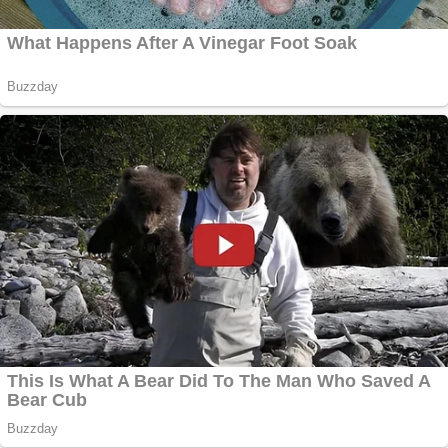
acuzat de abuz în
serviciu
Covid-19: 755 de
cazuri noi în
România
Răcitor de apă
CW5000 pentru
freze cu laser fără
metale