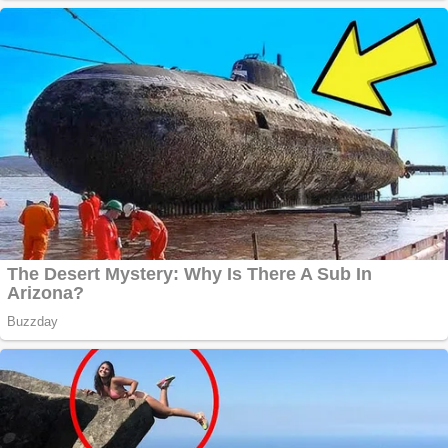
Răcitor de apă
CW5000 pentru
freze cu laser fără
metale
Cutit cositoare
KUHN
Creez aplicatie
ANDROID pentru
siteul tau