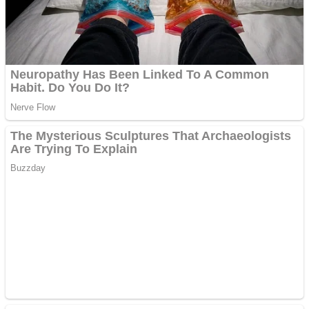
Covid-19: 755 de cazuri
noi în România
Răcitor de apă CW5000
pentru freze cu laser fără
metale
Răcitor de apă CW5000
pentru freze cu laser fără
metale