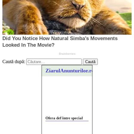
Caută după:
ZiarulAnunturilor.ro
Ofera def între special