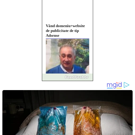
Vând domeniu+website
de publicitate de tip
Adsense
Pastorul Liviu Radu a
trecut la Domnul
Anchetă incendiară la
Gherla, polițist acuzat de
abuz în serviciu