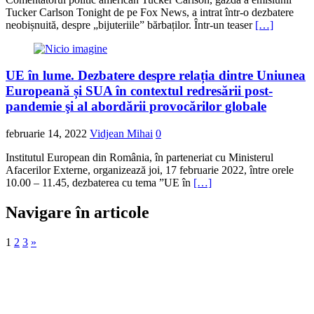
Tucker Carlson Tonight de pe Fox News, a intrat într-o dezbatere
neobișnuită, despre „bijuteriile” bărbaților. Într-un teaser
[…]
UE în lume. Dezbatere despre relația dintre Uniunea
Europeană și SUA în contextul redresării post-
pandemie şi al abordării provocărilor globale
februarie 14, 2022
Vidjean Mihai
0
Institutul European din România, în parteneriat cu Ministerul
Afacerilor Externe, organizează joi, 17 februarie 2022, între orele
10.00 – 11.45, dezbaterea cu tema ”UE în
[…]
Navigare în articole
1
2
3
»