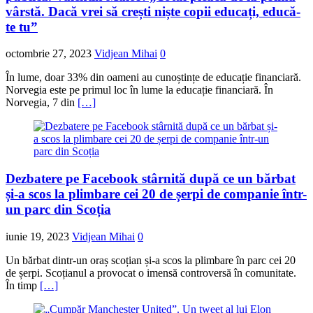
vârstă. Dacă vrei să crești niște copii educați, educă-
te tu”
octombrie 27, 2023
Vidjean Mihai
0
În lume, doar 33% din oameni au cunoștințe de educație financiară.
Norvegia este pe primul loc în lume la educație financiară. În
Norvegia, 7 din
[…]
Dezbatere pe Facebook stârnită după ce un bărbat
și-a scos la plimbare cei 20 de șerpi de companie într-
un parc din Scoția
iunie 19, 2023
Vidjean Mihai
0
Un bărbat dintr-un oraș scoțian și-a scos la plimbare în parc cei 20
de șerpi. Scoțianul a provocat o imensă controversă în comunitate.
În timp
[…]