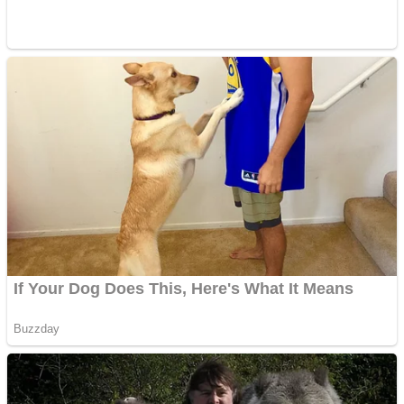
Apartamente 2 camere
Aplică acum pentru toate
tipurile de împrumuturi
și obține bani urgent!
Curatare canapele