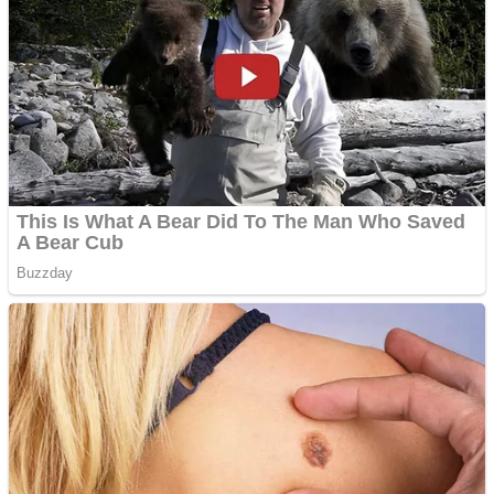
Bucuresti. Curatare
profesionala
Website de tip Adsense cu
domeniu adzeige.ro
Vând sticlă cu vin din
1958 Murfatlar
Chardonnay