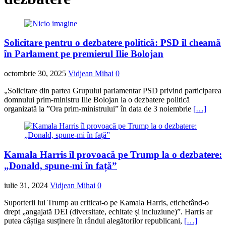
Solicitare pentru o dezbatere politică: PSD îl cheamă
în Parlament pe premierul Ilie Bolojan
octombrie 30, 2025
Vidjean Mihai
0
„Solicitare din partea Grupului parlamentar PSD privind participarea
domnului prim-ministru Ilie Bolojan la o dezbatere politică
organizată la ”Ora prim-ministrului” în data de 3 noiembrie
[…]
Kamala Harris îl provoacă pe Trump la o dezbatere:
„Donald, spune-mi în față”
iulie 31, 2024
Vidjean Mihai
0
Suporterii lui Trump au criticat-o pe Kamala Harris, etichetând-o
drept „angajată DEI (diversitate, echitate și incluziune)”. Harris ar
putea câștiga susținere în rândul alegătorilor republicani,
[…]