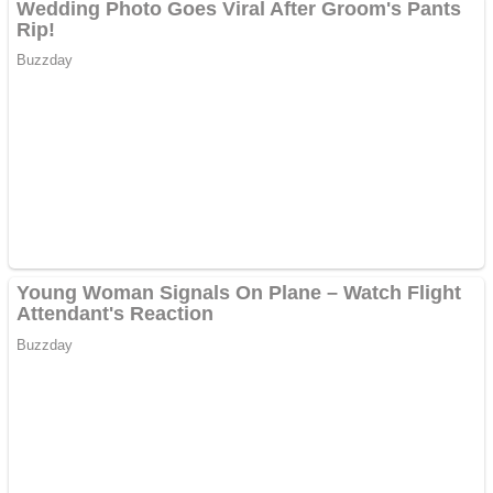
Cutit cositoare KUHN
Creez aplicatie
ANDROID pentru siteul
tau
Creez aplicatie
ANDROID pentru siteul
tau
Anuntul tau apare in mai
multe ziare online