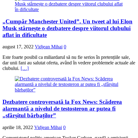
„Cumpăr Manchester United”. Un tweet al lui Elon
Musk stârnește o dezbatere despre viitorul clubului
aflat în dificultate
august 17, 2022
Vidjean Mihai
0
Este foarte posibil ca miliardarul să nu fie serios în pretențiile sale,
dar unii fani au salutat oferta, având în vedere problemele actuale ale
clubului.
[…]
Dezbatere controversată la Fox News: Scăderea
alarmantă a nivelul de testosteron ar putea fi
„sfârșitul bărbaților”
aprilie 18, 2022
Vidjean Mihai
0
Comentatorul politic american Tucker Carlson, gazdă a emisiunii