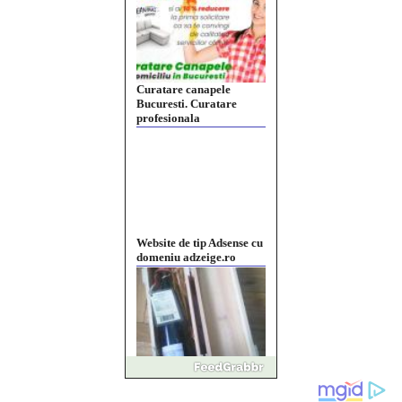
Curatare canapele
Bucuresti. Curatare
profesionala
Website de tip Adsense cu
domeniu adzeige.ro
Vând sticlă cu vin din
1958 Murfatlar