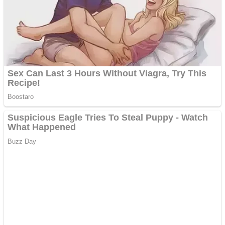
Adsense
Pastorul Liviu Radu a
trecut la Domnul
Anchetă incendiară la
Gherla, polițist acuzat de
abuz în serviciu