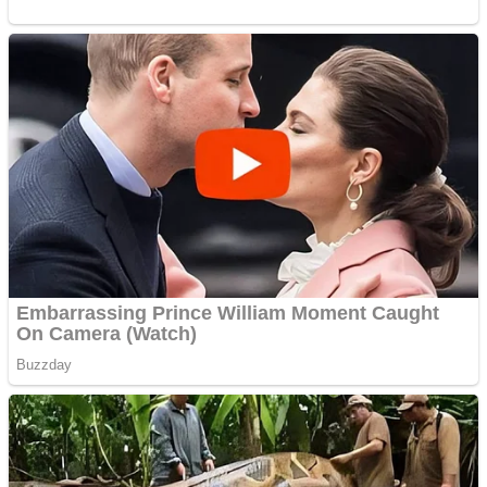
Covid-19: 755 de cazuri
noi în România
Răcitor de apă CW5000
pentru freze cu laser fără
metale
Răcitor de apă CW5000
pentru freze cu laser fără
metale
Cutit cositoare KUHN