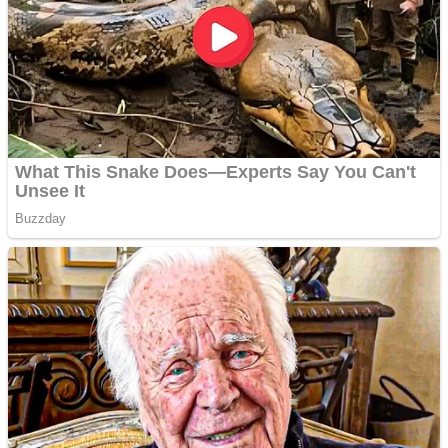
Creez aplicatie
ANDROID pentru siteul
tau
Creez aplicatie
ANDROID pentru siteul
tau
Anuntul tau apare in mai
multe ziare online