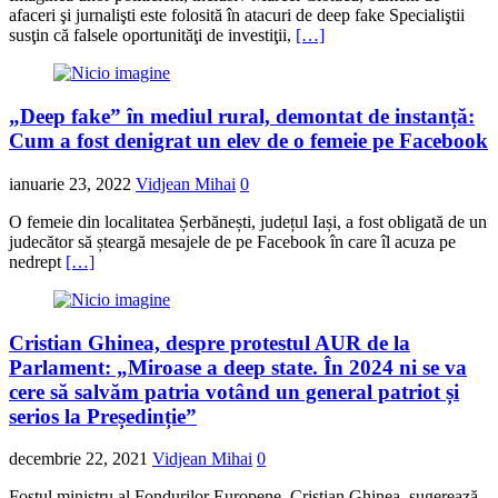
afaceri şi jurnalişti este folosită în atacuri de deep fake Specialiştii
susţin că falsele oportunităţi de investiţii,
[…]
„Deep fake” în mediul rural, demontat de instanță:
Cum a fost denigrat un elev de o femeie pe Facebook
ianuarie 23, 2022
Vidjean Mihai
0
O femeie din localitatea Șerbănești, județul Iași, a fost obligată de un
judecător să șteargă mesajele de pe Facebook în care îl acuza pe
nedrept
[…]
Cristian Ghinea, despre protestul AUR de la
Parlament: „Miroase a deep state. În 2024 ni se va
cere să salvăm patria votând un general patriot și
serios la Președinție”
decembrie 22, 2021
Vidjean Mihai
0
Fostul ministru al Fondurilor Europene, Cristian Ghinea, sugerează,