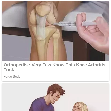
Chardonnay
Împrumut si investitii
Ofera def între special
Vând domeniu+website
de publicitate de tip