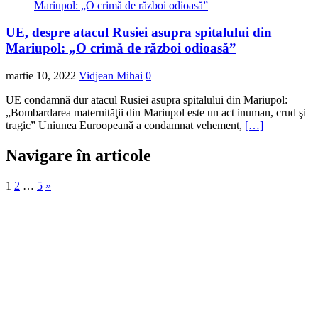
UE, despre atacul Rusiei asupra spitalului din
Mariupol: „O crimă de război odioasă”
martie 10, 2022
Vidjean Mihai
0
UE condamnă dur atacul Rusiei asupra spitalului din Mariupol:
„Bombardarea maternităţii din Mariupol este un act inuman, crud şi
tragic” Uniunea Euroopeană a condamnat vehement,
[…]
Navigare în articole
1
2
…
5
»