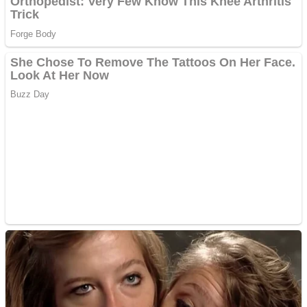
de publicitate de tip
Adsense
Pastorul Liviu Radu a
trecut la Domnul
Anchetă incendiară la
Gherla, polițist acuzat de
abuz în serviciu