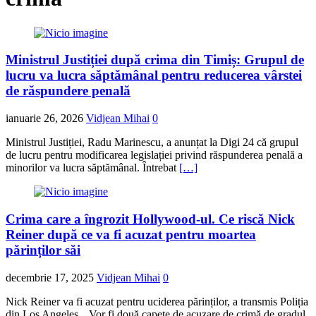
Ministrul Justiției după crima din Timiș: Grupul de
lucru va lucra săptămânal pentru reducerea vârstei
de răspundere penală
ianuarie 26, 2026
Vidjean Mihai
0
Ministrul Justiției, Radu Marinescu, a anunțat la Digi 24 că grupul
de lucru pentru modificarea legislației privind răspunderea penală a
minorilor va lucra săptămânal. Întrebat
[…]
Crima care a îngrozit Hollywood-ul. Ce riscă Nick
Reiner după ce va fi acuzat pentru moartea
părinților săi
decembrie 17, 2025
Vidjean Mihai
0
Nick Reiner va fi acuzat pentru uciderea părinților, a transmis Poliția
din Los Angeles. „Vor fi două capete de acuzare de crimă de gradul