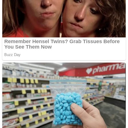
Covid-19: 755 de cazuri
noi în România
Răcitor de apă CW5000
pentru freze cu laser fără
metale
Răcitor de apă CW5000
pentru freze cu laser fără
metale
Cutit cositoare KUHN