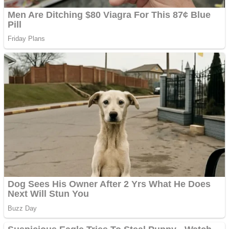
Creez aplicatie
ANDROID pentru siteul
tau
Creez aplicatie
ANDROID pentru siteul
tau
Anuntul tau apare in mai
multe ziare online