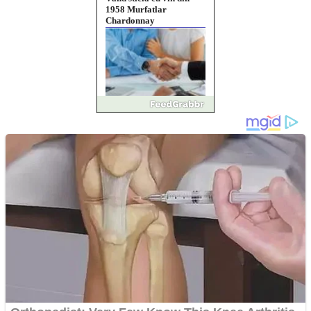
1958 Murfatlar
Chardonnay
Împrumut si investitii
Ofera def între special
Vând domeniu+website