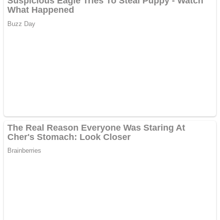
Apartamente 2 camere
Aplică acum pentru toate
tipurile de împrumuturi
și obține bani urgent!
Curatare canapele
Bucuresti. Curatare
profesionala