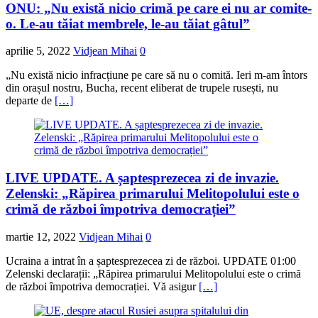
ONU: „Nu există nicio crimă pe care ei nu ar comite-
o. Le-au tăiat membrele, le-au tăiat gâtul”
aprilie 5, 2022
Vidjean Mihai
0
„Nu există nicio infracțiune pe care să nu o comită. Ieri m-am întors
din orașul nostru, Bucha, recent eliberat de trupele rusești, nu
departe de
[…]
LIVE UPDATE. A șaptesprezecea zi de invazie.
Zelenski: „Răpirea primarului Melitopolului este o
crimă de război împotriva democrației”
martie 12, 2022
Vidjean Mihai
0
Ucraina a intrat în a șaptesprezecea zi de război. UPDATE 01:00
Zelenski declarații: „Răpirea primarului Melitopolului este o crimă
de război împotriva democrației. Vă asigur
[…]