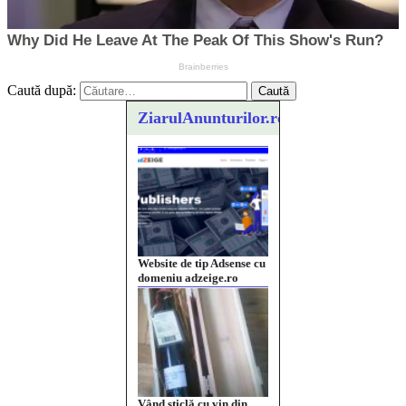
Caută după:
ZiarulAnunturilor.ro
Website de tip Adsense cu
domeniu adzeige.ro
Vând sticlă cu vin din