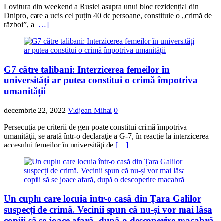
Lovitura din weekend a Rusiei asupra unui bloc rezidențial din
Dnipro, care a ucis cel puțin 40 de persoane, constituie o „crimă de
război”, a
[…]
G7 către talibani: Interzicerea femeilor în
universități ar putea constitui o crimă împotriva
umanității
decembrie 22, 2022
Vidjean Mihai
0
Persecuţia pe criterii de gen poate constitui crimă împotriva
umanităţii, se arată într-o declaraţie a G-7, în reacţie la interzicerea
accesului femeilor în universităţi de
[…]
Un cuplu care locuia într-o casă din Țara Galilor
suspecți de crimă. Vecinii spun că nu-și vor mai lăsa
copiii să se joace afară, după o descoperire macabră