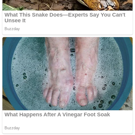
tau
Creez aplicatie
ANDROID pentru siteul
tau
Anuntul tau apare in mai
multe ziare online
Apartamente 2 camere