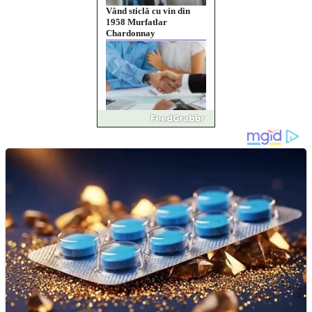
Împrumut si investitii
Ofera def între special
Vând domeniu+website
de publicitate de tip
Adsense