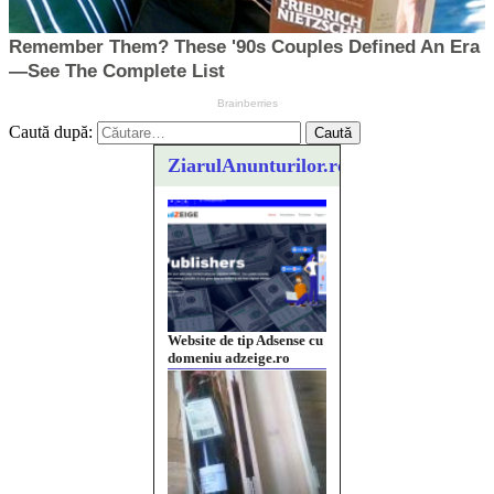
Caută după:
ZiarulAnunturilor.ro
Vând sticlă cu vin din
1958 Murfatlar
Chardonnay