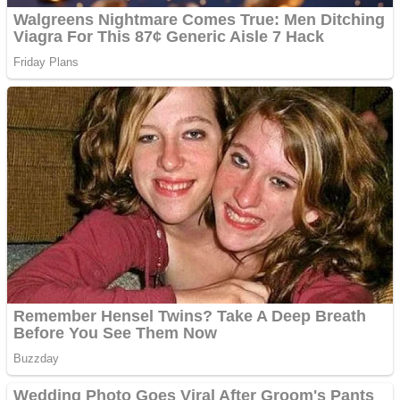
Pastorul Liviu Radu a
trecut la Domnul
Anchetă incendiară la
Gherla, polițist acuzat de
abuz în serviciu
Covid-19: 755 de cazuri
noi în România
Răcitor de apă CW5000
pentru freze cu laser fără
metale