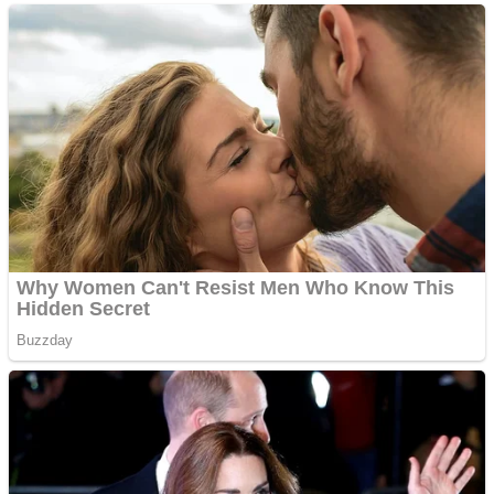
Aplică acum pentru toate
tipurile de împrumuturi
și obține bani urgent!
Curatare canapele
Bucuresti. Curatare
profesionala
Website de tip Adsense cu
domeniu adzeige.ro