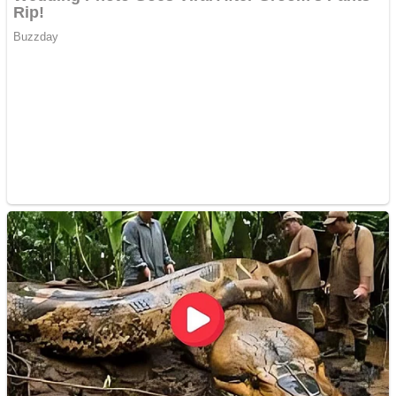
Răcitor de apă CW5000
pentru freze cu laser fără
metale
Cutit cositoare KUHN
Creez aplicatie
ANDROID pentru siteul