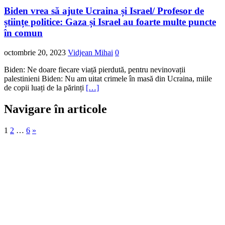
Biden vrea să ajute Ucraina și Israel/ Profesor de
științe politice: Gaza și Israel au foarte multe puncte
în comun
octombrie 20, 2023
Vidjean Mihai
0
Biden: Ne doare fiecare viață pierdută, pentru nevinovații
palestinieni Biden: Nu am uitat crimele în masă din Ucraina, miile
de copii luați de la părinți
[…]
Navigare în articole
1
2
…
6
»