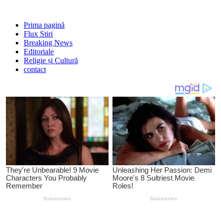
Prima pagină
Flux Stiri
Breaking News
Editoriale
Religie și Cultură
contact