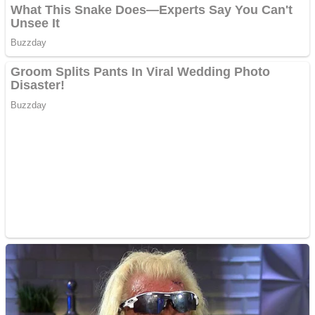
multe ziare online
Apartamente 2 camere
Aplică acum pentru toate
tipurile de împrumuturi
și obține bani urgent!