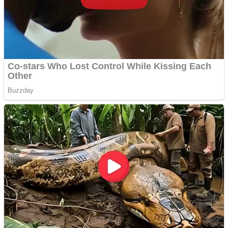
Cutit cositoare KUHN
Creez aplicatie
ANDROID pentru siteul
tau
Creez aplicatie
ANDROID pentru siteul
tau
Anuntul tau apare in mai