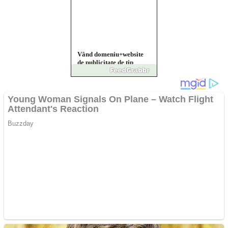
Vând domeniu+website
de publicitate de tip
Adsense
Pastorul Liviu Radu a
trecut la Domnul
Anchetă incendiară la