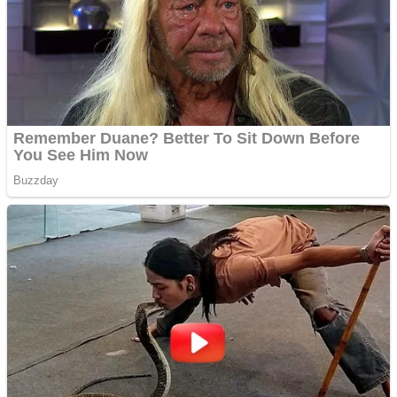
Curatare canapele
Bucuresti. Curatare
profesionala
Website de tip Adsense cu
domeniu adzeige.ro
Vând sticlă cu vin din
1958 Murfatlar
Chardonnay