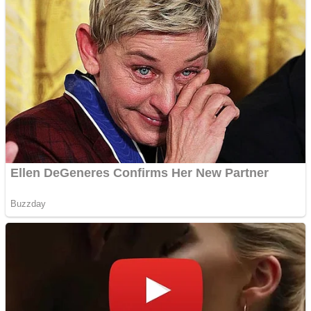
Gherla, polițist acuzat de
abuz în serviciu
Covid-19: 755 de cazuri
noi în România
Răcitor de apă CW5000
pentru freze cu laser fără
metale
Răcitor de apă CW5000
pentru freze cu laser fără
metale