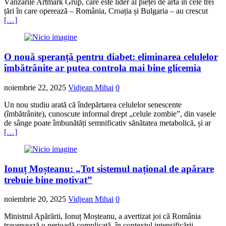
Vânzările Artmark Grup, care este lider al pieței de artă în cele trei
țări în care operează – România, Croația și Bulgaria – au crescut
[…]
O nouă speranță pentru diabet: eliminarea celulelor
îmbătrânite ar putea controla mai bine glicemia
noiembrie 22, 2025
Vidjean Mihai
0
Un nou studiu arată că îndepărtarea celulelor senescente
(îmbătrânite), cunoscute informal drept „celule zombie”, din vasele
de sânge poate îmbunătăți semnificativ sănătatea metabolică, și ar
[…]
Ionuț Moșteanu: „Tot sistemul național de apărare
trebuie bine motivat”
noiembrie 20, 2025
Vidjean Mihai
0
Ministrul Apărării, Ionuț Moșteanu, a avertizat joi că România
traversează o perioadă complicată, în contextul intensificării