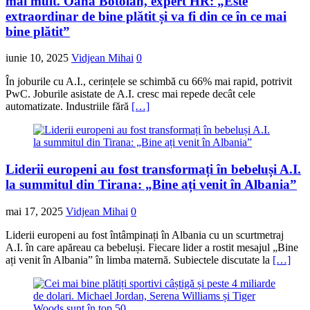
mai mult. Oana Botolan, expert HR: „Este
extraordinar de bine plătit și va fi din ce în ce mai
bine plătit”
iunie 10, 2025
Vidjean Mihai
0
În joburile cu A.I., cerințele se schimbă cu 66% mai rapid, potrivit
PwC. Joburile asistate de A.I. cresc mai repede decât cele
automatizate. Industriile fără
[…]
Liderii europeni au fost transformați în bebeluși A.I.
la summitul din Tirana: „Bine ați venit în Albania”
mai 17, 2025
Vidjean Mihai
0
Liderii europeni au fost întâmpinați în Albania cu un scurtmetraj
A.I. în care apăreau ca bebeluși. Fiecare lider a rostit mesajul „Bine
ați venit în Albania” în limba maternă. Subiectele discutate la
[…]