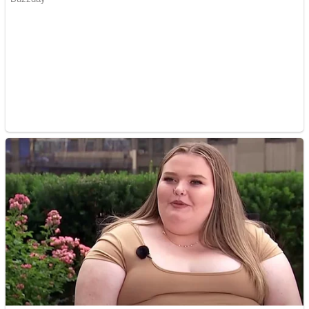
Covid-19: 755 de cazuri
noi în România
Răcitor de apă CW5000
pentru freze cu laser fără
metale
Răcitor de apă CW5000
pentru freze cu laser fără
metale
Cutit cositoare KUHN