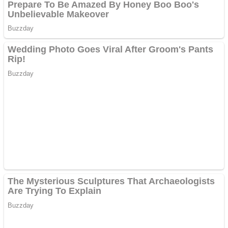
Creez aplicatie
ANDROID pentru siteul
tau
Creez aplicatie
ANDROID pentru siteul
tau
Anuntul tau apare in mai
multe ziare online