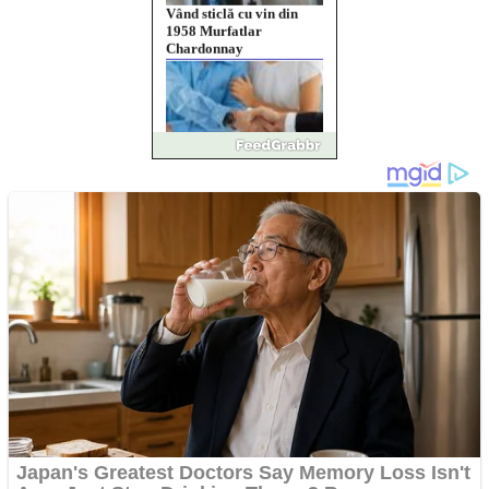
Chardonnay
Împrumut si investitii
Ofera def între special
Vând domeniu+website
de publicitate de tip