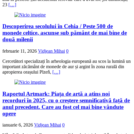
23
[…]
Descoperirea secolului în Cehia / Peste 500 de
monede celtice, ascunse sub pământ de mai bine de
două milenii
februarie 11, 2026
Vidjean Mihai
0
Cercetători specializați în arheologia europeană au scos la lumină un
important zăcământ de monede de aur și argint în zona rurală din
apropierea orașului Plzeň,
[…]
Raportul Artmark: Piața de artă a atins noi
recorduri în 2025, cu o creștere semnificativă față de
anul precedent. Care au fost cel mai bine vândute
opere
ianuarie 6, 2026
Vidjean Mihai
0