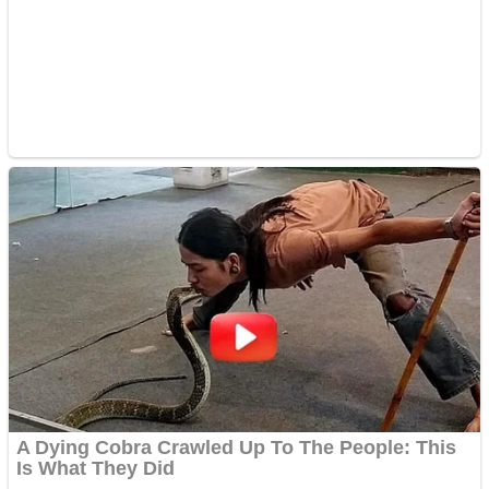
Apartamente 2 camere
Aplică acum pentru toate
tipurile de împrumuturi
și obține bani urgent!
Curatare canapele
Bucuresti. Curatare
profesionala