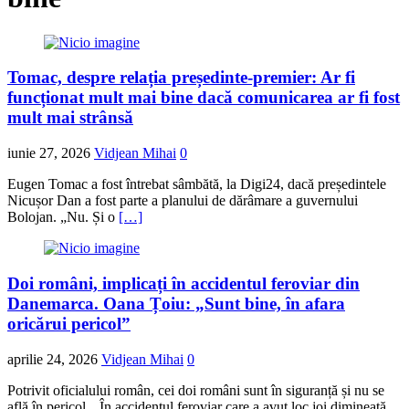
Tomac, despre relația președinte-premier: Ar fi
funcționat mult mai bine dacă comunicarea ar fi fost
mult mai strânsă
iunie 27, 2026
Vidjean Mihai
0
Eugen Tomac a fost întrebat sâmbătă, la Digi24, dacă președintele
Nicușor Dan a fost parte a planului de dărâmare a guvernului
Bolojan. „Nu. Și o
[…]
Doi români, implicați în accidentul feroviar din
Danemarca. Oana Țoiu: „Sunt bine, în afara
oricărui pericol”
aprilie 24, 2026
Vidjean Mihai
0
Potrivit oficialului român, cei doi români sunt în siguranță și nu se
află în pericol. „În accidentul feroviar care a avut loc joi dimineață,