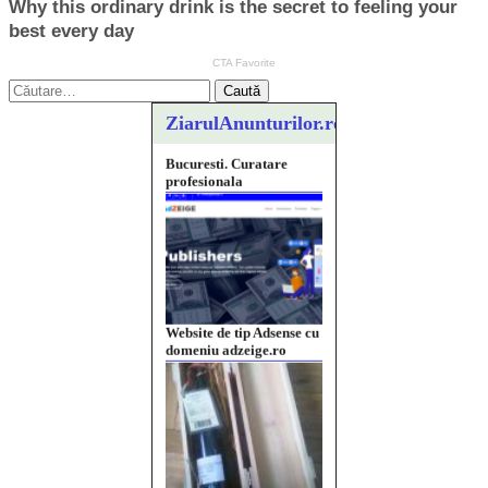
Caută
după:
ZiarulAnunturilor.ro
Website de tip Adsense cu
domeniu adzeige.ro
Vând sticlă cu vin din
1958 Murfatlar