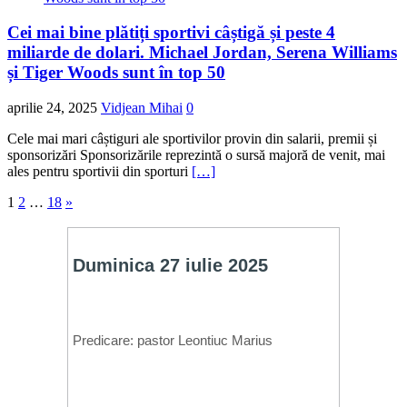
Cei mai bine plătiți sportivi câștigă și peste 4
miliarde de dolari. Michael Jordan, Serena Williams
și Tiger Woods sunt în top 50
aprilie 24, 2025
Vidjean Mihai
0
Cele mai mari câștiguri ale sportivilor provin din salarii, premii și
sponsorizări Sponsorizările reprezintă o sursă majoră de venit, mai
ales pentru sportivii din sporturi
[…]
Navigare
1
2
…
18
»
în
articole