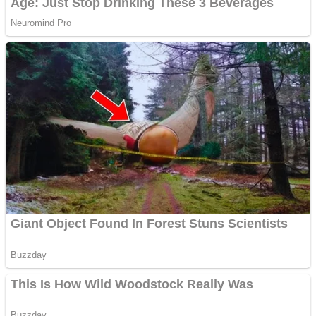
Adsense
Pastorul Liviu Radu a
trecut la Domnul
Anchetă incendiară la
Gherla, polițist acuzat de
abuz în serviciu