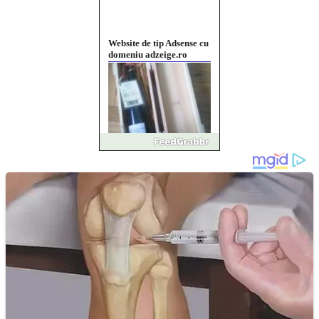
Vând sticlă cu vin din
1958 Murfatlar
Chardonnay
Împrumut si investitii
Ofera def între special