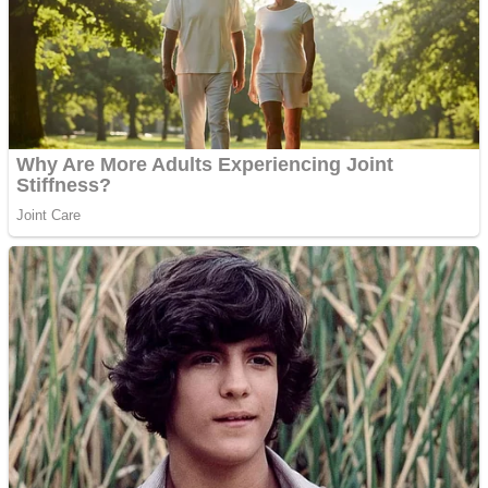
Cutit cositoare KUHN
Creez aplicatie
ANDROID pentru siteul
tau
Creez aplicatie
ANDROID pentru siteul
tau
Anuntul tau apare in mai