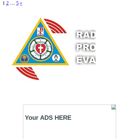
1
2
…
5
»