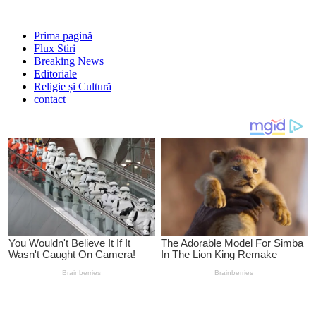
Prima pagină
Flux Stiri
Breaking News
Editoriale
Religie și Cultură
contact