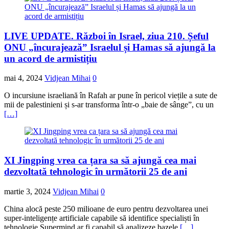
LIVE UPDATE. Război în Israel, ziua 210. Șeful
ONU „încurajează” Israelul și Hamas să ajungă la
un acord de armistițiu
mai 4, 2024
Vidjean Mihai
0
O incursiune israeliană în Rafah ar pune în pericol viețile a sute de
mii de palestinieni și s-ar transforma într-o „baie de sânge”, cu un
[…]
XI Jingping vrea ca țara sa să ajungă cea mai
dezvoltată tehnologic în următorii 25 de ani
martie 3, 2024
Vidjean Mihai
0
China alocă peste 250 milioane de euro pentru dezvoltarea unei
super-inteligențe artificiale capabile să identifice specialiști în
tehnologie Supermind ar fi capabil să analizeze bazele
[…]