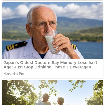
abuz în serviciu
Covid-19: 755 de cazuri
noi în România
Răcitor de apă CW5000
pentru freze cu laser fără
metale
Răcitor de apă CW5000
pentru freze cu laser fără
metale