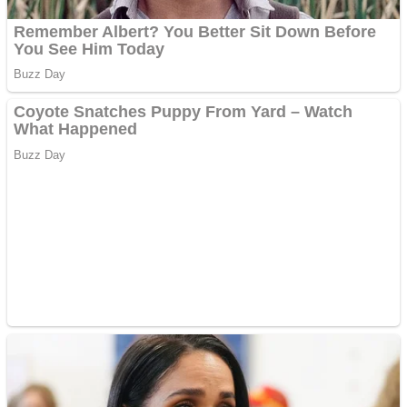
multe ziare online
Apartamente 2 camere
Aplică acum pentru toate
tipurile de împrumuturi
și obține bani urgent!