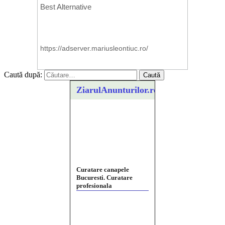
Caută după:
ZiarulAnunturilor.ro
Curatare canapele
Bucuresti. Curatare
profesionala
Website de tip Adsense cu
domeniu adzeige.ro