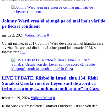
Johnny Ward vrea să ajungă pe cel mai înalt vârf de
pe fiecare continent
martie 2, 2024
Vidjean Mihai
0
Cu ani înainte, în 2017, Johnny Ward devenise primul irlandez care
a vizitat fiecare țară din lume. La începutul lui ianuarie 2024, se
luptase prin
[…]
LIVE UPDATE. Război în Israel, ziua 134. Rishi
Sunak și Ursula von der Leyen sunt de acord că
trebuie să ajungă „mult mai mult ajutor” în Gaza
februarie 19, 2024
Vidjean Mihai
0
Rishi Sunak și președintele Comisiei Europene, Ursula von der