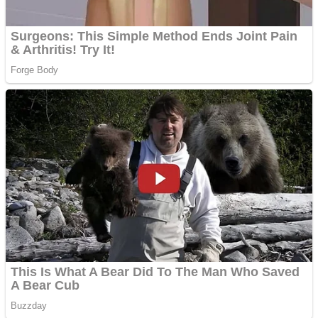
Vând domeniu+website
de publicitate de tip
Adsense
Pastorul Liviu Radu a
trecut la Domnul
Anchetă incendiară la
Gherla, polițist acuzat de