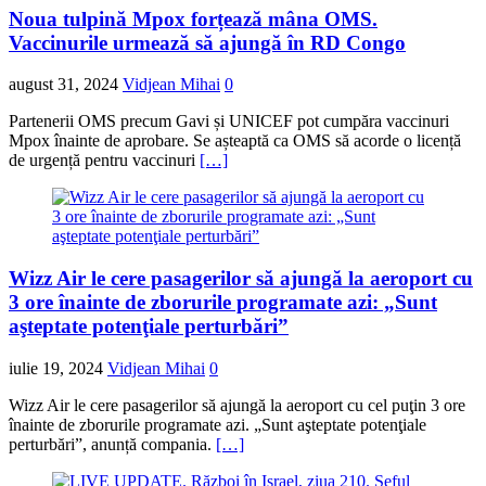
Noua tulpină Mpox forțează mâna OMS.
Vaccinurile urmează să ajungă în RD Congo
august 31, 2024
Vidjean Mihai
0
Partenerii OMS precum Gavi și UNICEF pot cumpăra vaccinuri
Mpox înainte de aprobare. Se așteaptă ca OMS să acorde o licență
de urgență pentru vaccinuri
[…]
Wizz Air le cere pasagerilor să ajungă la aeroport cu
3 ore înainte de zborurile programate azi: „Sunt
aşteptate potenţiale perturbări”
iulie 19, 2024
Vidjean Mihai
0
Wizz Air le cere pasagerilor să ajungă la aeroport cu cel puţin 3 ore
înainte de zborurile programate azi. „Sunt aşteptate potenţiale
perturbări”, anunță compania.
[…]