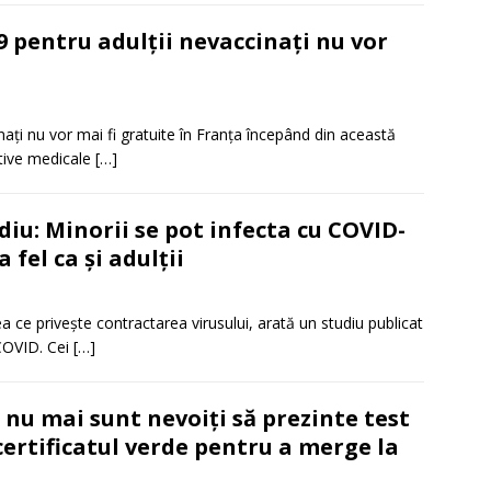
 pentru adulții nevaccinați nu vor
naţi nu vor mai fi gratuite în Franţa începând din această
otive medicale
[…]
diu: Minorii se pot infecta cu COVID-
a fel ca și adulții
ceea ce privește contractarea virusului, arată un studiu publicat
 COVID. Cei
[…]
i nu mai sunt nevoiți să prezinte test
certificatul verde pentru a merge la