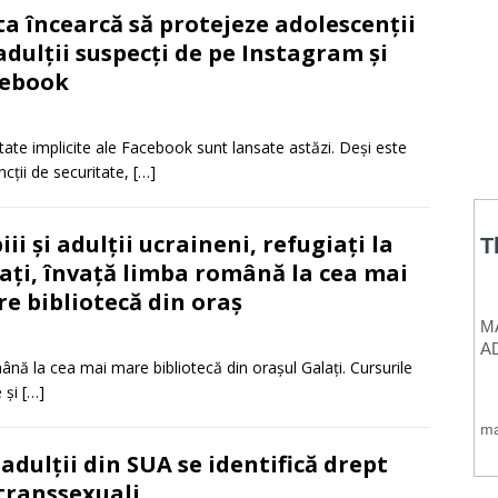
a încearcă să protejeze adolescenții
adulții suspecți de pe Instagram și
cebook
litate implicite ale Facebook sunt lansate astăzi. Deși este
ții de securitate,
[…]
iii și adulții ucraineni, refugiați la
ați, învață limba română la cea mai
e bibliotecă din oraș
ână la cea mai mare bibliotecă din orașul Galați. Cursurile
e și
[…]
adulţii din SUA se identifică drept
 transsexuali