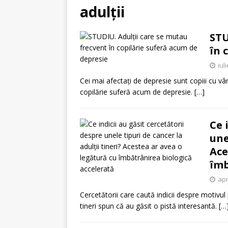
adulții
STU
în 
iul
Cei mai afectați de depresie sunt copiii cu vâr
copilărie suferă acum de depresie.
[…]
Ce 
une
Ace
îmb
apr
Cercetătorii care caută indicii despre motivul 
tineri spun că au găsit o pistă interesantă.
[…