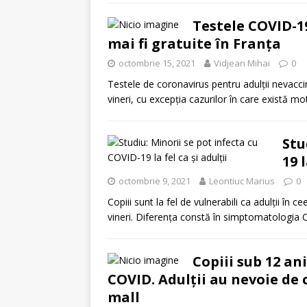
Testele COVID-19
mai fi gratuite în Franța
octombrie 15, 2021
Vidjean Mihai
0
Testele de coronavirus pentru adulţii nevacci
vineri, cu excepţia cazurilor în care există m
Stu
19 l
octombrie 9, 2021
Leontiuc Marius
0
Copiii sunt la fel de vulnerabili ca adulții în 
vineri. Diferența constă în simptomatologia
Copiii sub 12 an
COVID. Adulții au nevoie de 
mall