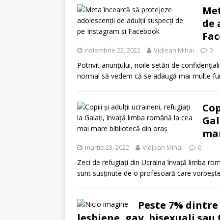
Met
de 
Fa
noiembrie 22, 2022
Vidjean Mihai
0
Potrivit anunțului, noile setări de confidenția
normal să vedem că se adaugă mai multe func
Cop
Gal
mar
martie 23, 2022
Vidjean Mihai
0
Zeci de refugiați din Ucraina învață limba rom
sunt susținute de o profesoară care vorbeșt
Peste 7% dintre 
lesbiene, gay, bisexuali sau