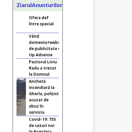
ZiarulAnunturilor.ro
Ofera def
între special
Vând
domeniu+website
de publicitate de
tip Adsense
Pastorul Liviu
Radu a trecut
la Domnul
Anchetă
incendiară la
Gherla, polițist
acuzat de
abuz în
serviciu
Covid-19: 755
de cazuri noi
în România