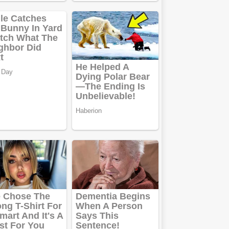
Anuntul tau apare in
mai multe ziare
online
Apartamente
2 camere
Aplică acum
pentru toate
tipurile de
împrumuturi
și obține bani
urgent!
Curatare
canapele
Bucuresti.
Curatare
profesionala
Website de tip
Adsense cu
domeniu
adzeige.ro