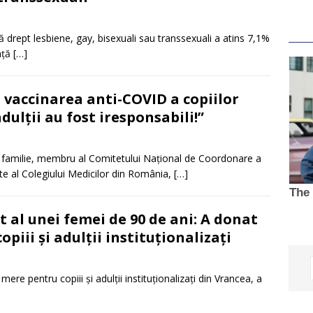
că drept lesbiene, gay, bisexuali sau transsexuali a atins 7,1%
aţă
[…]
 vaccinarea anti-COVID a copiilor
adulţii au fost iresponsabili!”
 familie, membru al Comitetului Naţional de Coordonare a
inte al Colegiului Medicilor din România,
[…]
 al unei femei de 90 de ani: A donat
iii şi adulţii instituţionalizaţi
re pentru copiii şi adulţii instituţionalizaţi din Vrancea, a