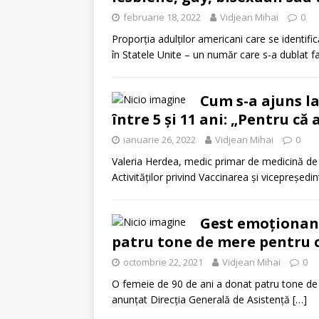
februarie 18, 2022
Vidjean Mihai
0
Proporţia adulţilor americani care se identifi
în Statele Unite – un număr care s-a dublat f
Cum s-a ajuns la
între 5 și 11 ani: „Pentru că 
ianuarie 26, 2022
Vidjean Mihai
0
Valeria Herdea, medic primar de medicină de
Activităţilor privind Vaccinarea şi vicepreşed
Gest emoționant
patru tone de mere pentru cop
octombrie 22, 2021
Vidjean Mihai
0
O femeie de 90 de ani a donat patru tone de me
anunţat Direcţia Generală de Asistenţă
[…]