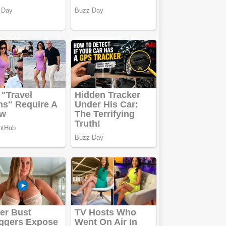
Vând sticlă cu
vin din 1958
Murfatlar
Chardonnay
Împrumut si
investitii