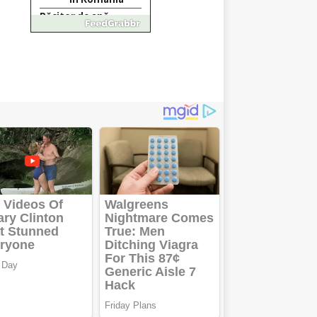
Răcitor de apă
CW5000 pentru
freze cu laser fără
metale
Răcitor de apă
CW5000
pentru freze
cu laser fără
metale
Cutit
cositoare
KUHN
Creez aplicatie
ANDROID
pentru siteul
tau
Creez aplicatie
ANDROID
pentru siteul
tau