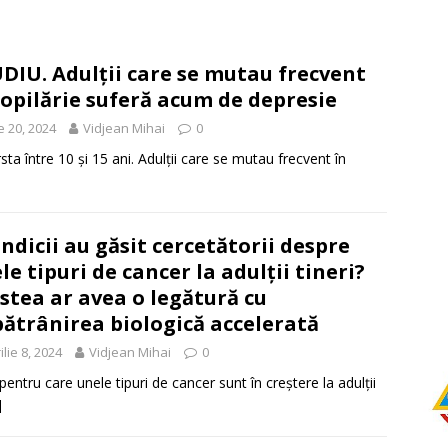
DIU. Adulții care se mutau frecvent
copilărie suferă acum de depresie
ie 20, 2024
Vidjean Mihai
0
sta între 10 și 15 ani. Adulții care se mutau frecvent în
indicii au găsit cercetătorii despre
le tipuri de cancer la adulții tineri?
stea ar avea o legătură cu
ătrânirea biologică accelerată
ilie 8, 2024
Vidjean Mihai
0
pentru care unele tipuri de cancer sunt în creștere la adulții
]