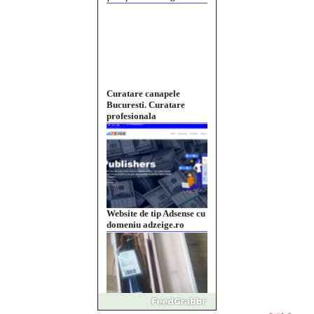
Curatare canapele
Bucuresti. Curatare
profesionala
Website de tip Adsense cu
domeniu adzeige.ro
Vând sticlă cu vin din