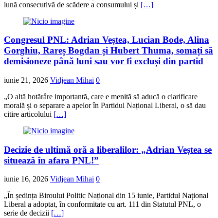
lună consecutivă de scădere a consumului și
[…]
Congresul PNL: Adrian Veștea, Lucian Bode, Alina
Gorghiu, Rareș Bogdan și Hubert Thuma, somați să
demisioneze până luni sau vor fi excluși din partid
iunie 21, 2026
Vidjean Mihai
0
„O altă hotărâre importantă, care e menită să aducă o clarificare
morală și o separare a apelor în Partidul Național Liberal, o să dau
citire articolului
[…]
Decizie de ultimă oră a liberalilor: „Adrian Veștea se
situează în afara PNL!”
iunie 16, 2026
Vidjean Mihai
0
„În ședința Biroului Politic Național din 15 iunie, Partidul Național
Liberal a adoptat, în conformitate cu art. 111 din Statutul PNL, o
serie de decizii
[…]