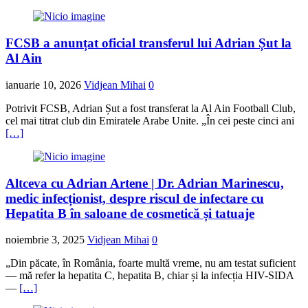
FCSB a anunțat oficial transferul lui Adrian Șut la
Al Ain
ianuarie 10, 2026
Vidjean Mihai
0
Potrivit FCSB, Adrian Șut a fost transferat la Al Ain Football Club,
cel mai titrat club din Emiratele Arabe Unite. „În cei peste cinci ani
[…]
Altceva cu Adrian Artene | Dr. Adrian Marinescu,
medic infecționist, despre riscul de infectare cu
Hepatita B în saloane de cosmetică și tatuaje
noiembrie 3, 2025
Vidjean Mihai
0
„Din păcate, în România, foarte multă vreme, nu am testat suficient
— mă refer la hepatita C, hepatita B, chiar și la infecția HIV-SIDA
—
[…]