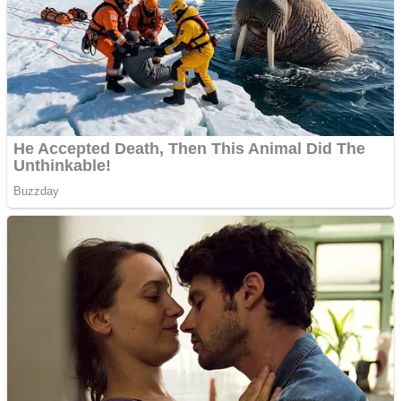
de publicitate de tip
Adsense
Pastorul Liviu Radu a
trecut la Domnul
Anchetă incendiară la
Gherla, polițist acuzat de
abuz în serviciu