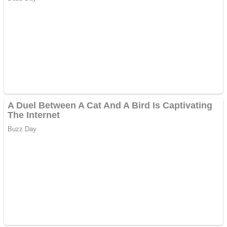
Creez aplicatie
ANDROID pentru siteul
tau
Creez aplicatie
ANDROID pentru siteul
tau
Anuntul tau apare in mai
multe ziare online