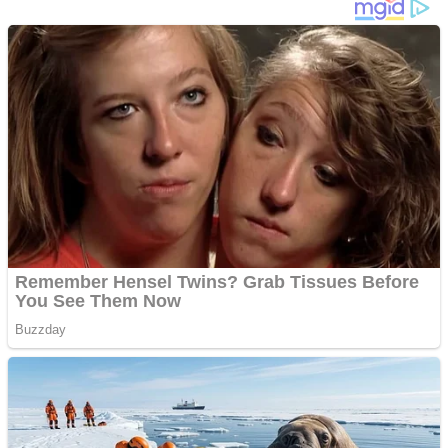
1958 Murfatlar
Chardonnay
Împrumut si investitii
Ofera def între special
Vând domeniu+website