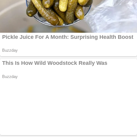
Covid-19: 755 de
cazuri noi în
România
Răcitor de apă
CW5000 pentru
freze cu laser fără
metale
Răcitor de apă
CW5000 pentru
freze cu laser fără
metale