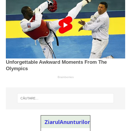
ZiarulAnunturilor.ro