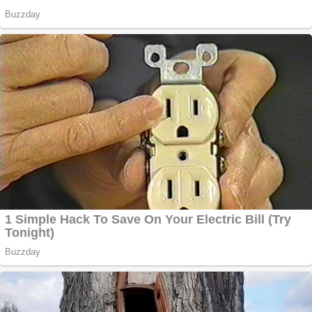
împrumuturi și
obține bani urgent!
Curatare canapele
Bucuresti. Curatare
profesionala