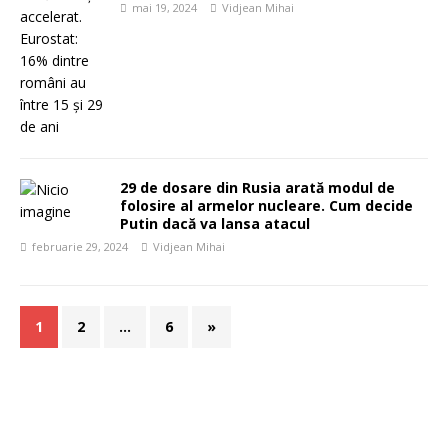
mai 19, 2024
Vidjean Mihai
29 de dosare din Rusia arată modul de
folosire al armelor nucleare. Cum decide
Putin dacă va lansa atacul
februarie 29, 2024
Vidjean Mihai
1
2
…
6
»