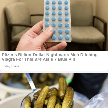
Adsense
Pastorul Liviu Radu a
trecut la Domnul
Anchetă incendiară
la Gherla, polițist
acuzat de abuz în
serviciu