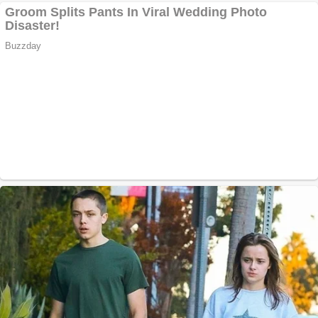
Cutit cositoare
KUHN
Creez aplicatie
ANDROID pentru
siteul tau