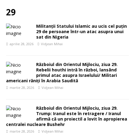
29
Militanții Statului Islamic au ucis cel puțin
29 de persoane într-un atac asupra unui
sat din Nigeria
aprilie 28, 2026
Vidjean Mihai
Războiul din Orientul Mijlociu, ziua 29.
Rebelii houthi intră în război, lansând
primul atac asupra Israelului/ Militari
americani răniți în Arabia Saudită
martie 28, 2026
Vidjean Mihai
Războiul din Orientul Mijlociu, ziua 29.
Trump: Iranul este în retragere / Iranul
afirmă că un proiectil a lovit în apropierea
centralei nucleare Bushehr
martie 28, 2026
Vidjean Mihai