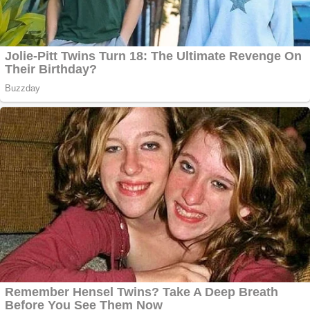
Creez aplicatie
ANDROID pentru
siteul tau
Anuntul tau apare in
mai multe ziare
online
Apartamente 2
camere
Aplică acum pentru
toate tipurile de