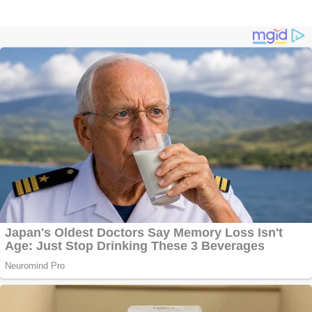
Împrumut si
investitii
Ofera def între
special
Vând
domeniu+website de
publicitate de tip