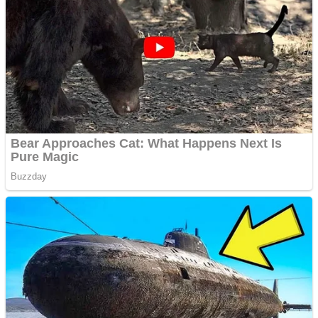
Pastorul Liviu Radu a
trecut la Domnul
Anchetă incendiară la
Gherla, polițist acuzat de
abuz în serviciu
Covid-19: 755 de cazuri
noi în România
Răcitor de apă CW5000
pentru freze cu laser fără
metale