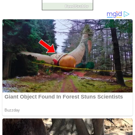
Împrumut si investitii
Ofera def între special
Vând domeniu+website
de publicitate de tip
Adsense