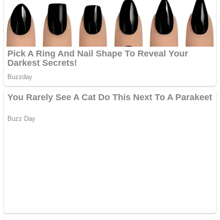
Aplică acum pentru toate
tipurile de împrumuturi
și obține bani urgent!
Curatare canapele
Bucuresti. Curatare
profesionala