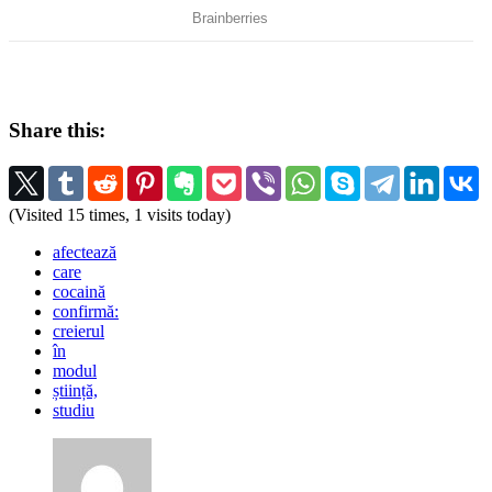
Share this:
(Visited 15 times, 1 visits today)
afectează
care
cocaină
confirmă:
creierul
în
modul
știință,
studiu