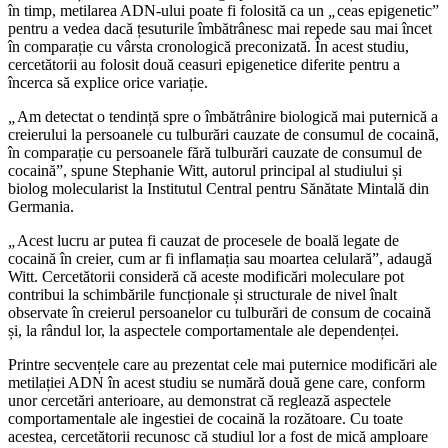
în timp, metilarea ADN-ului poate fi folosită ca un
„
ceas epigenetic”
pentru a vedea dacă țesuturile îmbătrânesc mai repede sau mai încet
în comparație cu vârsta cronologică preconizată. În acest studiu,
cercetătorii au folosit două ceasuri epigenetice diferite pentru a
încerca să explice orice variație.
„
Am detectat o tendință spre o îmbătrânire biologică mai puternică a
creierului la persoanele cu tulburări cauzate de consumul de cocaină,
în comparație cu persoanele fără tulburări cauzate de consumul de
cocaină”, spune Stephanie Witt, autorul principal al studiului și
biolog molecularist la Institutul Central pentru Sănătate Mintală din
Germania.
„
Acest lucru ar putea fi cauzat de procesele de boală legate de
cocaină în creier, cum ar fi inflamația sau moartea celulară”, adaugă
Witt. Cercetătorii consideră că aceste modificări moleculare pot
contribui la schimbările funcționale și structurale de nivel înalt
observate în creierul persoanelor cu tulburări de consum de cocaină
și, la rândul lor, la aspectele comportamentale ale dependenței.
Printre secvențele care au prezentat cele mai puternice modificări ale
metilației ADN în acest studiu se numără două gene care, conform
unor cercetări anterioare, au demonstrat că reglează aspectele
comportamentale ale ingestiei de cocaină la rozătoare. Cu toate
acestea, cercetătorii recunosc că studiul lor a fost de mică amploare