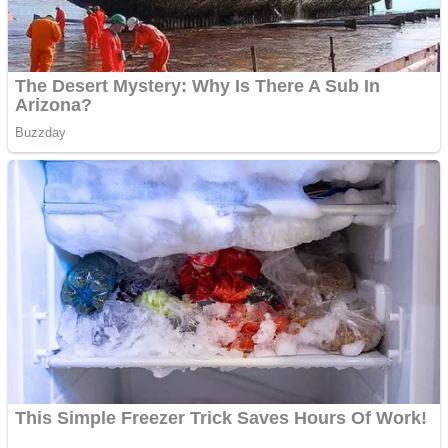
Răcitor de apă CW5000
pentru freze cu laser fără
metale
Cutit cositoare KUHN
Creez aplicatie