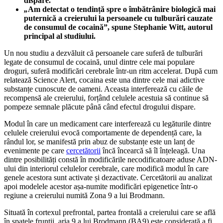
dispare.
„
Am detectat o tendință spre o îmbătrânire biologică mai
puternică a creierului la persoanele cu tulburări cauzate
de consumul de cocaină”, spune Stephanie Witt, autorul
principal al studiului.
Un nou studiu a dezvăluit că persoanele care suferă de tulburări
legate de consumul de cocaină, unul dintre cele mai populare
droguri, suferă modificări cerebrale într-un ritm accelerat. După cum
relatează Science Alert, cocaina este una dintre cele mai adictive
substanțe cunoscute de oameni. Aceasta interferează cu căile de
recompensă ale creierului, forțând celulele acestuia să continue să
pompeze semnale plăcute până când efectul drogului dispare.
Modul în care un medicament care interferează cu legăturile dintre
celulele creierului evocă comportamente de dependență care, la
rândul lor, se manifestă prin abuz de substanțe este un lanț de
evenimente pe care
cercetătorii
încă încearcă să îl înțeleagă. Una
dintre posibilități constă în modificările necodificatoare aduse ADN-
ului din interiorul celulelor cerebrale, care modifică modul în care
genele acestora sunt activate și dezactivate. Cercetătorii au analizat
apoi modelele acestor așa-numite modificări epigenetice într-o
regiune a creierului numită Zona 9 a lui Brodmann.
Situată în cortexul prefrontal, partea frontală a creierului care se află
în spatele frunții, aria 9 a lui Brodmann (BA9) este considerată a fi