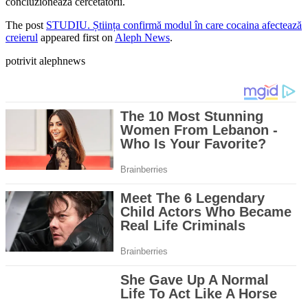
concluzionează cercetătorii.
The post
STUDIU. Știința confirmă modul în care cocaina afectează
creierul
appeared first on
Aleph News
.
potrivit alephnews