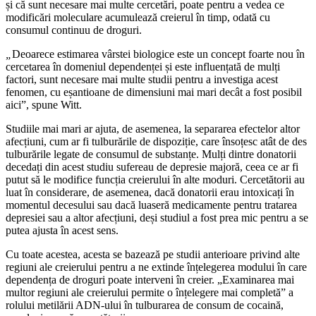
și că sunt necesare mai multe cercetări, poate pentru a vedea ce
modificări moleculare acumulează creierul în timp, odată cu
consumul continuu de droguri.
„
Deoarece estimarea vârstei biologice este un concept foarte nou în
cercetarea în domeniul dependenței și este influențată de mulți
factori, sunt necesare mai multe studii pentru a investiga acest
fenomen, cu eșantioane de dimensiuni mai mari decât a fost posibil
aici”, spune Witt.
Studiile mai mari ar ajuta, de asemenea, la separarea efectelor altor
afecțiuni, cum ar fi tulburările de dispoziție, care însoțesc atât de des
tulburările legate de consumul de substanțe. Mulți dintre donatorii
decedați din acest studiu sufereau de depresie majoră, ceea ce ar fi
putut să le modifice funcția creierului în alte moduri. Cercetătorii au
luat în considerare, de asemenea, dacă donatorii erau intoxicați în
momentul decesului sau dacă luaseră medicamente pentru tratarea
depresiei sau a altor afecțiuni, deși studiul a fost prea mic pentru a se
putea ajusta în acest sens.
Cu toate acestea, acesta se bazează pe studii anterioare privind alte
regiuni ale creierului pentru a ne extinde înțelegerea modului în care
dependența de droguri poate interveni în creier. „Examinarea mai
multor regiuni ale creierului permite o înțelegere mai completă” a
rolului metilării ADN-ului în tulburarea de consum de cocaină,