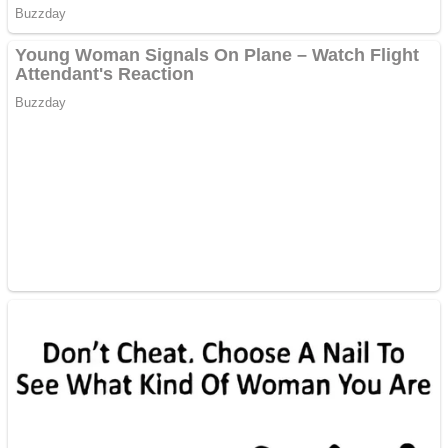
ANDROID pentru siteul
tau
Creez aplicatie
ANDROID pentru siteul
tau
Anuntul tau apare in mai
multe ziare online
Apartamente 2 camere