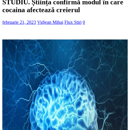
STUDIU. Știința confirmă modul în care
cocaina afectează creierul
februarie 21, 2023
Vidjean Mihai
Flux Stiri
0