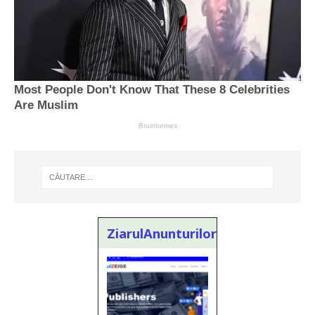
ZiarulAnunturilor.ro