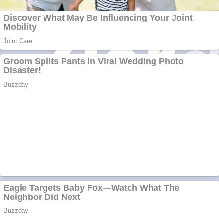
cazuri noi în
România
Răcitor de apă
CW5000 pentru
freze cu laser fără
metale
Răcitor de apă
CW5000 pentru
freze cu laser fără
metale