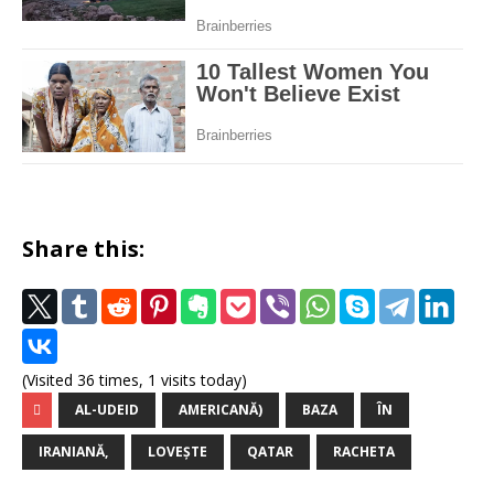
Share this:
(Visited 36 times, 1 visits today)
AL-UDEID
AMERICANĂ)
BAZA
ÎN
IRANIANĂ,
LOVEȘTE
QATAR
RACHETA