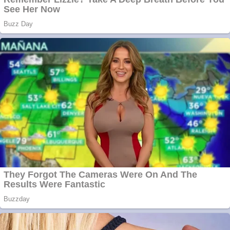
mai multe ziare
online
Apartamente 2
camere
Aplică acum pentru
toate tipurile de
împrumuturi și
obține bani urgent!