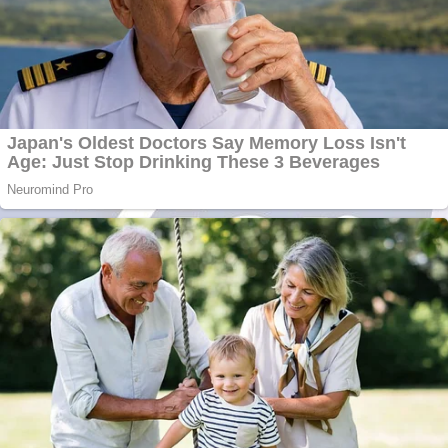
Pastorul Liviu Radu a
trecut la Domnul
Anchetă incendiară
la Gherla, polițist
acuzat de abuz în
serviciu
Covid-19: 755 de