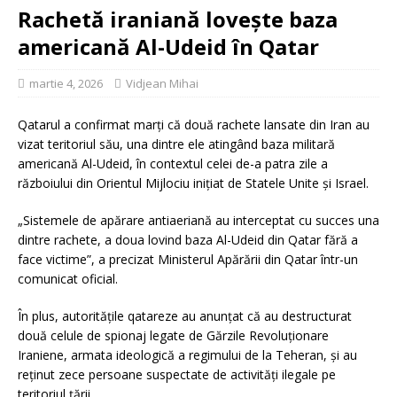
Rachetă iraniană lovește baza
americană Al-Udeid în Qatar
martie 4, 2026
Vidjean Mihai
Qatarul a confirmat marți că două rachete lansate din Iran au
vizat teritoriul său, una dintre ele atingând baza militară
americană Al-Udeid, în contextul celei de-a patra zile a
războiului din Orientul Mijlociu inițiat de Statele Unite și Israel.
„Sistemele de apărare antiaeriană au interceptat cu succes una
dintre rachete, a doua lovind baza Al-Udeid din Qatar fără a
face victime”, a precizat Ministerul Apărării din Qatar într-un
comunicat oficial.
În plus, autoritățile qatareze au anunțat că au destructurat
două celule de spionaj legate de Gărzile Revoluționare
Iraniene, armata ideologică a regimului de la Teheran, și au
reținut zece persoane suspectate de activități ilegale pe
teritoriul țării.