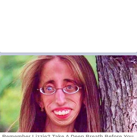
Cutit cositoare
KUHN
Creez aplicatie
ANDROID pentru
siteul tau
Creez aplicatie
ANDROID pentru
siteul tau
Anuntul tau apare in