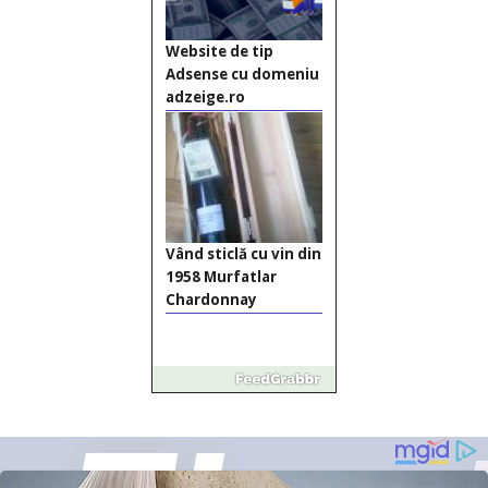
Website de tip
Adsense cu domeniu
adzeige.ro
Vând sticlă cu vin din
1958 Murfatlar
Chardonnay
Împrumut si
investitii