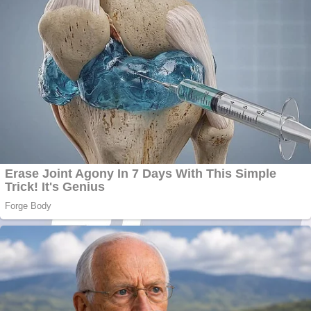
Ofera def între
special
Vând
domeniu+website de
publicitate de tip
Adsense