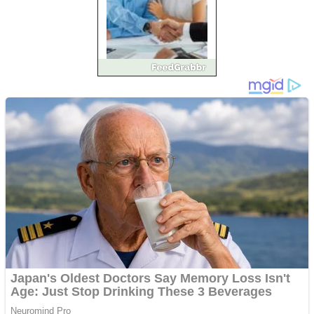
Împrumut si investitii
Ofera def între special
Vând domeniu+website
de publicitate de tip
Adsense