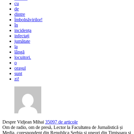
cu
de
dintre
îmbolnăvirilor!
în
incidența
infectați
jumătate
la
lângă
locuitori.
o
orașul
sunt
zi!
Despre Vidjean Mihai
35097 de articole
Om de radio, om de presă, Lector la Facultatea de Jurnalistică și
Media, corespondent din Republica Serbia și uneori din Timișoara și