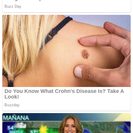
Creez aplicatie
ANDROID pentru siteul
tau
Creez aplicatie
ANDROID pentru siteul
tau
Anuntul tau apare in mai
multe ziare online
Apartamente 2 camere