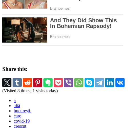
Share this:
(Visited 8 times, 1 visits today)
a
altă
bucurești.
care
covid-19
crescut