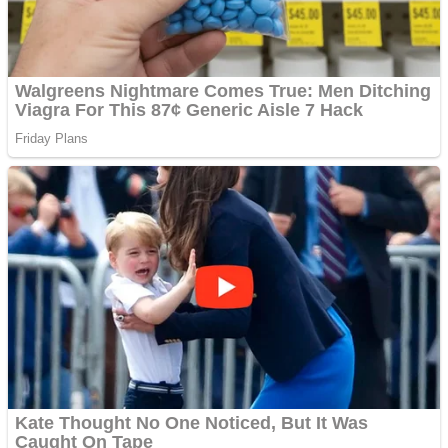
noi în România
Răcitor de apă CW5000
pentru freze cu laser fără
metale
Răcitor de apă CW5000
pentru freze cu laser fără
metale
Cutit cositoare KUHN