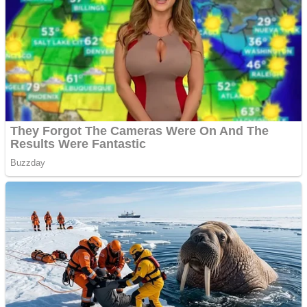
Aplică acum pentru toate
tipurile de împrumuturi
și obține bani urgent!
Curatare canapele
Bucuresti. Curatare
profesionala