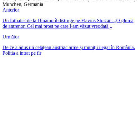
Munchen, Germania
Anterior
Un fotbalist de la Dinamo îl distruge pe Flavius Stoican. „O glumă
de antrenor. Cel mai prost pe care l-am văzut vreodată „
Următor
De ce a adus un cetățean austriac arme și muniții ilegal în România.
Poliția a intrat pe fir