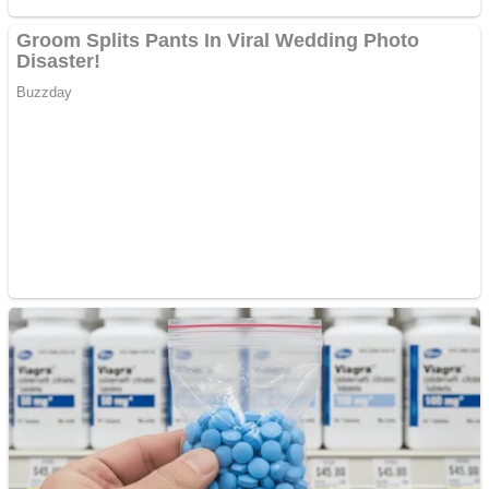
Pastorul Liviu Radu a
trecut la Domnul
Anchetă incendiară la
Gherla, polițist acuzat de
abuz în serviciu
Covid-19: 755 de cazuri