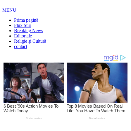
MENU
Prima pagină
Flux Stiri
Breaking News
Editoriale
Religie și Cultură
contact