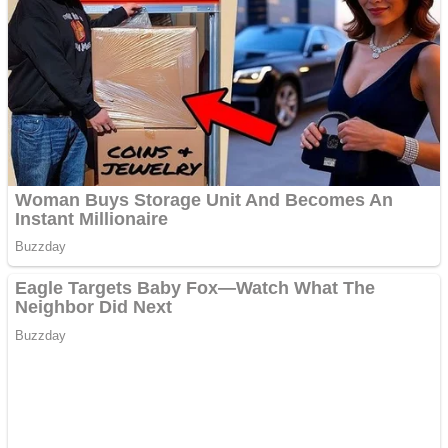
Apartamente 2 camere
Aplică acum pentru toate
tipurile de împrumuturi
și obține bani urgent!
Curatare canapele
Bucuresti. Curatare