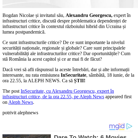
Bogdan Nicolae și invitatul său,
Alexandru Georgescu,
expert în
infrastructuri critice, discută despre problematica dependenței de
infrastructuri critice în contextul războiului hibrid din Ucraina și
lumea postpandemică.
Ce sunt infrastructurile critice? De ce sunt importante la nivelul
securității naționale, regionale și globale? Care sunt principalele
vulnerabilități ale infrastructurilor critice? Dar oportunitățile? Cum
stă România la acest capitol și ce ar mai fi de făcut?
Dacă vrei să afli răspunsul la aceste întrebări, dar și alte informații
interesante, nu rata emisiunea
InSecuritate
, sâmbătă, 18 iunie, de la
ora 22.55, la ALEPH NEWS. Ca să
ȘTII!
The post
InSecuritate, cu Alexandru Georgescu, expert în
infrastructuri critice, de la ora 22.55, pe Aleph News
appeared first
on
Aleph News
.
potrivit alephnews