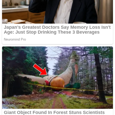
Covid-19: 755 de cazuri
noi în România
Răcitor de apă CW5000
pentru freze cu laser fără
metale
Răcitor de apă CW5000
pentru freze cu laser fără
metale