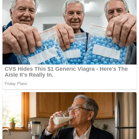
Vând domeniu+website
de publicitate de tip
Adsense
Pastorul Liviu Radu a
trecut la Domnul
Anchetă incendiară la
Gherla, polițist acuzat de
abuz în serviciu