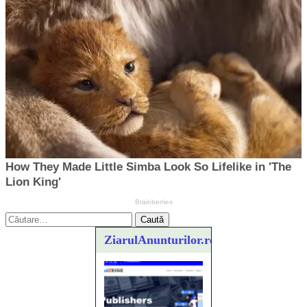
Caută
după:
ZiarulAnunturilor.ro