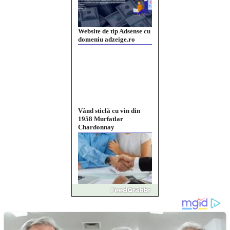
Vând sticlă cu vin din
1958 Murfatlar
Chardonnay
Împrumut si investitii
Ofera def între special