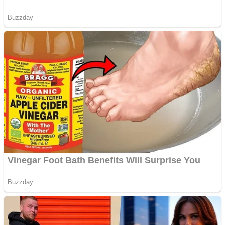
Cutit cositoare KUHN
Creez aplicatie
ANDROID pentru siteul
tau
Creez aplicatie
ANDROID pentru siteul
tau
Anuntul tau apare in mai
multe ziare online