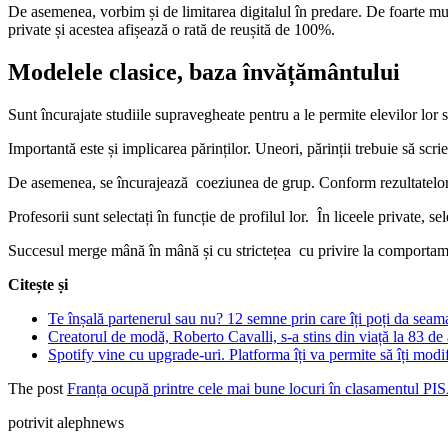
De asemenea, vorbim și de limitarea digitalul în predare. De foarte multe
private și acestea afișează o rată de reușită de 100%.
Modelele clasice, baza învățământului
Sunt încurajate studiile supravegheate pentru a le permite elevilor lor 
Importantă este și implicarea părinților. Uneori, părinții trebuie să scrie
De asemenea, se încurajează coeziunea de grup. Conform rezultatelor dif
Profesorii sunt selectați în funcție de profilul lor. În liceele private, se
Succesul merge mână în mână și cu strictețea cu privire la comportamen
Citește și
Te înșală partenerul sau nu? 12 semne prin care îți poți da seam
Creatorul de modă, Roberto Cavalli, s-a stins din viață la 83 de
Spotify vine cu upgrade-uri. Platforma îți va permite să îți modif
The post
Franța ocupă printre cele mai bune locuri în clasamentul PISA.
potrivit alephnews