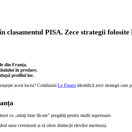
n clasamentul PISA. Zece strategii folosite î
ile din Franța.
italului în predare.
 după profilul lor.
eușește acest lucru? Cotidianul
Le Figaro
identifică zece strategii care 
ranța
ineri cu „minți bine făcute” pregătiți pentru studii superioare.
drul unor ceremonii și să ofere distincții elevilor merituoși.