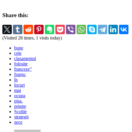
Share this:
(Visited 28 times, 1 visits today)
bune
cele
clasamentul
folosite
franceze”
franța:
în
locuri
mai
ocupa
pisa.
printre
Școlile
strategii
zece