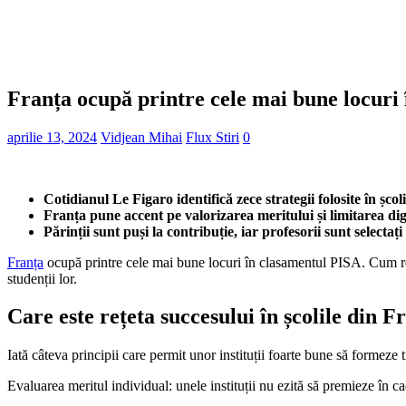
Franța ocupă printre cele mai bune locuri î
aprilie 13, 2024
Vidjean Mihai
Flux Stiri
0
Cotidianul Le Figaro identifică zece strategii folosite în școl
Franța pune accent pe valorizarea meritului și limitarea dig
Părinții sunt puși la contribuție, iar profesorii sunt selectați
Franța
ocupă printre cele mai bune locuri în clasamentul PISA. Cum r
studenții lor.
Care este rețeta succesului în școlile din F
Iată câteva principii care permit unor instituții foarte bune să formeze t
Evaluarea meritul individual: unele instituții nu ezită să premieze în ca