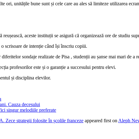
 ori, unitățile bune sunt și cele care au ales să limiteze utilizarea ecran
să reușească, aceste instituții se asigură că organizează ore de studiu su
 o scrisoare de intenție când își înscriu copiii.
eritelor sondaje realizate de Pisa , studenții au șanse mai mari de a reu
lecția profesorilor este și o garanție a succesului pentru elevi.
tul și disciplina elevilor.
a
 ani. Cauza decesului
ici singur melodiile preferate
 Zece strategii folosite în școlile franceze
appeared first on
Aleph Ne