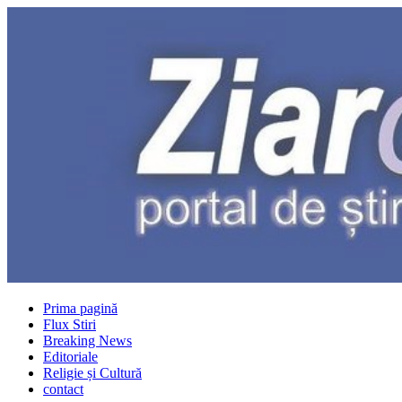
Prima pagină
Flux Stiri
Breaking News
Editoriale
Religie și Cultură
contact