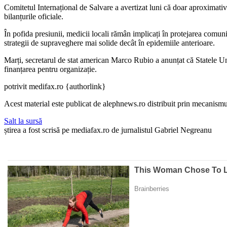
Comitetul Internațional de Salvare a avertizat luni că doar aproximati
bilanțurile oficiale.
În pofida presiunii, medicii locali rămân implicați în protejarea comuni
strategii de supraveghere mai solide decât în epidemiile anterioare.
Marți, secretarul de stat american Marco Rubio a anunțat că Statele Un
finanțarea pentru organizație.
potrivit medifax.ro {authorlink}
Acest material este publicat de alephnews.ro distribuit prin mecanismul
Salt la sursă
știrea a fost scrisă pe mediafax.ro de jurnalistul Gabriel Negreanu