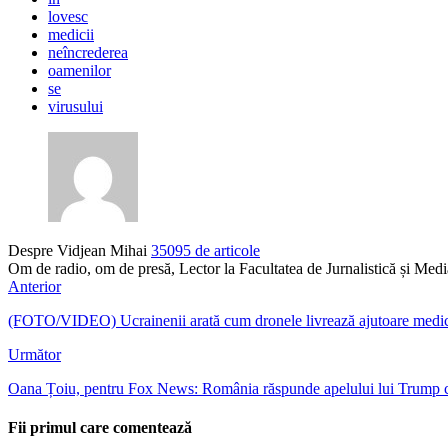
lovesc
medicii
neîncrederea
oamenilor
se
virusului
Despre Vidjean Mihai
35095 de articole
Om de radio, om de presă, Lector la Facultatea de Jurnalistică și Me
Anterior
(FOTO/VIDEO) Ucrainenii arată cum dronele livrează ajutoare medic
Următor
Oana Țoiu, pentru Fox News: România răspunde apelului lui Trump ca 
Fii primul care comentează