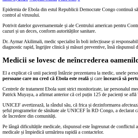
Epidemia de Ebola din estul Republicii Democrate Congo continuă să se 
control al virusului.
Potrivit datelor guvernamentale și ale Centrului american pentru Cont
cazuri și un deces, conform autorităților sanitare.
Dr. Aymar Akilimali, medic specialist în boli infecțioase și responsab
diagnostic rapid, îngrijire clinică și măsuri preventive, însă răspunsul 
Medicii se lovesc de neîncrederea oamenilo
El a explicat că unii pacienți întârzie prezentarea la medic, unele perso
persoane care nu cred că Ebola este reală
și care
încearcă să pertu
Centrele de tratament Ebola sunt strict monitorizate, iar personalul me
Patrick Muyaya, a afirmat anterior că cel puțin 125 de pacienți se află î
UNICEF avertizează, la rândul său, că frica și dezinformarea afectează 
șeful programelor de sănătate ale UNICEF în RD Congo, a declarat că org
de încredere din comunități.
Pe lângă dificultățile medicale, răspunsul este îngreunat de conflictul ar
medicale și împiedică urmărirea rapidă a contactelor.