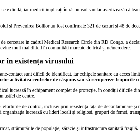
extindă, iar medicii implicați în răspunsul sanitar avertizează că teama
rolul și Prevenirea Bolilor au fost confirmate 321 de cazuri și 48 de d
il de cercetare în cadrul Medical Research Circle din RD Congo, a decla
devine mult mai dificil în comunități marcate de frică și neîncredere.
r în existența virusului
ane-contact sunt dificil de identificat, iar echipele sanitare au acces li
rbe activitatea centrelor de răspuns sau să recupereze trupurile r
dical lucrează în echipament complet de protecție, în condiții dificile di
n astfel de centre.
eforturile de control, inclusiv prin rezistență față de decontaminare și
anizația lucrează cu lideri locali și religioși, grupuri de femei, transpo
mat, strămutările de populație, sărăcie și infrastructura sanitară fragilă.