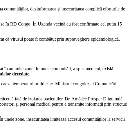
 comunităților, dezinformarea și insecuritatea complică eforturile de
ecese în RD Congo. În Uganda vecină au fost confirmate cel puțin 15
rat că virusul poate fi combătut prin supraveghere epidemiologică,
mitat în anumite zone. În unele comunități, a spus medicul,
există
udelor decedate.
n cauza temperaturilor ridicate. Ministrul congolez al Comunicării,
 reticență față de izolarea pacienților. Dr. Amédée Prosper Djiguimdé,
rtatori și personal medical pentru a transmite informații prin structuri
 În unele zone, insecuritatea limitează accesul comunităților la servicii