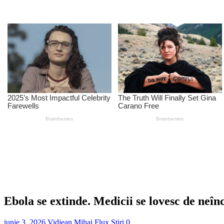
Ebola se extinde. Medicii se lovesc de neîn
iunie 3, 2026
Vidjean Mihai
Flux Stiri
0