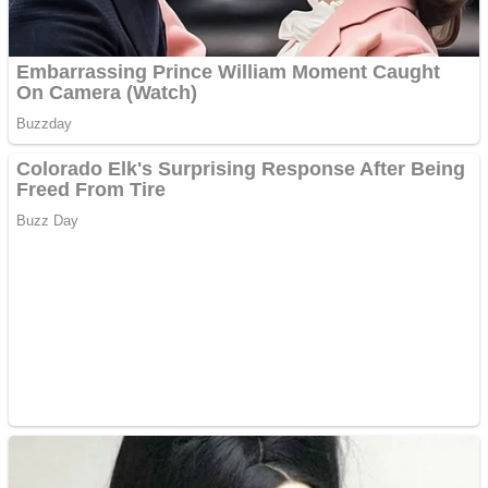
Răcitor de apă CW5000
pentru freze cu laser fără
metale
Răcitor de apă CW5000
pentru freze cu laser fără
metale
Cutit cositoare KUHN