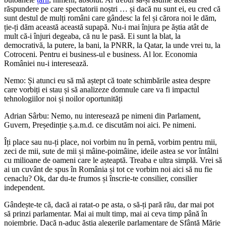
răspundere pe care spectatorii noștri … și dacă nu sunt ei, eu cred că
sunt destul de mulți români care gândesc la fel și cărora noi le dăm,
ție-ți dăm această această supapă. Nu-i mai înjura pe ăștia atât de
mult că-i înjuri degeaba, că nu le pasă. Ei sunt la blat, la
democrativă, la putere, la bani, la PNRR, la Qatar, la unde vrei tu, la
Cotroceni. Pentru ei business-ul e business. Al lor. Economia
României nu-i interesează.
Nemo: Și atunci eu să mă aștept că toate schimbările astea despre
care vorbiți ei stau și să analizeze domnule care va fi impactul
tehnologiilor noi și noilor oportunități
Adrian Sârbu: Nemo, nu interesează pe nimeni din Parlament,
Guvern, Președinție ș.a.m.d. ce discutăm noi aici. Pe nimeni.
Îți place sau nu-ți place, noi vorbim nu în pernă, vorbim pentru mii,
zeci de mii, sute de mii și mâine-poimâine, ideile astea se vor întâlni
cu milioane de oameni care le așteaptă. Treaba e ultra simplă. Vrei să
ai un cuvânt de spus în România și tot ce vorbim noi aici să nu fie
cenaclu? Ok, dar du-te frumos și înscrie-te consilier, consilier
independent.
Gândește-te că, dacă ai ratat-o pe asta, o să-ți pară rău, dar mai pot
să prinzi parlamentar. Mai ai mult timp, mai ai ceva timp până în
noiembrie. Dacă n-aduc ăștia alegerile parlamentare de Sfântă Mărie