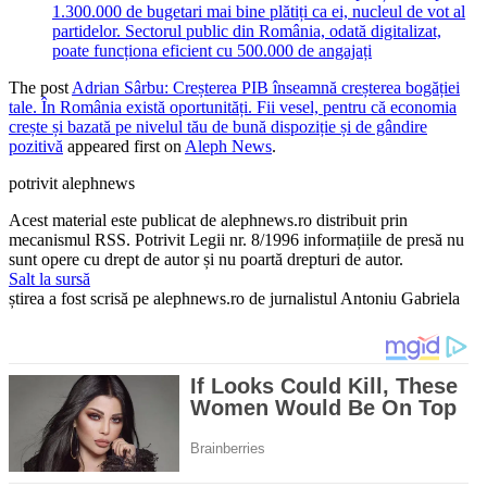
1.300.000 de bugetari mai bine plătiți ca ei, nucleul de vot al
partidelor. Sectorul public din România, odată digitalizat,
poate funcționa eficient cu 500.000 de angajați
The post
Adrian Sârbu: Creșterea PIB înseamnă creșterea bogăției
tale. În România există oportunități. Fii vesel, pentru că economia
crește și bazată pe nivelul tău de bună dispoziție și de gândire
pozitivă
appeared first on
Aleph News
.
potrivit alephnews
Acest material este publicat de alephnews.ro distribuit prin
mecanismul RSS. Potrivit Legii nr. 8/1996 informațiile de presă nu
sunt opere cu drept de autor și nu poartă drepturi de autor.
Salt la sursă
știrea a fost scrisă pe alephnews.ro de jurnalistul Antoniu Gabriela