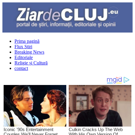
Prima pagină
Flux Stiri
Breaking News
Editoriale
Religie și Cultură
contact