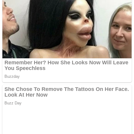
Creez aplicatie
ANDROID pentru siteul
tau
Creez aplicatie
ANDROID pentru siteul
tau
Anuntul tau apare in mai
multe ziare online
Apartamente 2 camere