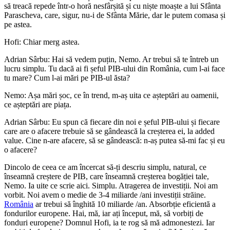
să treacă repede într-o horă nesfârșită și cu niște moaște a lui Sfânta
Parascheva, care, sigur, nu-i de Sfânta Mărie, dar le putem comasa și
pe astea.
Hofi: Chiar merg astea.
Adrian Sârbu: Hai să vedem puțin, Nemo. Ar trebui să te întreb un
lucru simplu. Tu dacă ai fi șeful PIB-ului din România, cum l-ai face
tu mare? Cum l-ai mări pe PIB-ul ăsta?
Nemo: Așa mări șoc, ce în trend, m-aș uita ce așteptări au oamenii,
ce așteptări are piața.
Adrian Sârbu: Eu spun că fiecare din noi e șeful PIB-ului și fiecare
care are o afacere trebuie să se gândească la creșterea ei, la added
value. Cine n-are afacere, să se gândească: n-aș putea să-mi fac și eu
o afacere?
Dincolo de ceea ce am încercat să-ți descriu simplu, natural, ce
înseamnă creștere de PIB, care înseamnă creșterea bogăției tale,
Nemo. Ia uite ce scrie aici. Simplu. Atragerea de investiții. Noi am
vorbit. Noi avem o medie de 3-4 miliarde /ani investiții străine.
România
ar trebui să înghită 10 miliarde /an. Absorbție eficientă a
fondurilor europene. Hai, mă, iar ați început, mă, să vorbiți de
fonduri europene? Domnul Hofi, ia te rog să mă admonestezi. Iar