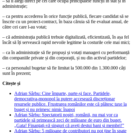
– să îi alegi direct pe cei care ocupă principalele funcții în stat și în
administrație;
– ca pentru accederea în orice funcție publică, fiecare candidat să se
înscrie cu un proiect-contract, în baza căruia să fie evaluat anual, de
către cei care l-au votat;
– că administrația publică trebuie digitalizată, eficientizată, în așa fel
încât să îți servească rapid nevoile legitime la costurile cele mai mici;
– ca în administrație să fie propuși și votați manageri cu performanță
din companiile private și din corporații, și nu din activul partidelor;
– ca personalul bugetar să fie limitat la 500.000 din 1.300.000 câți
sunt în prezent;
Citește și
Adrian Sârbu: Cine împarte, parte-și face. Partidele,
democrativa-monopol la putere accesează discreționar
resursele publice. Frustrarea românilor este că plătesc taxe la
buget și nu primesc nimic înapoi
Adrian Sârbu: Spectatorii noştri, românii, nu mai vor ca
partidele să primească zeci de milioane de euro din buget.
„Gata! Finanţaţi-vă singuri că aveţi destui bani şi membri!”
Adrian Sârbu: 5 milioane de contributori nu pot ține în spate