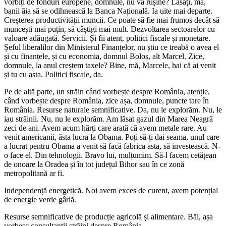
vorbiți de fonduri europene, domnule, nu vă rușine? Lăsați, mă,
banii ăia să se odihnească la Banca Națională. Ia uite mai departe.
Creșterea productivității muncii. Ce poate să fie mai frumos decât să
muncești mai puțin, să câștigi mai mult. Dezvoltarea sectoarelor cu
valoare adăugată. Servicii. Și fii atent, politici fiscale și monetare.
Șeful liberalilor din Ministerul Finanțelor, nu știu ce treabă o avea el
și cu finanțele, și cu economia, domnul Boloș, alt Marcel. Zice,
domnule, la anul creștem taxele? Bine, mă, Marcele, hai că ai venit
și tu cu asta. Politici fiscale, da.
Pe de altă parte, un străin când vorbește despre România, atenție,
când vorbește despre România, zice așa, domnule, puncte tare în
România. Resurse naturale semnificative. Da, nu le explorăm. Nu, le
iau străinii. Nu, nu le explorăm. Am lăsat gazul din Marea Neagră
zeci de ani. Avem acum hărți care arată că avem metale rare. Au
venit americanii, ăsta lucra la Obama. Poți să-ți dai seama, unul care
a lucrat pentru Obama a venit să facă fabrica asta, să investească. N-
o face el. Din tehnologii. Bravo lui, mulțumim. Să-l facem cetățean
de onoare la Oradea și în tot județul Bihor sau în ce zonă
metropolitană ar fi.
Independență energetică. Noi avem exces de curent, avem potențial
de energie verde gârlă.
Resurse semnificative de producție agricolă și alimentare. Băi, așa
vorbesc consultanții străini despre România.