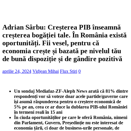
Adrian Sârbu: Creșterea PIB înseamnă
creșterea bogăției tale. În România există
oportunități. Fii vesel, pentru că
economia crește și bazată pe nivelul tău
de bună dispoziție și de gândire pozitivă
aprilie 24, 2024
Vidjean Mihai
Flux Stiri
0
Un sondaj Mediafaz-ZF-Aleph News arată că 81% dintre
respondenți vor să voteze doar acele partide/guverne care
își asumă răspunderea pentru o creștere economică de
5% pe an, ceea ce ar duce la dublarea PIB-ului României
în termeni reali în 15 ani
În ciuda oportunităților pe care le oferă România, nimeni
din Parlament, Guvern, Președinție nu este interesat de
economia țării, ci doar de business-urile personale, de