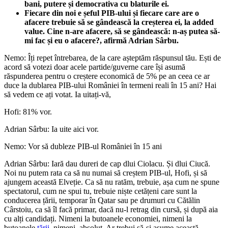
bani, putere și democrativa cu blaturile ei.
Fiecare din noi e șeful PIB-ului și fiecare care are o
afacere trebuie să se gândească la creșterea ei, la added
value. Cine n-are afacere, să se gândească: n-aș putea să-
mi fac și eu o afacere?, afirmă Adrian Sârbu.
Nemo: Îți repet întrebarea, de la care așteptăm răspunsul tău. Ești de
acord să votezi doar acele partide/guverne care își asumă
răspunderea pentru o creștere economică de 5% pe an ceea ce ar
duce la dublarea PIB-ului României în termeni reali în 15 ani? Hai
să vedem ce ați votat. Ia uitați-vă,
Hofi: 81% vor.
Adrian Sârbu: Ia uite aici vor.
Nemo: Vor să dubleze PIB-ul României în 15 ani
Adrian Sârbu: Iară dau dureri de cap dlui Ciolacu. Și dlui Ciucă.
Noi nu putem rata ca să nu numai să creștem PIB-ul, Hofi, și să
ajungem această Elveție. Ca să nu ratăm, trebuie, așa cum ne spune
spectatorul, cum ne spui tu, trebuie niște cetățeni care sunt la
conducerea țării, temporar în Qatar sau pe drumuri cu Cătălin
Cârstoiu, ca să îl facă primar, dacă nu-l retrag din cursă, și după aia
cu alți candidați. Nimeni la butoanele economiei, nimeni la
butoanele
țării
, nimeni, absolut. Ar trebui să-și asume această