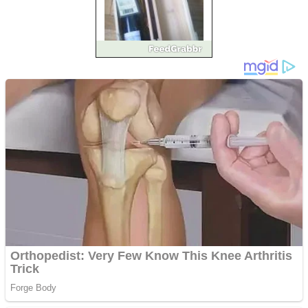
Împrumut si investitii
Ofera def între special
Vând domeniu+website
de publicitate de tip
Adsense