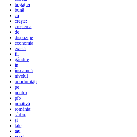
bogăției
bună
că
crește:
creșterea
de
dispoziție
economia
există
fii
gândire
în
înseamnă
nivelul
oportunități
pe
pentru
pib
pozitivă
românia:
sârbu,
și
tale,
tau
vesel,