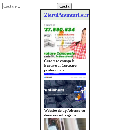
Caută
după:
ZiarulAnunturilor.ro
Website de tip Adsense cu
domeniu adzeige.ro
Vând sticlă cu vin din
1958 Murfatlar
Chardonnay