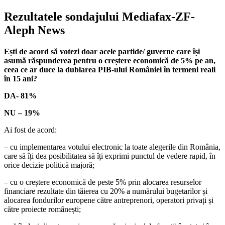
Rezultatele sondajului Mediafax-ZF-
Aleph News
Ești de acord să votezi doar acele partide/ guverne care își
asumă răspunderea pentru o creștere economică de 5% pe an,
ceea ce ar duce la dublarea PIB-ului României în termeni reali
în 15 ani?
DA- 81%
NU – 19%
Ai fost de acord:
– cu implementarea votului electronic la toate alegerile din România,
care să îți dea posibilitatea să îți exprimi punctul de vedere rapid, în
orice decizie politică majoră;
– cu o creștere economică de peste 5% prin alocarea resurselor
financiare rezultate din tăierea cu 20% a numărului bugetarilor și
alocarea fondurilor europene către antreprenori, operatori privați și
către proiecte românești;