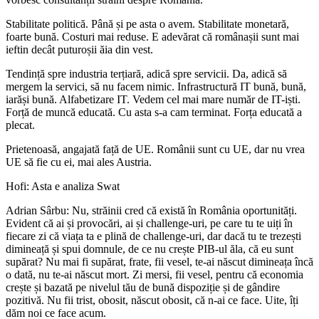
Stabilitate politică. Până și pe asta o avem. Stabilitate monetară,
foarte bună. Costuri mai reduse. E adevărat că românașii sunt mai
ieftin decât puturoșii ăia din vest.
Tendință spre industria terțiară, adică spre servicii. Da, adică să
mergem la servici, să nu facem nimic. Infrastructură IT bună, bună,
iarăși bună. Alfabetizare IT. Vedem cel mai mare număr de IT-iști.
Forță de muncă educată. Cu asta s-a cam terminat. Forța educată a
plecat.
Prietenoasă, angajată față de UE. Românii sunt cu UE, dar nu vrea
UE să fie cu ei, mai ales Austria.
Hofi: Asta e analiza Swat
Adrian Sârbu: Nu, străinii cred că există în România oportunități.
Evident că ai și provocări, ai și challenge-uri, pe care tu te uiți în
fiecare zi că viața ta e plină de challenge-uri, dar dacă tu te trezești
dimineață și spui domnule, de ce nu crește PIB-ul ăla, că eu sunt
supărat? Nu mai fi supărat, frate, fii vesel, te-ai născut dimineața încă
o dată, nu te-ai născut mort. Zi mersi, fii vesel, pentru că economia
crește și bazată pe nivelul tău de bună dispoziție și de gândire
pozitivă. Nu fii trist, obosit, născut obosit, că n-ai ce face. Uite, îți
dăm noi ce face acum.