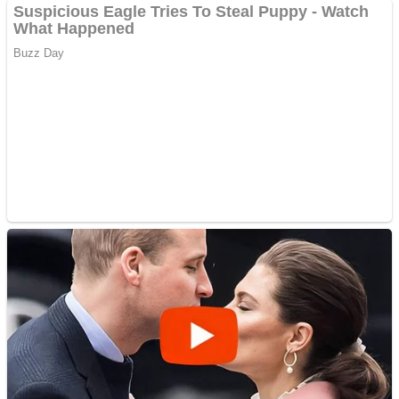
Pastorul Liviu Radu a
trecut la Domnul
Anchetă incendiară la
Gherla, polițist acuzat de
abuz în serviciu
Covid-19: 755 de cazuri
noi în România