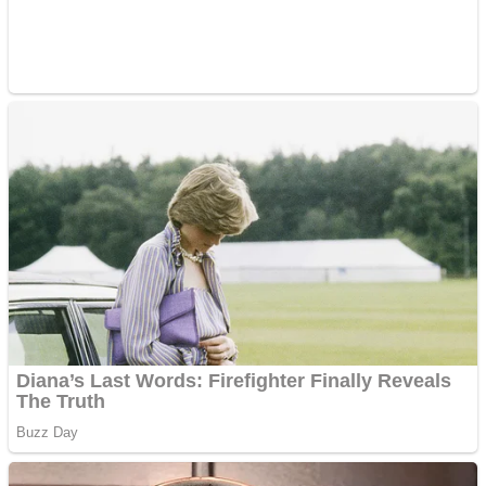
Aplică acum pentru toate
tipurile de împrumuturi
și obține bani urgent!
Curatare canapele
Bucuresti. Curatare
profesionala